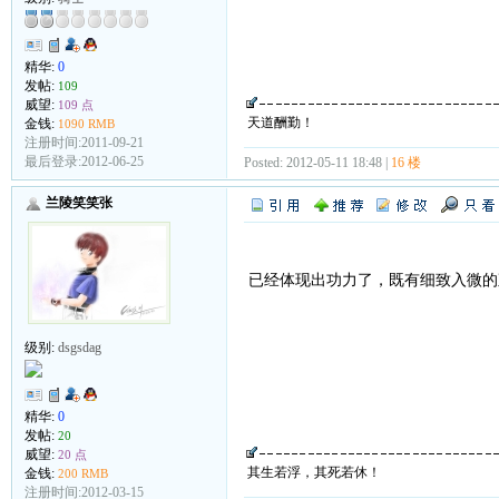
精华:
0
发帖:
109
威望:
109 点
天道酬勤！
金钱:
1090 RMB
注册时间:2011-09-21
最后登录:2012-06-25
Posted: 2012-05-11 18:48 |
16 楼
兰陵笑笑张
已经体现出功力了，既有细致入微的
级别:
dsgsdag
精华:
0
发帖:
20
威望:
20 点
其生若浮，其死若休！
金钱:
200 RMB
注册时间:2012-03-15