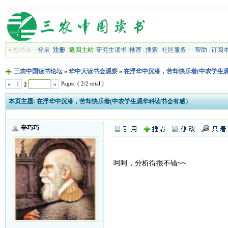
»
您尚未
登录
注册
|
返回主站
|
研究生读书
|
推荐
|
搜索
|
社区服务
|
帮助
|
订阅
三农中国读书论坛
»
华中大读书会观察
»
在浮华中沉潜，苦却快乐着(中农学生
Pages: ( 2/2 total )
«
1
»
2
本页主题:
在浮华中沉潜，苦却快乐着(中农学生观华科读书会有感）
辛巧巧
呵呵，分析得很不错~~