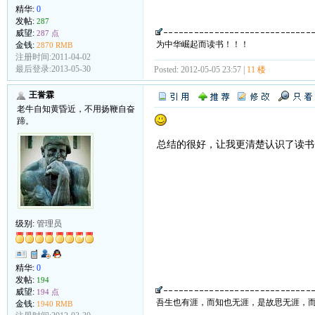
精华:
0
发帖:
287
威望:
287 点
为中华崛起而读书！！！
金钱:
2870 RMB
注册时间:2011-04-02
最后登录:2013-05-30
Posted: 2012-05-05 23:57 |
11 楼
王誉霖
老牛自知黄昏近，不用扬鞭自奋
蹄。
总结的很好，让我更清楚认识了读书
级别:
管理员
精华:
0
发帖:
194
威望:
194 点
吾生也有涯，而知也无涯，是故思无涯，
金钱:
1940 RMB