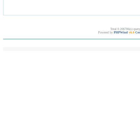
Total 0.206786(s) quer
Powered by
PHPWind
v6.0
Cer