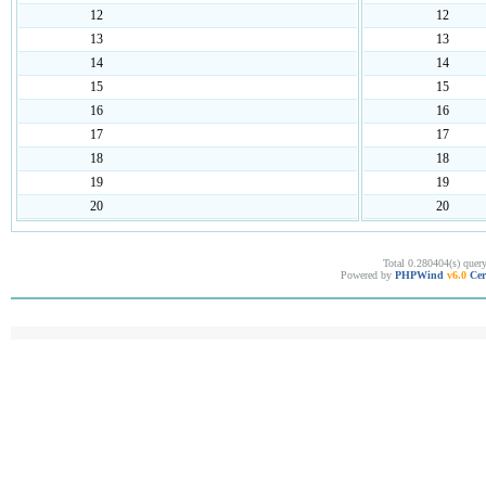
12
12
13
13
14
14
15
15
16
16
17
17
18
18
19
19
20
20
Total 0.280404(s) quer
Powered by
PHPWind
v6.0
Cer