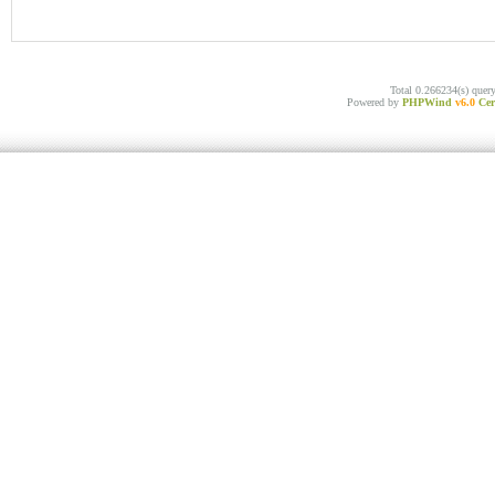
Total 0.266234(s) quer
Powered by
PHPWind
v6.0
Cer