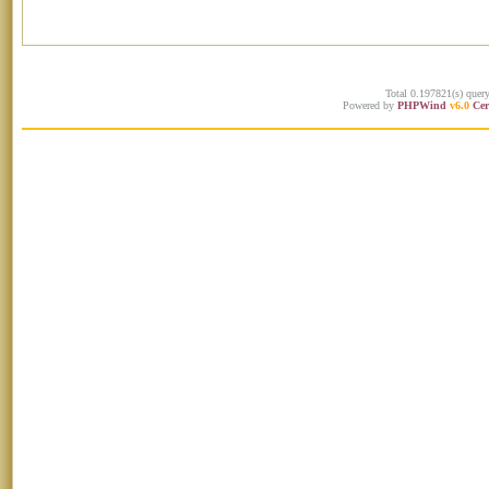
Total 0.197821(s) quer
Powered by
PHPWind
v6.0
Cer