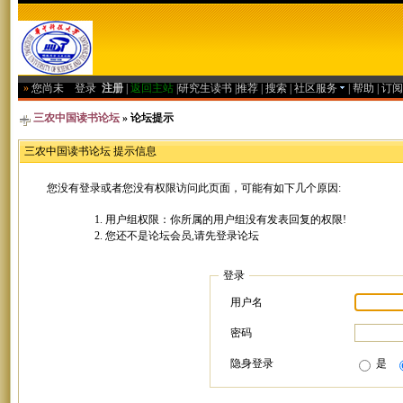
»
您尚未
登录
注册
|
返回主站
|
研究生读书
|
推荐
|
搜索
|
社区服务
|
帮助
|
订阅
三农中国读书论坛
» 论坛提示
三农中国读书论坛 提示信息
您没有登录或者您没有权限访问此页面，可能有如下几个原因:
用户组权限：你所属的用户组没有发表回复的权限!
您还不是论坛会员,请先登录论坛
登录
用户名
密码
隐身登录
是