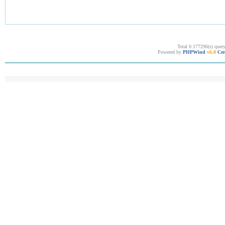
Total 0.177296(s) quer
Powered by
PHPWind
v6.0
Cer