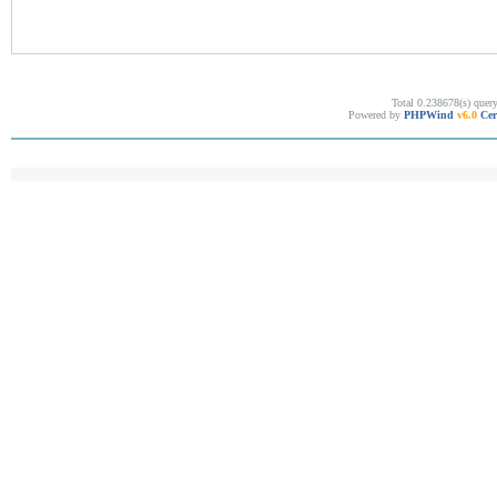
Total 0.238678(s) quer
Powered by
PHPWind
v6.0
Cer