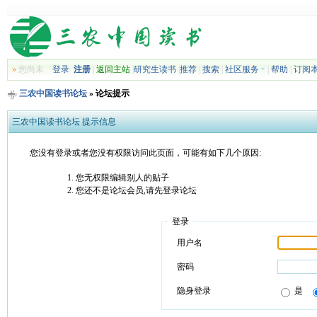
»
您尚未
登录
注册
|
返回主站
|
研究生读书
|
推荐
|
搜索
|
社区服务
|
帮助
|
订阅
三农中国读书论坛
» 论坛提示
三农中国读书论坛 提示信息
您没有登录或者您没有权限访问此页面，可能有如下几个原因:
您无权限编辑别人的贴子
您还不是论坛会员,请先登录论坛
登录
用户名
密码
隐身登录
是