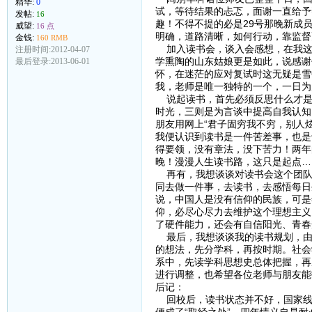
精华:
0
试，等待结果的忐忑，面谢一直给予
发帖:
16
趣！不得不提的必是29号那晚新成
威望:
16 点
明确，道路清晰，如何行动，靠监督
金钱:
160 RMB
加入读书会，谈入会感想，在我这
注册时间:2012-04-07
学熏陶的山东姑娘更是如此，说感谢
最后登录:2013-06-01
怀，在迷茫的应对复试时这无疑是雪
我，老师是唯一独特的一个，一日为
说起读书，首先必须反思什么才是
时光，三则是为言谈中提高自我认知
朋友用网上“君子固穷我不穷，别人
我便认识到读书是一件苦差事，也是
得要领，没有章法，没下苦力！两年
晚！漫漫人生读书路，这只是起点…
再有，我想谈谈对读书会这个团队
同去做一件事，去读书，去感悟每日
说，中国人是没有信仰的民族，可是
仰，必尽心尽力去维护这个理想主义
了硬件能力，还会有自信阳光、青春
最后，我想谈谈我的读书规划，由
的想法，先分学科，再按时期。社会
系中，先读学科思想史总体把握，再
进行调整，也希望各位老师与朋友能
后记：
回校后，读书状态并不好，国家线