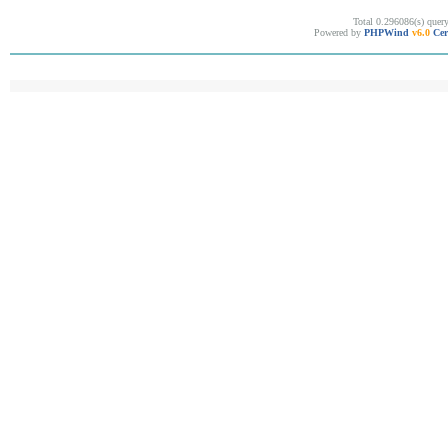
Total 0.296086(s) quer
Powered by
PHPWind
v6.0
Cer