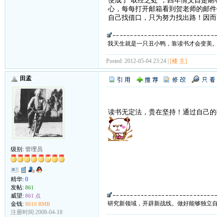
便成了“取经之处”，四年情义自是
心，每每打开邮箱看到贺老师的邮件
自己找借口，只为努力找出路！因而
我天生就是一只丑小鸭，靠读书才会变美
Posted: 2012-05-04 23:24 |
[楼 主]
田孟
读书无定法，贵在坚持！通过自己的
级别:
管理员
精华:
0
发帖:
861
威望:
861 点
研究新领域，开辟新战线。做好能够独立
金钱:
8610 RMB
注册时间:2008-04-18