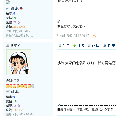
借口就可以了！
精华:
0
发帖:
20
威望:
20 点
其生若浮，其死若休！
金钱:
200 RMB
注册时间:2012-03-15
最后登录:2012-05-15
Posted: 2012-05-12 20:47 |
4 楼
何敬宁
多谢大家的忠告和鼓励，我对网站还
级别:
总版主
精华:
0
发帖:
16
威望:
16 点
我天生就是一只丑小鸭，靠读书才会变美
金钱:
160 RMB
注册时间:2012-04-07