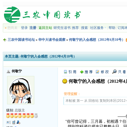
»
您尚未
登录
注册
|
返回主站
|
研究生读书
|
推荐
|
搜索
|
社区服务
|
帮助
|
订阅
三农中国读书论坛
»
华中大读书会观察
»
何敬宁的入会感想（2012年4月10号）
本页主题:
何敬宁的入会感想（2012年4月10号）
何敬宁
何敬宁的入会感想（2012年4
管理提醒：
本帖被 第一 从 回收站 复制到本区(2012-0
级别:
总版主
师父领进门 
——何敬宁的
“你可曾记得，三月暮，初相遇？往
阔别华科诸位师友已整整十日，回