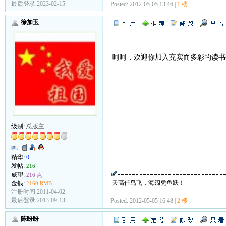
最后登录:2023-02-15
Posted: 2012-05-05 13:46 |
1 楼
徐加玉
呵呵，欢迎你加入充实而多彩的读书
级别:
总版主
精华:
0
发帖:
216
威望:
216 点
天高任鸟飞，海阔凭鱼跃！
金钱:
2160 RMB
注册时间:2011-04-02
最后登录:2013-09-13
Posted: 2012-05-05 16:48 |
2 楼
陈盼盼