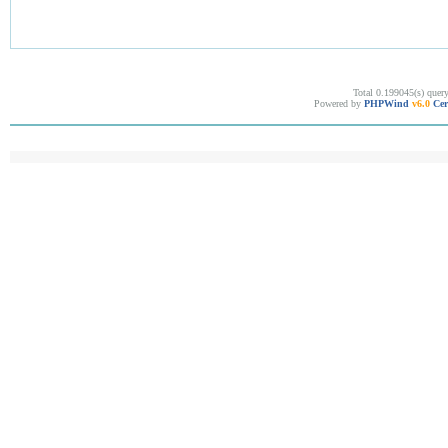
Total 0.199045(s) quer
Powered by
PHPWind
v6.0
Cer