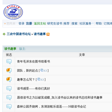
»
您尚未
登录
注册
|
返回主站
|
研究生读书
|
推荐
|
搜索
|
社区服务
|
帮助
|
订阅
三农中国读书论坛
»
读书趣事
读书趣事
版主:
状态
文章
青年毛泽东在图书馆看书
团队，新的起点
[
]
1
2
趣事怎么写？
[
]
1
2
读书感受——有你们真好
愿借读书之力以破茧成蝶_加入读书会以来的读书总结和读书趣事
森林公园齐烧烤，东湖游船乐逍遥——16级读书会记