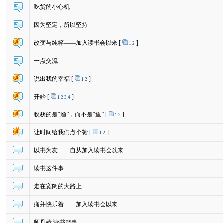
吃货的小心机
因为坚定，所以坚持
改变与纯粹——加入读书会以来
[
]
1
2
一点交流
说出我的幸福
[
]
1
2
开始
[
]
1
2
3
4
收获的是“渔”，而不是“鱼”
[
]
1
2
让时间给我们点个赞
[
]
1
2
以书为友——自从加入读书会以来
读书这件事
走在宽阔的大路上
痛并快乐着——加入读书会以来
师丹婧 读书趣事