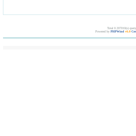
Total 0.207010(s) quer
Powered by
PHPWind
v6.0
Cer