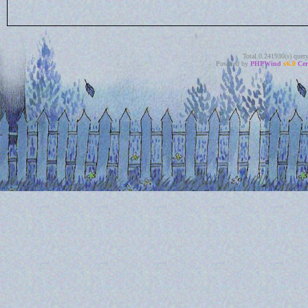
Total 0.241930(s) quer
Powered by
PHPWind
v6.0
Cer