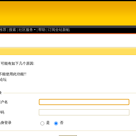
推荐
|
搜索
|
社区服务
|
帮助
|
订阅全站新帖
可能有如下几个原因:
能使用此功能!!
论坛
录
用户名
密码
隐身登录
是
否