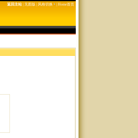
返回主站
|
无图版
|
风格切换
|
Home首页