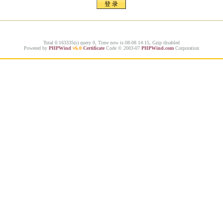
Total 0.163335(s) query 0, Time now is:08-08 14:15, Gzip disabled
Powered by
PHPWind
v6.0
Certificate
Code © 2003-07
PHPWind.com
Corporation