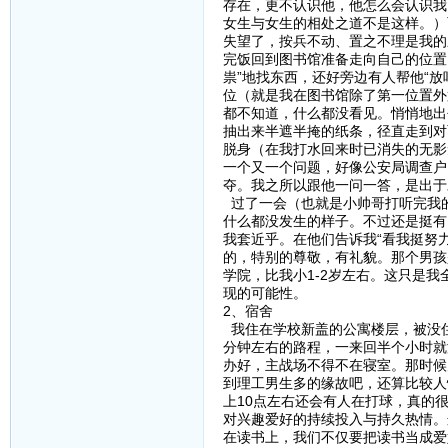
存在，更不认识他，他怎么会认识我
女生与女生的相处之道不是这样。）
失望了，按兵不动、置之不理是我的
完饭回到图书馆准备走向自己的位置
祟”地找东西，还好旁边有人帮他“放
位（就是我在图书馆除了第一位置外
都不知道，什么都没看见。悄悄地出
抽出来半遮半掩的纸条，径直走到对
脱身（在我打水回来时已消失的无影
一个又一个问题，好像公安局调查户
夺。我之所以跟他一问一答，是出于
过了一会（也就是小帅哥打听完我
什么都没发生的样子。不过还是挺有
我套近乎。在他们告诉我“看我挺努
的，特别的尊敬，有礼貌。那个男孩
学院，比我小1-2岁左右。这只是
现的可能性。
2、宿舍
我住在学校新盖的公寓楼层，被没住
分钟左右的路程，一来回半个小时就
办好，主战场不得不在寝室。那时候
到理工男生多的缘故吧，还算比较人
上10点左右还会有人在打球，真的
对兴趣爱好的持续投入与持久热情。
在读书上，我们不仅要把读书当成爱