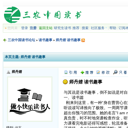
»
您尚未
登录
注册
|
返回主站
|
研究生读书
|
推荐
|
搜索
|
社区服务
|
帮助
|
订阅
三农中国读书论坛
»
读书趣事
»
师丹婧 读书趣事
本页主题:
师丹婧 读书趣事
师丹婧
师丹婧 读书趣事
与其说是读书趣事，倒不如说是对自
一、读书篇
刚来到这里，有一种“身在曹营心在
听说读写译推向了极致。一周两节课每
超出你预习的范围。她的名言“I am not 
真负责，时不时地突袭检查作业，听
力课看完电影还得写感想，轮流准备
级别:
侠客