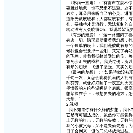
《淋雨一直走》：“有雷声在轰不停
要跳过地狱，也不恐惧不逃避。这不
独立，耳朵用来听自己的心灵。淋雨
道阳光就该暖和；人都应该有梦，有
礼。要独特才是流行，无法复制的自
转动没有人会晓得Oh。我说希望无
《有形的翅膀》：“这一路翻阅了喜
身边一切。隐形翅膀带着我幻想，掠
一个孤单的晚上，我们是彼此有形的
候我也会想要掉一些泪，哭完了再站
的飞翔，带着我抵挡曾受过的伤。每
难免会沮丧的模样。我受过伤，所以
有形的翅膀，飞进了坚强。真实的翅
《最初的梦想》：“ 如果骄傲没被
千钧一发，又怎会晓得执着的人拥有
种芬芳。就像好好睡了一夜直到天亮
望懂得的人给些温暖借个肩膀。很高
想紧握在手上，最想要去的地方，怎
天堂。”
2.视频
我不知道你有什么样的梦想，我不
它是有可能达成的。虽然你可能觉得
上无数的打击，无数的失败，无数的
我的小孩父母，又不是去偷去抢，为
日子会到来，但他们总将成为过往。