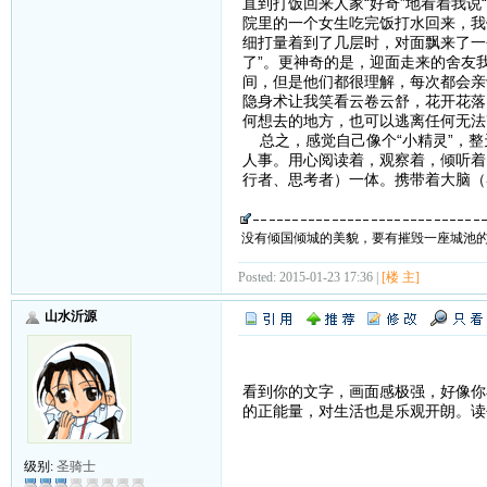
直到打饭回来人家“好奇”地看着我说
院里的一个女生吃完饭打水回来，我
细打量着到了几层时，对面飘来了一个
了”。更神奇的是，迎面走来的舍友
间，但是他们都很理解，每次都会亲
隐身术让我笑看云卷云舒，花开花落
何想去的地方，也可以逃离任何无法
总之，感觉自己像个“小精灵”，整
人事。用心阅读着，观察着，倾听着
行者、思考者）一体。携带着大脑
没有倾国倾城的美貌，要有摧毁一座城池
Posted: 2015-01-23 17:36 |
[楼 主]
山水沂源
看到你的文字，画面感极强，好像你
的正能量，对生活也是乐观开朗。读
级别:
圣骑士