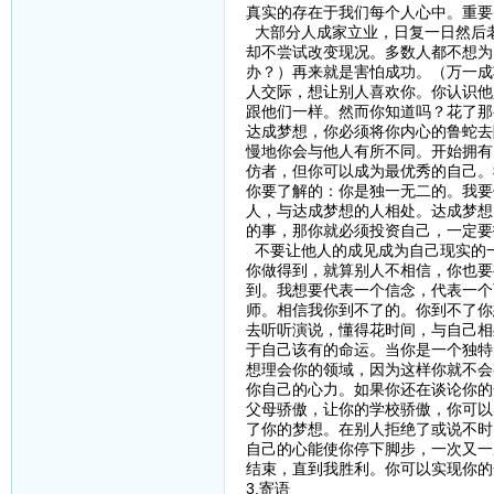
真实的存在于我们每个人心中。重要
大部分人成家立业，日复一日然后
却不尝试改变现况。多数人都不想为
办？）再来就是害怕成功。（万一成
人交际，想让别人喜欢你。你认识他
跟他们一样。然而你知道吗？花了那
达成梦想，你必须将你内心的鲁蛇去
慢地你会与他人有所不同。开始拥有
仿者，但你可以成为最优秀的自己。
你要了解的：你是独一无二的。我要
人，与达成梦想的人相处。达成梦想
的事，那你就必须投资自己，一定要
不要让他人的成见成为自己现实的
你做得到，就算别人不相信，你也要
到。我想要代表一个信念，代表一个
师。相信我你到不了的。你到不了你
去听听演说，懂得花时间，与自己相
于自己该有的命运。当你是一个独特
想理会你的领域，因为这样你就不会
你自己的心力。如果你还在谈论你的
父母骄傲，让你的学校骄傲，你可以
了你的梦想。在别人拒绝了或说不时
自己的心能使你停下脚步，一次又一
结束，直到我胜利。你可以实现你的梦想！（Yo
3.寄语