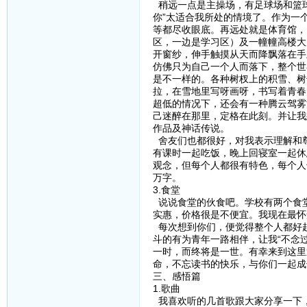
稍远一点是主操场，有足球场和篮球
你”太适合我所处的情境了。作为一
等都尽收眼底。再远处就是体育馆，
区，一边是学习区）及一幢幢高楼大
开窗纱，伸手触摸从天而降飘落在手
仿佛只为自己一个人而落下，整个世
是不一样的。各种树杈上的积雪、树
拉，在雪地里写呀画呀，书写着青春的
超低的情况下，还会有一种腾云驾雾
己迷醉在那里，定格在此刻。并让我
作品及神话传说。
舍友们也都很好，对我表示理解和尊
有课时一起吃饭，晚上回寝室一起休
观念，但每个人都很有特色，每个人也都
万字。
3.食堂
说说食堂的伙食吧。学校有两个食
实惠，价格很是不便宜。我现在最怀
每次想到你们，便觉得整个人都好
斗的有为青年一路相伴，让我“不念
一时，而终将是一世。有幸来到这里
命，不忘读书的快乐，与你们一起成
三、感悟篇
1.歌曲
我喜欢听的几首歌跟大家分享一下