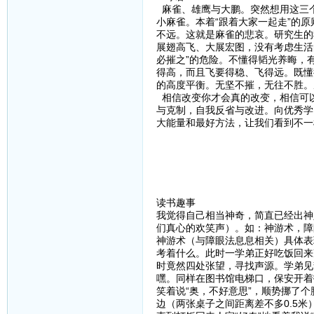
麻雀、雄鹰与大鹏。突然想用这三
小麻雀。本着“跟着大家一起走”的
不远。这就是麻雀的悲哀。研究生的
展翅高飞、大展宏图，没有考虑生活
必摧之”的危险。不懂得韬光养晦，
得高，而且飞要得稳、飞得远。既懂
的高度平衡。无坚不摧，无往不胜。
相信改变你才会真的改变，相信可
与克制，自我反省与改进。向优秀学
大能量和最好方法，让我们看到不一
读书趣事
我觉得自己相当神奇，简直已经出神
们真心的欢笑声）。如：神游术，障眼
神游术（与障眼法息息相关）具体表
考着什么。此时一学弟正好吃饭回来
时竟然四处张望，寻找声源。学弟见
嘿。同样在图书馆电梯口，保安开着
笑着说“奥，不好意思”，顺势挪了
边（两张桌子之间距离差不多0.5米