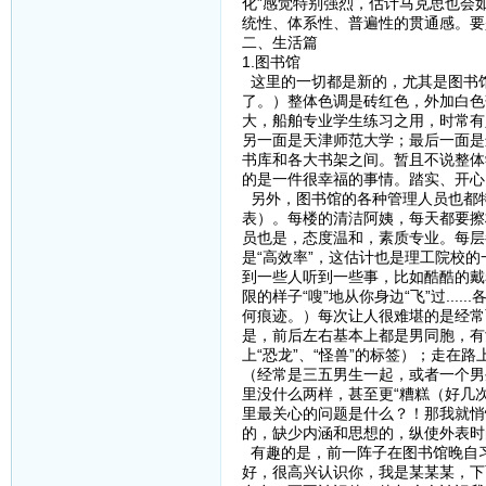
化”感觉特别强烈，估计马克思也会
统性、体系性、普遍性的贯通感。要
二、生活篇
1.图书馆
这里的一切都是新的，尤其是图书
了。）整体色调是砖红色，外加白色
大，船舶专业学生练习之用，时常有
另一面是天津师范大学；最后一面是
书库和各大书架之间。暂且不说整体
的是一件很幸福的事情。踏实、开心
另外，图书馆的各种管理人员也都特
表）。每楼的清洁阿姨，每天都要擦
员也是，态度温和，素质专业。每层
是“高效率”，这估计也是理工院校
到一些人听到一些事，比如酷酷的戴
限的样子“嗖”地从你身边“飞”过..
何痕迹。）每次让人很难堪的是经常
是，前后左右基本上都是男同胞，有
上“恐龙”、“怪兽”的标签）；走
（经常是三五男生一起，或者一个男
里没什么两样，甚至更“糟糕（好几次发
里最关心的问题是什么？！那我就悄
的，缺少内涵和思想的，纵使外表时
有趣的是，前一阵子在图书馆晚自习
好，很高兴认识你，我是某某某，下