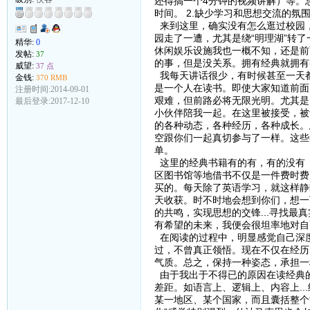
还得搞一个4分钟的视频讲解）等。
时间。 2.缺少学习和思想交流的
来到这里，确实没有怎么逛过校园
园走了一遭，尤其是绕“明理湖”转
精华:
0
休闲娱乐设施我也一概不知，还是前
发帖:
37
的事，但是没关系。拥有经典就拥有
威望:
37 点
我每天讲话很少，有时候甚至一天都
金钱:
370 RMB
是一个人在读书。即使大家知道前面
注册时间:2014-09-01
艰难，但前路必将无限光明。尤其是
最后登录:2017-12-10
小伙伴陪我一起。在这里被接受，被
的各种动态，各种经历，各种成长。总
空跟你们一起真切参与了一样。这些
单。
这里的经典书籍有的有，有的没有
区图书馆等地借书不仅是一件费时费
买的。每天除了英语学习，就这样静
天收获。时不时地会想到你们，想一
的共鸣，实现思想的交锋...寻找
有希望的未来，我便会很坦率地对自己说“
在阅读的过程中，明显感觉自己深
过，不曾真正领悟。现在不仅在经历
气质。总之，保持一种姿态，承担一
由于我出于不得已的原因在读经典
差距。如语言上、逻辑上、内容上.
某一地区、某个国家，而且囊括整个