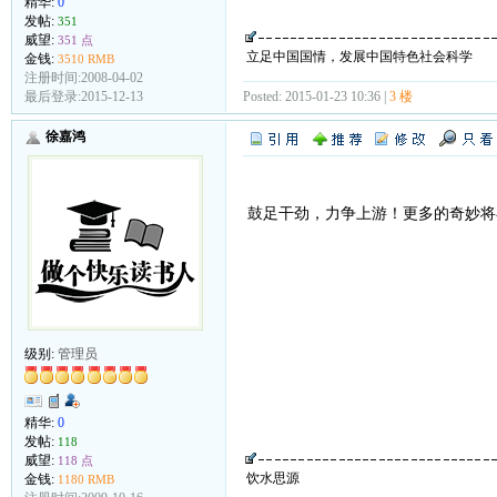
精华:
0
发帖:
351
威望:
351 点
立足中国国情，发展中国特色社会科学
金钱:
3510 RMB
注册时间:2008-04-02
Posted: 2015-01-23 10:36 |
3 楼
最后登录:2015-12-13
徐嘉鸿
鼓足干劲，力争上游！更多的奇妙将
级别:
管理员
精华:
0
发帖:
118
威望:
118 点
饮水思源
金钱:
1180 RMB