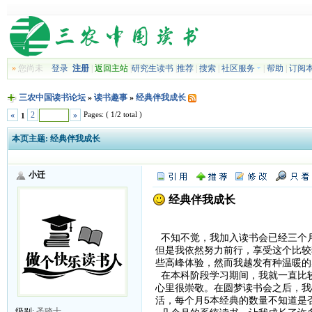
»
您尚未
登录
注册
|
返回主站
|
研究生读书
|
推荐
|
搜索
|
社区服务
|
帮助
|
订阅
三农中国读书论坛
»
读书趣事
»
经典伴我成长
Pages: ( 1/2 total )
«
2
»
1
本页主题:
经典伴我成长
小迁
经典伴我成长
经典伴我成长—
不知不觉，我加入读书会已经三个
但是我依然努力前行，享受这个比较
些高峰体验，然而我越发有种温暖的
在本科阶段学习期间，我就一直比
心里很崇敬。在圆梦读书会之后，我
活，每个月5本经典的数量不知道是
级别:
圣骑士