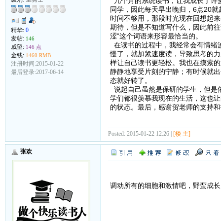
几个月的系统读书，让我成长了许
同学，因此每天早出晚归，6点20
时间不够用，那段时光现在回想起来
期待，但是不知道写什么，因此前往
精华:
0
涩”这个词语来形容最恰当的。
发帖:
146
在读书的过程中，我经常会有情绪
威望:
146 点
慢了，就加紧速度读，导致思考的力
金钱:
1460 RMB
样让自己读书更轻松。我也在摸索的
注册时间:2015-01-22
静静地享受片刻的宁静；有时候就出
最后登录:2017-06-14
态就好转了。
说起自己虽然是保研的学生，但是
学们都很羡慕我现在的生活，这也让
的状态。最后，感谢贺老师的支持和
Posted: 2015-01-22 12:26 |
[楼 主]
张欢
调动所有的细胞和激情吧，野蛮成长