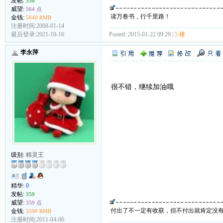
发帖:
558
威望:
564 点
读万卷书，行千里路！
金钱:
5640 RMB
注册时间:2008-01-14
Posted: 2015-01-22 09:29 |
5 楼
最后登录:2021-10-16
李永萍
很不错，继续加油哦
级别:
精灵王
精华:
0
发帖:
359
威望:
359 点
付出了不一定有收获，但不付出就肯定没
金钱:
3590 RMB
注册时间:2011-04-06