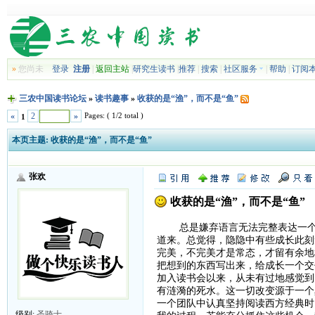
»
您尚未
登录
注册
|
返回主站
|
研究生读书
|
推荐
|
搜索
|
社区服务
|
帮助
|
订阅
三农中国读书论坛
»
读书趣事
»
收获的是“渔”，而不是“鱼”
Pages: ( 1/2 total )
«
2
»
1
本页主题:
收获的是“渔”，而不是“鱼”
张欢
收获的是“渔”，而不是“鱼”
总是嫌弃语言无法完整表达一个人
道来。总觉得，隐隐中有些成长此刻
完美，不完美才是常态，才留有余地
把想到的东西写出来，给成长一个交
加入读书会以来，从未有过地感觉到
有涟漪的死水。这一切改变源于一个
一个团队中认真坚持阅读西方经典时
级别:
圣骑士