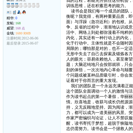
我的过程，若能充分抓住这些机会，
训练思维，还在积蓄思考的能力。
读书会是我们每一个成员的团队，
衡呢？我觉得，有两种重要品质，即
精华:
0
面）与浮躁（急功近利）的包袱。从
发帖:
168
争、反省的过程中，渐渐地认识或意
威望:
168 点
活中、网络上到处都弥漫着不纯粹的
金钱:
1680 RMB
内化，其实还有一种行动上的内化，
注册时间:2012-06-06
化于行动中。主体性就是不会随时因
最后登录:2015-06-07
局限的；哪怕那是对的，也不一定适
无形中失去了自己去探索及锻炼各方
人的眼光；容易依赖他人，甚至奢望
题；大脑迟钝地只会按部就班，只会
刻的体悟，一次次地内心革命与颠覆
个问题或被某种品质吸引时，你会发
证着对于你而言的重大发现。
我们的团队是一个永远充满着正能
这个团队全面调动一个人的激情与活
作为读书起点的第一个暑假，华丽丽
情。欣喜地是，收获与成长仍然源源
持，义无反顾地坚持。因为阅读，渐
力，都可以成为一道美丽的风景。突
作家严密编织与论证，让人不禁叹服
醒，读书寄托于梦想，超脱于狭隘地
志仍需努力。读书会是一个拯救人的