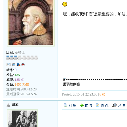
嗯，能收获到“渔”是最重要的，加油
级别:
圣骑士
精华:
0
发帖:
185
威望:
185 点
柔弱胜刚强
金钱:
1850 RMB
注册时间:2008-12-20
最后登录:2015-12-24
Posted: 2015-01-22 23:05 |
8 楼
田孟