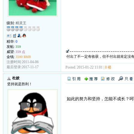
级别:
精灵王
精华:
0
发帖:
359
威望:
359 点
付出了不一定有收获，但不付出就肯定没
金钱:
3590 RMB
注册时间:2011-04-06
最后登录:2017-11-17
Posted: 2015-01-22 11:01 |
8 楼
杜姣
坚持就是胜利！
如此的努力和坚持，怎能不成长？呵