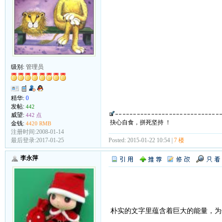
级别:
管理员
精华:
0
发帖:
442
威望:
442 点
抉心自食，拼死坚持 ！
金钱:
4420 RMB
注册时间:2008-01-14
Posted: 2015-01-22 10:54 |
7 楼
最后登录:2017-01-25
李永萍
朴实的文字里蕴含着巨大的能量，