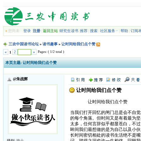
»
您尚未
登录
注册
|
返回主站
|
研究生读书
|
推荐
|
搜索
|
社区服务
|
帮助
|
订阅
三农中国读书论坛
»
读书趣事
»
让时间给我们点个赞
Pages: ( 1/2 total )
«
2
»
1
本页主题:
让时间给我们点个赞
@朱战辉
让时间给我们点个赞
让时间给我们点个赞
当我们打开回忆的闸门总是会不自觉
的每个角落。但时间又是有着最为坚
太多，任何言辞似乎都显苍白，不过
眸间我们最想做的是为自己以及小伙
长时间密切相处的读书生活绝不是嘴
记，踏得之深也许一生相伴。回顾我
级别:
骑士