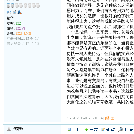
间在做着诠释，足见这种成长之深刻
愿用力，而在于我们有没有用力的地
用力成长的激情，也很好的给了我们
精华:
0
能使得上力，这样的成长才是踏实的
发帖:
132
我们要共同点个赞，我们都抓住了机
威望:
132 点
一个是枯燥一个是享受，青灯黄卷究
金钱:
1320 RMB
出之间，能真正进去并胸怀开放，哪
注册时间:2013-04-17
那不能算是真正的乐趣所在，当真正
最后登录:2017-11-16
当然也是有趣的。近两年全身心投入
得快一群人走得远～但我们的实践经
没有人懈怠过，从外在的督促与压力
情商也得到了训练，这就是我们日后
每个人都是集中精力在赶路，这种专
距离和速度也许是一个独自上路的人
事，我们是有交集的，有默契自然也
进步可以说是全面的。也许我们日后
怎么每月老比我多读一本书～这就是
们共同挥洒过青春，因为我们共同奋
大而化之的总结草草收笔，共同的经
Posted: 2015-01-16 10:14 |
[楼 主]
卢克玲