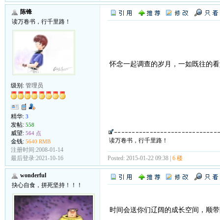
陈锋
读万卷书，行千里路！
怀念一起调查的岁月，一如既往的
级别:
管理员
精华:
3
发帖:
558
威望:
564 点
读万卷书，行千里路！
金钱:
5640 RMB
注册时间:2008-01-14
Posted: 2015-01-22 09:38 |
6 楼
最后登录:2021-10-16
wonderful
抉心自食，拼死坚持！！！
时间会送你们辽阔的成长空间，顺带