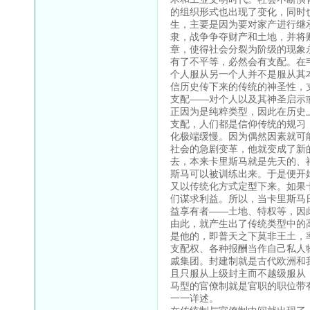
的组织形式也出现了变化，同时
生，主要是因为要对家产进行继
隶，战争争夺财产和土地，并将
章，使得社会分裂为阶级的现象
有了不平等，必然会有支配。在
个人服从另一个人并不是服从其
信历史传下来的传统的神圣性，
支配——对个人以及其神圣启示
正因为是纯粹类型，因此在历史
支配，人们都是信仰传统的规习
化极端缓慢。因为偶然因素就可
社会的急剧变革，他就变成了新
去，本来卡里斯马就是先天的、
斯马可以被训练出来。于是便开
又以传统化方式定型下来。如果
们谋求利益。所以，当卡里斯马
益享有者——土地、特权等，因
由此，就产生出了传统类型中的
是他的，即普天之下莫非王土，
支配权、各种报酬当作自己私人
戚集团。封建制就是古代欧洲和
且只服从上级封主而不越级服从
马型的官僚制就是官职的职位带
一一详述。