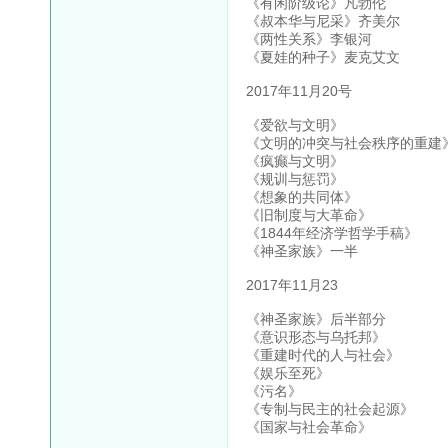
《有闲阶级论》凡勃伦
《叔本华与尼采》齐美尔
《两性关系》李银河
《夏娃的种子》麦克艾文
2017年11月20号
《爱欲与文明》
《文明的冲突与社会秩序的重建
《疯癫与文明》
《规训与惩罚》
《想象的共同体》
《旧制度与大革命》
《1844年经济学哲学手稿》
《神圣家族》一半
2017年11月23
《神圣家族》后半部分
《意识形态与乌托邦》
《重建时代的人与社会》
《娱乐至死》
《污名》
《专制与民主的社会起源》
《国家与社会革命》