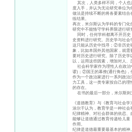
其次，人类多样不同，个人也是
度入手，并认为无论研究单位为
做法是持续不断的将各要素结合
练结果。
再次，米尔斯认为学科的专门化
研究中不能恪守学科界限进行研
同时，任何学科都离不开历史，
史资料进行研究。历史学与社会
这只能从历史中找寻；②非历史
象，比如本国外其他国家，就需
要对历史进行研究。除了历史学
以，运用这些因素，增加对人、
社会科学家作为理性人在政治中
谬)；②国王的幕僚(通行角色)
作为一个政治家进行一系列政治
力工具，这一类专家按自己的理
的存在。
在书的最后一部分，米尔斯则
《道德教育》与《教育与社会学
涂尔干认为，教育学是一种社会
纪律精神、对社会群体的依恋、
能够让道德通过教育传递给儿童
作用。
纪律是道德最重要最基本的精神