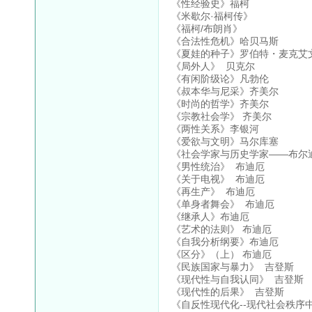
《性经验史》福柯
《米歇尔·福柯传》
《福柯/布朗肖》
《合法性危机》哈贝马斯
《夏娃的种子》罗伯特・麦克艾
《局外人》 贝克尔
《有闲阶级论》凡勃伦
《叔本华与尼采》齐美尔
《时尚的哲学》齐美尔
《宗教社会学》 齐美尔
《两性关系》李银河
《爱欲与文明》马尔库塞
《社会学家与历史学家——布尔
《男性统治》 布迪厄
《关于电视》 布迪厄
《再生产》 布迪厄
《单身者舞会》 布迪厄
《继承人》布迪厄
《艺术的法则》 布迪厄
《自我分析纲要》布迪厄
《区分》（上） 布迪厄
《民族国家与暴力》 吉登斯
《现代性与自我认同》 吉登斯
《现代性的后果》 吉登斯
《自反性现代化--现代社会秩序