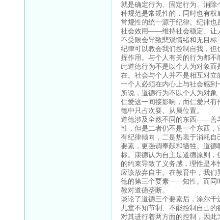
就是确定行为、固定行为、消除
种规范是常规性的，同时也有权
常规性的统一源于纪律。纪律也
社会效用——维持社会稳定、让
不受限会导致悲观情绪和无目标
纪律可以教会我们控制自我，但
挥作用。与个人有关的行为都不
此道德行为不是以个人为对象而
在。社会与个人并不是相互对立
一个人必须在内心上与社会感到
所说，道德行为不以个人为对象
仁爱这一间接影响，而仁爱只有
德中只占次要、从属位置。
道德涉及全然不同的东西——善
性，但是二者仍不是一个东西，
有纪律倾向，二是热衷于消耗自
要素，更强调奉献和牺牲。道德
标。康德认为自主是道德原则，
的约束导致了义务感，理性是本
应该放弃自主。在教育中，我们
德的第三个要素——知性。而同
教对道德垄断。
谈论了道德三个要素后，涂尔干
儿童不知节制、不能控制自己的
对其进行着两方面的控制，因此