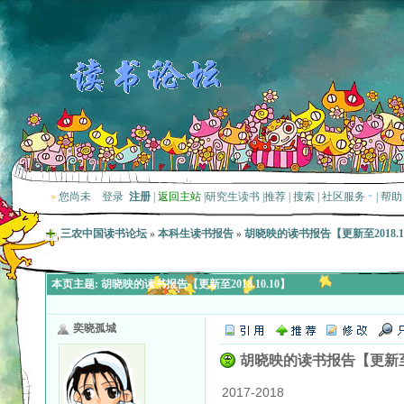
»
您尚未
登录
注册
|
返回主站
|
研究生读书
|
推荐
|
搜索
|
社区服务
|
帮助
三农中国读书论坛
»
本科生读书报告
»
胡晓映的读书报告【更新至2018.10
本页主题:
胡晓映的读书报告【更新至2018.10.10】
奕晓孤城
胡晓映的读书报告【更新至201
2017-2018