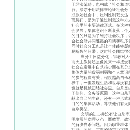
于经济范畴，也构成了社会和道
行。涂尔干用法律来论证社会分
或原始社会中，压制性制裁发达
而惩罚，是为了通过制裁这种方
社会里的主要法律形式。在这种
会发展，集体意识不断衰落，个
的目的只是为了维持社会秩序，
合社会所共同遵循的习惯和秩序
同时社会分工也是让个体能够凝
易断裂的纽带，这时社会团结很
当分工日益分化，宗教对人们
而天主教徒还是像原来一样接受
社会在发展中自杀很少而在其分
集体力量的虚弱削弱和个人意识
的参与程度有关，程度越高自杀
界中，一但发现生活和世界没有
也就是机械团结社会里。自杀是
了信仰、义务等原因，这种自杀
献出自己的生命。还有一种形式
目的的集体活动，导致他们有无
自杀类型。
文明的进步并没有让自杀率减
明发展的病理状态，而教育、政
的解决自杀问题。因为职业群体
功能。同时，宗教的约束力下降