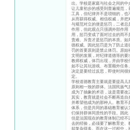
出。学校是家庭与社会之间的中
让儿童初步的感受到普遍规范，
工具，但纪律并不是琐细的，也
从而获得权威、相信权威，并把
与规范对立的便是惩罚，二者总
作用，但此观点只强调外部作用
用，惩罚变成了面对过去的而不
责难、斥责才是惩罚的本质。如
德权威。因此惩罚是为了防止道
罚的首要原则是禁止体罚。原始
文明的发展，对纪律道德等的要
教师权威，体罚出现，并由学校
如不让其玩游戏、布置额外任务
决定是要经过反思，即使时间很
定。
学校道德教育主要就是要提高儿
原则相一致的群体。法国民族气
成为了抽象的术语，这是需要改
其实，教育就是社会不断再造自
并希望他成为的那种人。教育不
体系，但是共同的基础教育被认
们保持群体同质性的手段。因此
但是法国现在的教育体制已经不
去的经验，必须要了解教育史、
却复杂得多。而在这一过程中，