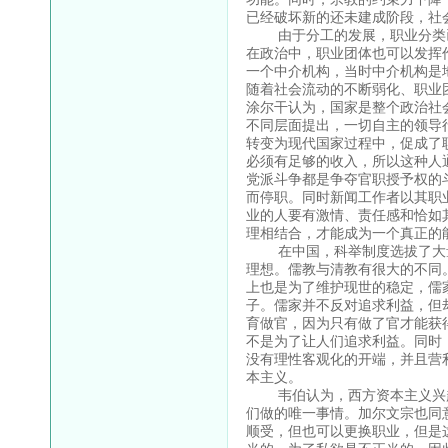
已经破坏新的还未建成阶段，社
由于分工的发展，职业分类已
在政治中，职业团体也可以发挥
一个中介机构，当时中介机构是
随着社会流动的不断弱化、职业
涂尔干认为，国家是整个政治社
不同层面提出，一切自主的领导
转变为现代国家过程中，促成了
必须有足够的收入，所以这种人
党派斗争都是争夺官职授予权的
而停职。同时新闻工作者以其职
业的人要有激情、责任感和恰如
理相结合，才能成为一个真正的
在中国，科举制度选拔了大量的
理想。儒教与清教有很大的不同
上也是为了维护现世的稳定，儒
子。儒家并不反对追求利益，但
育做官，因为只有做了官才能获
不是为了让人们追求利益。同时
没有理性客观化的开端，并且营
本主义。
韦伯认为，西方资本主义兴起
们做的唯一事情。加尔文宗也同
顺受，但也可以更换职业，但是