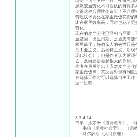
以使一切的变得一样，变得可预
虽然麦当劳化不可否认的有许多
使得这种合理性创造出了不合理
劳吃汉堡要比在家里做饭花费的
比在家里效率高，同时也花了更
劳化。
现在的麦当劳化已经相当严重，
至基因、出生日期、是否患有遗
极尽简化，好似亲人的去世只是
后工业主义、后福特主义、后现
现代社会），但是作者认为后现
亡，反而还是会起很大的作用。
作者在最后给出了应对麦当劳化
家里做饭等，其次要对现有制度
在选择工作时可以选择自主工作
这一进程。
3.3-4.14
书单：涂尔干《道德教育》、《
韦伯《宗教社会学》、《宗教
马尔萨斯《人口原理》