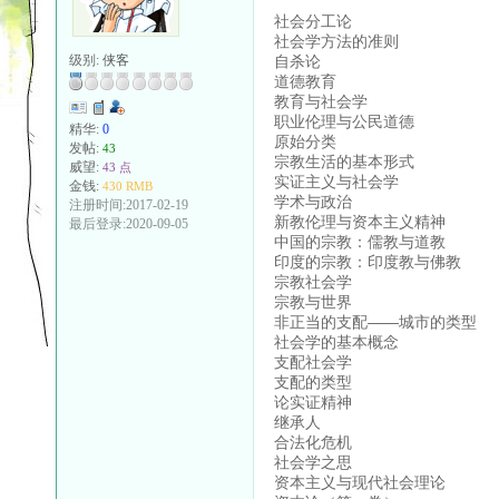
社会分工论
社会学方法的准则
自杀论
级别:
侠客
道德教育
教育与社会学
职业伦理与公民道德
精华:
0
原始分类
发帖:
43
宗教生活的基本形式
威望:
43 点
实证主义与社会学
金钱:
430 RMB
学术与政治
注册时间:2017-02-19
新教伦理与资本主义精神
最后登录:2020-09-05
中国的宗教：儒教与道教
印度的宗教：印度教与佛教
宗教社会学
宗教与世界
非正当的支配——城市的类型
社会学的基本概念
支配社会学
支配的类型
论实证精神
继承人
合法化危机
社会学之思
资本主义与现代社会理论