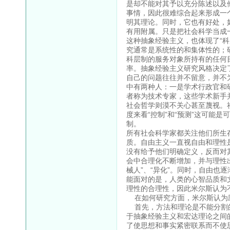
是却不能对其予以充分陈述以及
事情，因此很难综合起来形成一
明其理论。同时，它也有好处，
有用附属。只是把社会科学当成
这种抽象经验主义，也体现了“
究通常是系统性的和集体性的；
科层制的服务对象所持有的任何
率。抽象经验主义研究风格决定
自己的问题往往并不留意，并不
中有两种人：一是学术行政官和
者称为技术专家，这些学术新手
社会哲学则漠不关心甚至蔑视。
度来看“控制”和“预测”这可能
制。
所有社会科学家都关注他们所生
质。自由主义一直视自由和理性
没有给予他们明确定义，反而对
会中合理化不断增加，并与理性
械人”、“异化”。同时，自由也
能面对的是，人类的心智品质和
理性的合理性，因此米尔斯认为
在如何研究方面，米尔斯认为
首先，方法和理论是不能分割的
于抽象经验主义和宏达理论之间
了使思想和事实紧密联系而不使