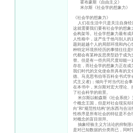
霍布豪斯《自由主义》
米尔斯《社会学的想象力》
《社会学的想象力》
人们在生活中只是关注自身经历
这就需要我们要有社会学的想象
会构架等。社会学想象力最有成果
人性格中，这产生于他与别人的
题则超越个人的局部环境和内心
种特定环境所经历的事情往往是
代都会有某种反思类型趋于成为
替。但是有一些共同尺度却能一
存在，而社会学的想象力正在成
我们时代的文化使命所具有的文
德、马克思韦伯等百科全书式学者
式主义者)；倾向于对当代社会事
在本书中，米尔斯对宏大理论、
了社会科学的前景。
米尔斯以帕森斯《社会系统》为
个概念王国，但是对社会现实却
向”和“规范性结构”的东西与合
性秩序是所有社会的特征是不合
对概念的盲目崇拜。
抽象经验主义方法论的抑制形成
是对已知数据的分类而已，同时