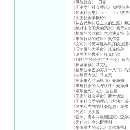
《风险社会》 贝克
《历史学与社会理论》 彼得伯克
《知识社会史》（上、下）彼得
《历史社会学概论》
《从古代到封建主义的过渡》佩
《绝对主义国家的系谱》佩里安
《想象的共同体》本尼迪克特·
《集体行动的逻辑》奥尔森
《文明的冲突与世界秩序的重建
《旧制度与大革命》托克维尔
《论美国的民主》托克维尔
《1844年经济学哲学手稿》马克
《神圣家族》马克思
《路易波拿巴的雾月十八日》马
《法兰西内战》马克思
《意识形态与乌托邦》曼海姆
《重建社会的人与秩序》曼海姆
《娱乐至死》尼尔·波兹曼
《国家与社会革命》斯考切波
《历史社会学的理论与方法》斯
《民主和专制的社会起源》摩尔
《污名》戈夫曼
《强制、资本与欧洲国家》查尔
《为什么》查尔斯蒂利
《集体暴力的政治》查尔斯蒂利