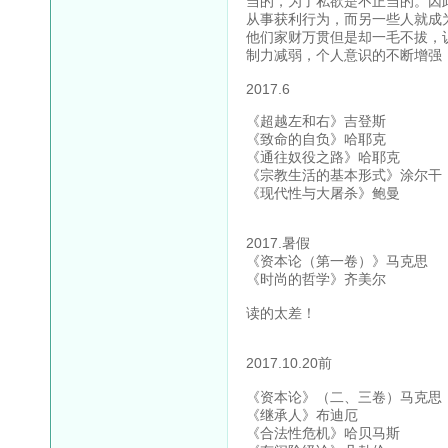
当的，为了私欲是不正当的。因
从事获利行为，而另一些人就成
他们家财万贯但是却一毛不拔，
制力减弱，个人意识的不断增强
2017.6
《超越左和右》吉登斯
《致命的自负》哈耶克
《通往奴役之路》哈耶克
《宗教生活的基本形式》涂尔干
《现代性与大屠杀》鲍曼
2017.暑假
《资本论（第一卷）》马克思
《时尚的哲学》齐美尔
读的太差！
2017.10.20前
《资本论》（二、三卷）马克思
《继承人》布迪厄
《合法性危机》哈贝马斯