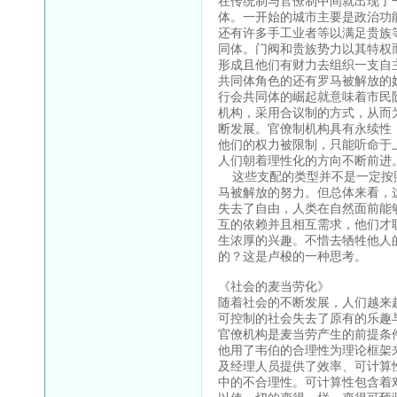
在传统制与官僚制中间就出现了
体。一开始的城市主要是政治功
还有许多手工业者等以满足贵族
同体。门阀和贵族势力以其特权
形成且他们有财力去组织一支自
共同体角色的还有罗马被解放的
行会共同体的崛起就意味着市民
机构，采用合议制的方式，从而
断发展。官僚制机构具有永续性
他们的权力被限制，只能听命于
人们朝着理性化的方向不断前进
这些支配的类型并不是一定按照
马被解放的努力。但总体来看，
失去了自由，人类在自然面前能
互的依赖并且相互需求，他们才
生浓厚的兴趣。不惜去牺牲他人
的？这是卢梭的一种思考。
《社会的麦当劳化》
随着社会的不断发展，人们越来
可控制的社会失去了原有的乐趣
官僚机构是麦当劳产生的前提条
他用了韦伯的合理性为理论框架
及经理人员提供了效率、可计算
中的不合理性。可计算性包含着