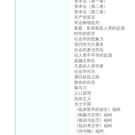
资本论（第一卷）
资本论（第二卷）
资本论（第三卷）
共产党宣言
哥达纲领批判
家庭、私有制及人类的起源
时尚的哲学
社会学的想象力
现代性与大屠杀
社会的麦当劳化
论人类不平等的起源
超越左和右
天真的人类学家
社会学何为
通往奴役之路
致命的自负
菊与刀
人口原理
自由主义
乡土中国
《临床医学的诞生》福柯
《疯癫与文明》福柯
《规训与惩罚》福柯
《知识考古学》福柯
《词与物》福柯