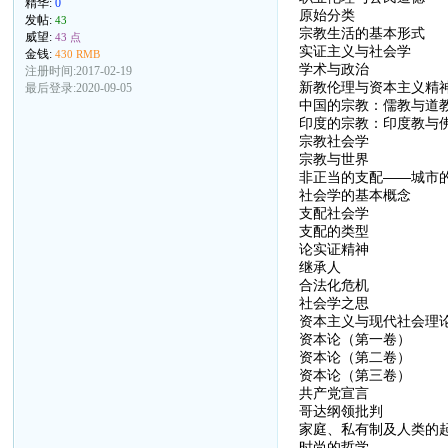
精华:
0
原始分类
发帖:
43
宗教生活的基本形式
威望:
43 点
实证主义与社会学
金钱:
430 RMB
学术与政治
注册时间:2017-02-19
新教伦理与资本主义精
最后登录:2020-09-05
中国的宗教：儒教与道
印度的宗教：印度教与
宗教社会学
宗教与世界
非正当的支配——城市
社会学的基本概念
支配社会学
支配的类型
论实证精神
继承人
合法化危机
社会学之思
资本主义与现代社会理
资本论（第一卷）
资本论（第二卷）
资本论（第三卷）
共产党宣言
哥达纲领批判
家庭、私有制及人类的
时尚的哲学