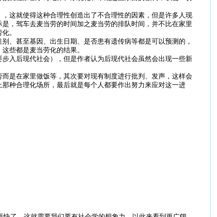
），这就使得这种合理性创造出了不合理性的因素，但是许多人现
际是，驾车去麦当劳的时间加之麦当劳的排队时间，并不比在家里
劳化。
性别、甚至基因、出生日期、是否患有遗传病等都是可以预测的，
。这些都是麦当劳化的结果。
要步入后现代社会），但是作者认为后现代社会虽然会出现一些新
劳而是在家里做饭等，其次要对现有制度进行批判、发声，这样会
上那种合理化场所，最后就是每个人都要作出努力来应对这一进
更快了，这就需要我们要有社会学的想象力，以此来看到更广阔