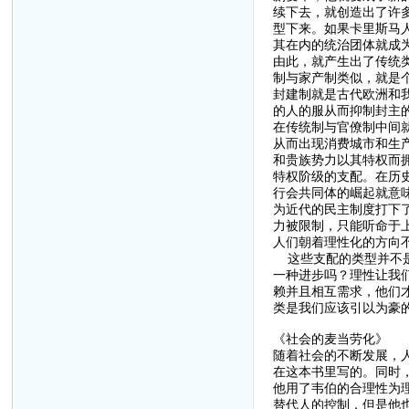
续下去，就创造出了许
型下来。如果卡里斯马
其在内的统治团体就成
由此，就产生出了传统
制与家产制类似，就是
封建制就是古代欧洲和
的人的服从而抑制封主
在传统制与官僚制中间
从而出现消费城市和生
和贵族势力以其特权而
特权阶级的支配。在历
行会共同体的崛起就意
为近代的民主制度打下
力被限制，只能听命于
人们朝着理性化的方向
这些支配的类型并不是
一种进步吗？理性让我
赖并且相互需求，他们
类是我们应该引以为豪
《社会的麦当劳化》
随着社会的不断发展，
在这本书里写的。同时
他用了韦伯的合理性为
替代人的控制，但是他