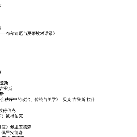
尔
塞
——布尔迪厄与夏蒂埃对话录》
厄
登斯
吉登斯
斯
社会秩序中的政治、传统与美学》 贝克 吉登斯 拉什
彼得伯克
下）彼得伯克
过渡》佩里安德森
》佩里安德森