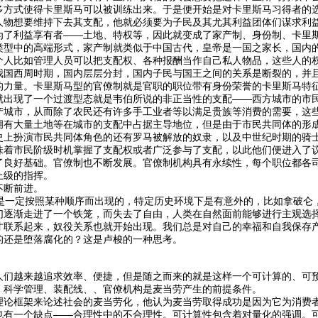
多方式使得卡里斯马可以被训练出来。于是便开始是对卡里斯马习得者的
人物想要维持下去其支配，他就必须要为子民及其尤其利益团体们谋求利
为了利益享有者——土地、特权等，因此就变成了家产制、身份制、卡里
类型中的高端形式，家产制就类似于中国古代，皇帝是一国之家长，国内
个人比如管理人员可以把支配权、各种报酬当作自己私人物品，这些人的
我国西周时期，国内层层分封，国内子民与国王之间的关系是断裂的，并
的力量。卡里斯马型的官僚制就是官职的职位带有身份荣誉的卡里斯马特
就出现了一个过渡型态就是韦伯所说的非正当性的支配——西方城市的市
产城市，从而除了农民还有许多手工业者等以满足贵族等消费的需要，这
拥有大量土地等在城市的支配中占据主导地位，但是由于市民共同体的形
史上扮演市民共同体角色的还有罗马被解放的奴隶，以及中世纪时期的骑
味着市民阶级时机掌握了支配权或者广泛参与了支配，以此他们便进入了
了良好基础。官僚制也不断发展。官僚制机构具有永续性，每个职位都各
上级的指挥。
不断前进。
一定按照某种顺序而出现的，特定历史环境下是有意外的，比如拿破仑
们逐渐走进了一个铁笼，而失去了自由，人类在自然面前能够进行主观选
才联系起来，奴役关系也就开始出现。我们总是对自己的幸福和自我保存
的还是堕落腐化的？这是卢梭的一种思考。
人们越来越追求效率、便捷，但是随之而来的就是这样一个可计算的、可
，科学管理、装配线、、官僚机构是麦当劳产生的前提条件。
理论框架来论述社会的麦当劳化，他认为麦当劳取得成功是因为它为消费
也有一个缺点——合理性中的不合理性。可计算性包含着对量化的强调。