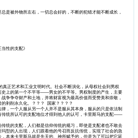
要总是被外物所左右，一切总会好的，不断的犯错才能不断成长，
正当性的支配》
的真正艺术和工业文明时代。社会不断演化，从母权社会到男权
历史上的第一个不平等——男女的不平等。男权制度的产生，主要
，战争争夺财产和土地，并将财富视为最高价值而受赞美和崇敬，
者的剥削永久化。？？？ 国家？？？？
法律，一个人服从另一个人并不是服从其本身，服从的只是依法制
有传统所认可的支配地位才得到他人的认可，卡里斯马的支配——
始传统的支配，人们都是信仰传统的规习，即使是支配者也不敢去
斯玛型的人出现，人们跟着他的号召而反抗传统，实现了社会的急
去，本来卡里斯马就是先天的、神所赋予的，但是为了可以把它延