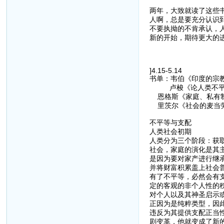
两年，大致就读了这些
人啊，总是要充分认识
不要执拗的不肯承认，人
新的开始，期待更大的
]4.15-5.14
书单：韦伯《印度的宗
卢梭《论人类不平
恩格斯《家庭、私有制
里茨尔《社会的麦当
不平等与支配
人类社会初期
人类分为三个阶段：获
社会，家庭的演化是其
是因为要对家产进行继
并将财富积累盖上社会
有了不平等，必然会有
定的客观的非个人性的
对个人以及其神圣启示
正因为是纯粹类型，因
违反为其提供支配正当
剧变革，他就变成了新