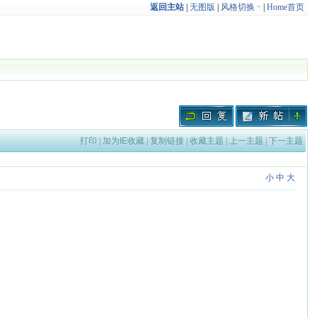
返回主站
|
无图版
|
风格切换
|
Home首页
打印
|
加为IE收藏
|
复制链接
|
收藏主题
|
上一主题
|
下一主题
小
中
大