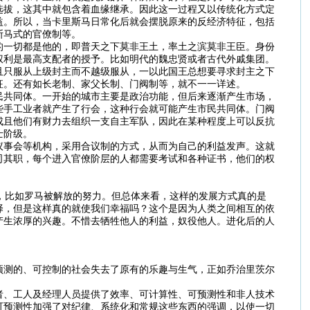
选拔，这其中就包含着血缘继承。因此这一过程又以传统化方式定
益。所以，当卡里斯马日常化后就会摆脱原来的反经济特征，包括
斯马式的官僚制等。
的一切都是他的，即普天之下莫非王土，率土之滨莫非王臣。身份
权利是最高支配者的授予。比如明代的魏忠贤或者古代外戚集团。
且只服从上级封主而不越级服从，一以此国王总想要寻求封主之下
征。还有如长老制、家父长制、门阀制等，就不一一详述。
民共同体。一开始的城市主要是政治功能，但后来逐渐产生市场，
些手工业者就产生了行会，这种行会就可能产生市民共同体。门阀
成且他们有财力去组织一支自主军队，因此在某种程度上可以反抗
士阶级。
议事会等机构，采用合议制的方式，从而为自己的利益发声。这就
司其职，每个进入官僚阶层的人都需要考试和各种证书，他们的权
，比如罗马被解放的努力。但总体来看，这样的发展方式真的是
择，但是这样真的就使我们幸福吗？这个是因为人类之间相互的依
产生浓厚的兴趣。不惜去牺牲他人的利益，奴役他人。进化后的人
预测的、可控制的社会失去了原有的乐趣与生气，正如乔治里茨尔
者、工人及经理人员提供了效率、可计算性、可预测性和非人技术
可预测性加强了对纪律、系统化和常规这些东西的强调，以使一切