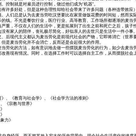
。控制就是对雇员进行控制，饶过他们成为“机器”。
的有许多好处，但是这种合理性却给社会带来了许多问题（各种连带效应
题。人们总是认为去麦当劳吃汉堡要比在家里做饭花费的时间短，然而实
多的钱。不光是餐饮行业，医疗行业、高等教育、工作场所都逐渐的麦当
当严重，不仅在人们的生活中，更是拓展到了出生之前和死亡之后，孩子
边没有家人的陪伴，丧礼极尽简化，好似亲人的去世只是生活中一件小事
义、后现代主义都认为麦当劳化是前现代社会的产物，它即将消亡（世界
，但是麦当劳化并不会消亡，反而还是会起很大的作用。
麦当劳化的方法，如有意识地去做一些摆脱麦当劳化的行为，如少去麦当
而改善现有情况。同时，在选择工作时可以选择自主工作，从而摆脱社会
育》、《教育与社会学》、《社会学方法的准则》
、《宗教与世界》
》
》
象力》
自身经历，而不把其放入宏大的历史背景中。现今社会生活变化的速度