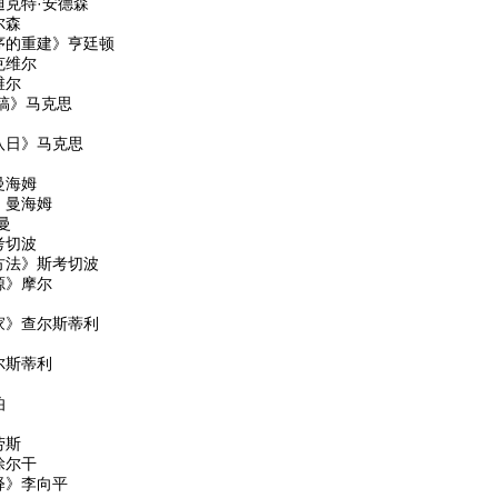
克特·安德森
尔森
序的重建》亨廷顿
克维尔
维尔
手稿》马克思
八日》马克思
曼海姆
》曼海姆
曼
考切波
方法》斯考切波
源》摩尔
家》查尔斯蒂利
尔斯蒂利
伯
劳斯
涂尔干
释》李向平