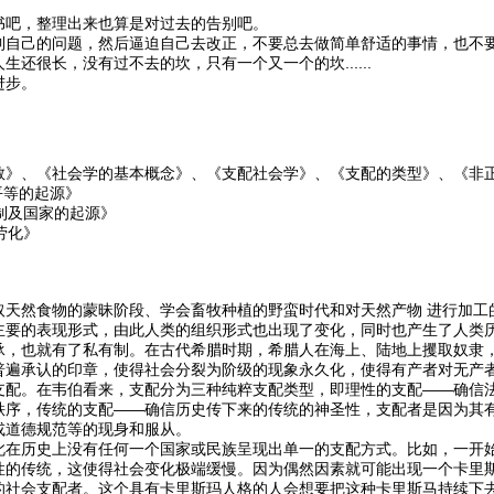
书吧，整理出来也算是对过去的告别吧。
到自己的问题，然后逼迫自己去改正，不要总去做简单舒适的事情，也不
生还很长，没有过不去的坎，只有一个又一个的坎......
进步。
教》、《社会学的基本概念》、《支配社会学》、《支配的类型》、《非
等的起源》
及国家的起源》
劳化》
取天然食物的蒙昧阶段、学会畜牧种植的野蛮时代和对天然产物 进行加工
主要的表现形式，由此人类的组织形式也出现了变化，同时也产生了人类
承，也就有了私有制。在古代希腊时期，希腊人在海上、陆地上攫取奴隶
普遍承认的印章，使得社会分裂为阶级的现象永久化，使得有产者对无产
支配。在韦伯看来，支配分为三种纯粹支配类型，即理性的支配——确信
秩序，传统的支配——确信历史传下来的传统的神圣性，支配者是因为其
或道德规范等的现身和服从。
此在历史上没有任何一个国家或民族呈现出单一的支配方式。比如，一开
性的传统，这使得社会变化极端缓慢。因为偶然因素就可能出现一个卡里
的社会支配者。这个具有卡里斯玛人格的人会想要把这种卡里斯马持续下