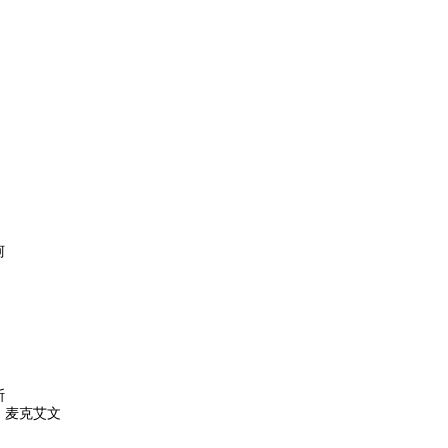
柯
斯
・麦克艾文