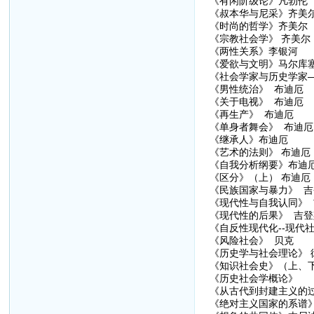
《有闲阶级论》凡勃伦
《叔本华与尼采》齐美
《时尚的哲学》齐美尔
《宗教社会学》 齐美尔
《两性关系》李银河
《爱欲与文明》马尔库
《社会学家与历史学家
《男性统治》 布迪厄
《关于电视》 布迪厄
《再生产》 布迪厄
《单身者舞会》 布迪厄
《继承人》布迪厄
《艺术的法则》 布迪厄
《自我分析纲要》布迪
《区分》（上） 布迪厄
《民族国家与暴力》 吉
《现代性与自我认同》 
《现代性的后果》 吉登
《自反性现代化--现代
《风险社会》 贝克
《历史学与社会理论》 
《知识社会史》（上、
《历史社会学概论》
《从古代到封建主义的
《绝对主义国家的系谱