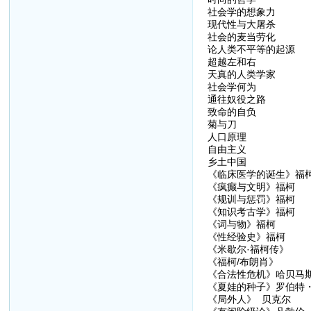
社会学的想象力
现代性与大屠杀
社会的麦当劳化
论人类不平等的起源
超越左和右
天真的人类学家
社会学何为
通往奴役之路
致命的自负
菊与刀
人口原理
自由主义
乡土中国
《临床医学的诞生》福
《疯癫与文明》福柯
《规训与惩罚》福柯
《知识考古学》福柯
《词与物》福柯
《性经验史》福柯
《米歇尔·福柯传》
《福柯/布朗肖》
《合法性危机》哈贝马
《夏娃的种子》罗伯特
《局外人》 贝克尔