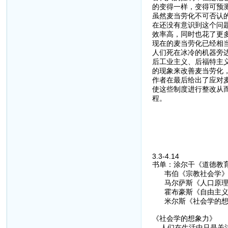
的变得一样，变得可预测
虽然麦当劳化不可否认
在还没有意识到这个问
效率高，同时也花了更
现在的麦当劳化已经相
人们死在冰冷的机器旁
后工业主义、后福特主
的现象来改善麦当劳化
作者在最后给出了应对
使这些制度进行整改从
程。
3.3-4.14
书单：涂尔干《道德教
韦伯《宗教社会学》
马尔萨斯《人口原理
霍布豪斯《自由主义
米尔斯《社会学的想
《社会学的想象力》
人们在生活中只是关注