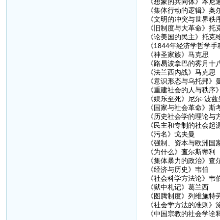
《想象的共同体》本尼迪
《集体行动的逻辑》奥
《文明的冲突与世界秩
《旧制度与大革命》托
《论美国的民主》托克
《1844年经济学哲学
《神圣家族》马克思
《路易波拿巴的雾月十
《法兰西内战》马克思
《意识形态与乌托邦》
《重建社会的人与秩序
《娱乐至死》尼尔·波兹
《国家与社会革命》斯
《历史社会学的理论与
《民主和专制的社会起
《污名》戈夫曼
《强制、资本与欧洲国
《为什么》查尔斯蒂利
《集体暴力的政治》查
《经济与历史》韦伯
《社会科学方法论》韦
《狱中札记》葛兰西
《图腾制度》列维施特
《社会学方法的准则》
《中国宗教的社会学诠