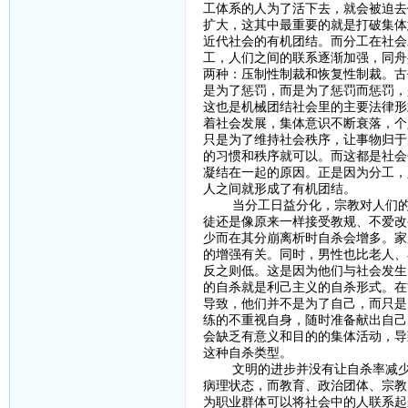
工体系的人为了活下去，就会被迫去
扩大，这其中最重要的就是打破集体
近代社会的有机团结。而分工在社会
工，人们之间的联系逐渐加强，同舟
两种：压制性制裁和恢复性制裁。古
是为了惩罚，而是为了惩罚而惩罚，
这也是机械团结社会里的主要法律形
着社会发展，集体意识不断衰落，个
只是为了维持社会秩序，让事物归于
的习惯和秩序就可以。而这都是社会
凝结在一起的原因。正是因为分工，
人之间就形成了有机团结。
当分工日益分化，宗教对人们的整
徒还是像原来一样接受教规、不爱改
少而在其分崩离析时自杀会增多。家
的增强有关。同时，男性也比老人、
反之则低。这是因为他们与社会发生
的自杀就是利己主义的自杀形式。在
导致，他们并不是为了自己，而只是
练的不重视自身，随时准备献出自己
会缺乏有意义和目的的集体活动，导
这种自杀类型。
文明的进步并没有让自杀率减少，
病理状态，而教育、政治团体、宗教
为职业群体可以将社会中的人联系起