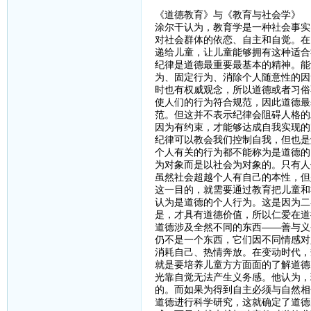
《道德教育》与《教育与社会学》
涂尔干认为，教育学是一种社会事实
对社会群体的依恋、自主和自觉。在
递给儿童，让儿童能够拥有这种适合
纪律是道德最重要最基本的精神。能
为、固定行为、消除个人随意性的因
时也有权威观念，所以道德或者习俗
使人们的行为符合规范，因此道德最
范。但这并不表示纪律会阻碍人格的
因为有约束，才能够达成自我实现的
纪律可以教会我们控制自我，但也是
个人有关的行为都不能称为是道德的
为对象而是以社会为对象的。只有人
虽然社会超越个人有自己的本性，但
这一目的，就需要通过教育把儿童和
认为是道德的个人行为。这是因为二
是，才具有道德价值，所以仁爱在道
道德涉及全然不同的东西——善与义
仍不是一个东西，它们因不同情感对
消耗自己、热情奔放。在变动时代，
就是要培养儿童方方面面的了解道德
光靠自觉无法产生义务感。他认为，
的。而如果为得到自主必须与自然相
道德进行科学研究，这就确定了道德