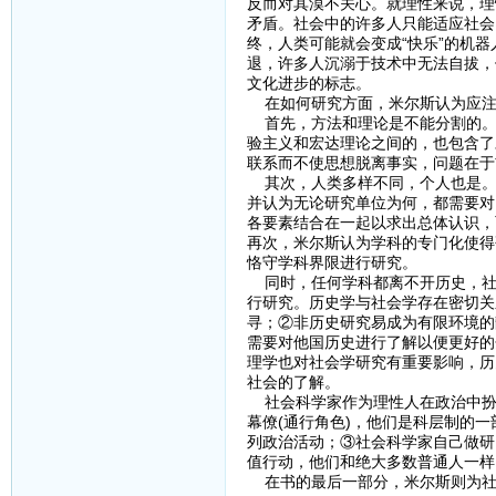
反而对其漠不关心。就理性来说，理
矛盾。社会中的许多人只能适应社会
终，人类可能就会变成“快乐”的机
退，许多人沉溺于技术中无法自拔，
文化进步的标志。
在如何研究方面，米尔斯认为应注
首先，方法和理论是不能分割的。
验主义和宏达理论之间的，也包含了
联系而不使思想脱离事实，问题在于
其次，人类多样不同，个人也是。
并认为无论研究单位为何，都需要对
各要素结合在一起以求出总体认识，
再次，米尔斯认为学科的专门化使得
恪守学科界限进行研究。
同时，任何学科都离不开历史，社
行研究。历史学与社会学存在密切关
寻；②非历史研究易成为有限环境的
需要对他国历史进行了解以便更好的
理学也对社会学研究有重要影响，历
社会的了解。
社会科学家作为理性人在政治中扮演
幕僚(通行角色)，他们是科层制的
列政治活动；③社会科学家自己做研
值行动，他们和绝大多数普通人一样
在书的最后一部分，米尔斯则为社