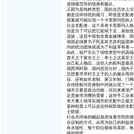
道德规范等的现身和服从。
正因为是纯粹类型，因此在历史上没
都是信仰传统的规习，即使是支配者
因素就可能出现一个卡里斯玛型的人
社会支配者。这个具有卡里斯玛人格
但是为了可以把它延续下去，就创造
选拔，这其中就包含着血缘继承。因
他就必须要为子民及其尤其利益团体
内的统治团体就成为了利益享有者—
由此，就产生出了传统类型中的高端
普天之下莫非王土，率土之滨莫非王
自己私人物品，这些人的权利是最高
国西周时期，国内层层分封，国内子
总想要寻求封主之下的人的服从而抑
征。还有如长老制、家父长制、门阀
在传统制与官僚制中间就出现了一个
城市主要是政治功能，但后来逐渐产
足贵族等消费的需要，这些手工业者
有大量土地等在城市的支配中占据主
某种程度上可以反抗特权阶级的支配
士阶级。
行会共同体的崛起就意味着市民阶级
合议制的方式，从而为自己的利益发
有永续性，每个职位都各司其职，每
级的指挥。