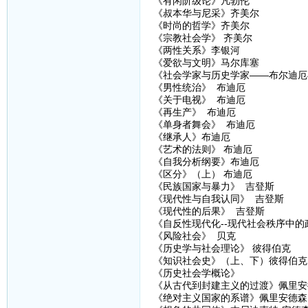
《有闲阶级论》凡勃伦
《叔本华与尼采》齐美尔
《时尚的哲学》齐美尔
《宗教社会学》 齐美尔
《两性关系》李银河
《爱欲与文明》马尔库塞
《社会学家与历史学家——布尔迪厄
《男性统治》 布迪厄
《关于电视》 布迪厄
《再生产》 布迪厄
《单身者舞会》 布迪厄
《继承人》布迪厄
《艺术的法则》 布迪厄
《自我分析纲要》布迪厄
《区分》（上） 布迪厄
《民族国家与暴力》 吉登斯
《现代性与自我认同》 吉登斯
《现代性的后果》 吉登斯
《自反性现代化--现代社会秩序中的
《风险社会》 贝克
《历史学与社会理论》 彼得伯克
《知识社会史》（上、下）彼得伯克
《历史社会学概论》
《从古代到封建主义的过渡》佩里安
《绝对主义国家的系谱》佩里安德森