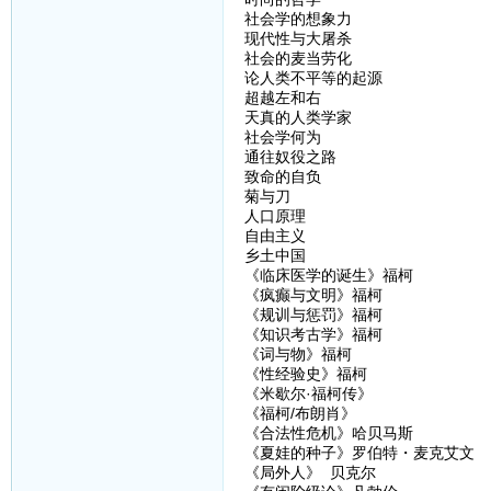
社会学的想象力
现代性与大屠杀
社会的麦当劳化
论人类不平等的起源
超越左和右
天真的人类学家
社会学何为
通往奴役之路
致命的自负
菊与刀
人口原理
自由主义
乡土中国
《临床医学的诞生》福柯
《疯癫与文明》福柯
《规训与惩罚》福柯
《知识考古学》福柯
《词与物》福柯
《性经验史》福柯
《米歇尔·福柯传》
《福柯/布朗肖》
《合法性危机》哈贝马斯
《夏娃的种子》罗伯特・麦克艾文
《局外人》 贝克尔