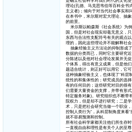
是确立社会科学对我们时代的文化使
理论(孔德、马克思韦伯等百科全书式
主义者)；倾向于对当代社会事实和问
在本书中，米尔斯对宏大理论、抽象
的前景。
米尔斯以帕森斯《社会系统》为例
国，但是对社会现实却毫无意义，只
东西与合法性支配符号有关的观点以
理的，因此这些理论并不能解释社会
抽象经验主义方法论的抑制形成了
数据的分类而已，同时它主要研究近
分陈述以及他对社会理论发展并无促
个体系，得出有意义成果，但是他们
题适合统计，则正好可以用它，它可
这种抽象经验主义，也体现了“科层
统性的和集体性的；研究成员的选择
有的任何目的；这些研究对目的很有
们需要大量资金的支撑，并带有形式
特定服务对象)。研究组织也不断带
院权力，但是却不进行研究；二是学
术，只是把社会研究当做一个职业，
控制人类行为”，从科层制角度来看“
就不容易预测和控制。
所有社会科学家都关注他们所生存时
一直视自由和理性是有关个人的至尊