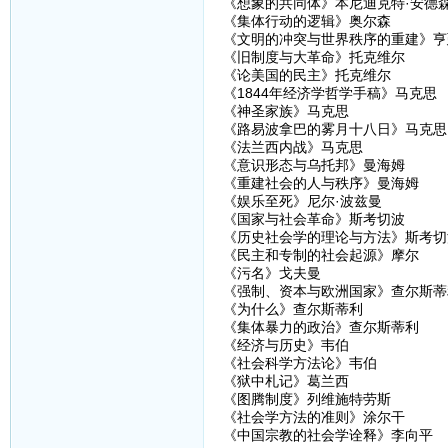
《想象的共同体》本尼迪克特·安德
《集体行动的逻辑》奥尔森
《文明的冲突与世界秩序的重建》亨
《旧制度与大革命》托克维尔
《论美国的民主》托克维尔
《1844年经济学哲学手稿》马克思
《神圣家族》马克思
《路易波拿巴的雾月十八日》马克思
《法兰西内战》马克思
《意识形态与乌托邦》曼海姆
《重建社会的人与秩序》曼海姆
《娱乐至死》尼尔·波兹曼
《国家与社会革命》斯考切波
《历史社会学的理论与方法》斯考切
《民主和专制的社会起源》摩尔
《污名》戈夫曼
《强制、资本与欧洲国家》查尔斯蒂
《为什么》查尔斯蒂利
《集体暴力的政治》查尔斯蒂利
《经济与历史》韦伯
《社会科学方法论》韦伯
《狱中札记》葛兰西
《图腾制度》列维施特劳斯
《社会学方法的准则》涂尔干
《中国宗教的社会学诠释》李向平