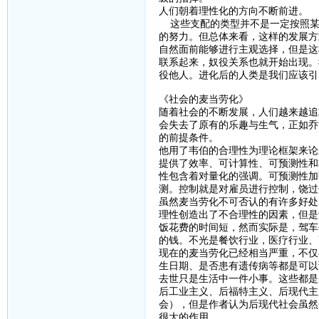
人们朝着理性化的方向不断前进。
这些支配的类型并不是一定按照某
的努力。但总体来看，这样的发展方
自然面前能够进行主观选择，但是这
联系起来，奴役关系也就开始出现。
役他人。进化后的人类是我们应该引
《社会的麦当劳化》
随着社会的不断发展，人们越来越追
会失去了原有的乐趣与生气，正如乔
的前提条件。
他用了韦伯的合理性为理论框架来论
提供了效率、可计算性、可预测性和
性包含着对量化的强调。可预测性加
测。控制就是对雇员进行控制，饶过
虽然麦当劳化不可否认的有许多好处
理性创造出了不合理性的因素，但是
饭花费的时间短，然而实际是，驾车
的钱。不光是餐饮行业，医疗行业、
现在的麦当劳化已经相当严重，不仅
生日期、是否患有遗传病等都是可以
去世只是生活中一件小事。这些都是
后工业主义、后福特主义、后现代主
会），但是作者认为后现代社会虽然
很大的作用。