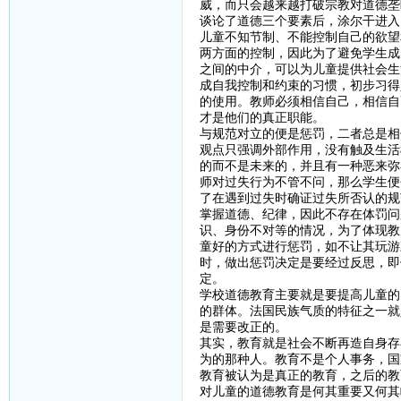
威，而只会越来越打破宗教对道德垄
谈论了道德三个要素后，涂尔干进入
儿童不知节制、不能控制自己的欲望
两方面的控制，因此为了避免学生成
之间的中介，可以为儿童提供社会生
成自我控制和约束的习惯，初步习得
的使用。教师必须相信自己，相信自
才是他们的真正职能。
与规范对立的便是惩罚，二者总是相
观点只强调外部作用，没有触及生活
的而不是未来的，并且有一种恶来弥
师对过失行为不管不问，那么学生便
了在遇到过失时确证过失所否认的规
掌握道德、纪律，因此不存在体罚问
识、身份不对等的情况，为了体现教
童好的方式进行惩罚，如不让其玩游
时，做出惩罚决定是要经过反思，即
定。
学校道德教育主要就是要提高儿童的
的群体。法国民族气质的特征之一就
是需要改正的。
其实，教育就是社会不断再造自身存
为的那种人。教育不是个人事务，国
教育被认为是真正的教育，之后的教
对儿童的道德教育是何其重要又何其