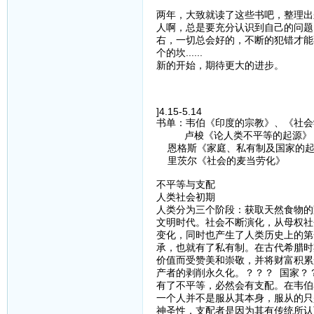
两年，大致就读了这些书吧，整理出
人啊，总是要充分认识到自己的问题
右，一切总会好的，不断的犯错才能
个的坎......
新的开始，期待更大的进步。
]4.15-5.14
书单：韦伯《印度的宗教》、《社会
卢梭《论人类不平等的起源》
恩格斯《家庭、私有制及国家的起
里茨尔《社会的麦当劳化》
不平等与支配
人类社会初期
人类分为三个阶段：获取天然食物的
文明时代。社会不断演化，从母权社
变化，同时也产生了人类历史上的第
承，也就有了私有制。在古代希腊时
价值而受赞美和崇敬，并将财富积累
产者的剥削永久化。？？？ 国家？
有了不平等，必然会有支配。在韦伯
一个人并不是服从其本身，服从的只
神圣性，支配者是因为其有传统所认