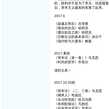
的，获利并不是为了享乐。但是随着
后，资本主义越发的发展了起来。
2017.6
《超越左和右》吉登斯
《致命的自负》哈耶克
《通往奴役之路》哈耶克
《宗教生活的基本形式》涂尔干
《现代性与大屠杀》鲍曼
2017.暑假
《资本论（第一卷）》马克思
《时尚的哲学》齐美尔
读的太差！
2017.10.20前
《资本论》（二、三卷）马克思
《继承人》布迪厄
《合法性危机》哈贝马斯
《有闲阶级论》凡勃伦
《叔本华与尼采》齐美尔