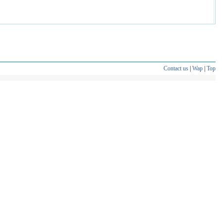
Contact us
|
Wap
|
Top