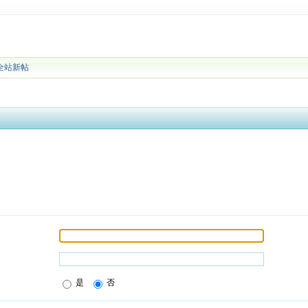
全站新帖
是
否