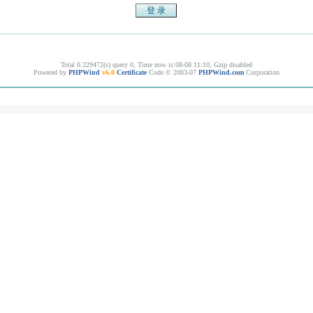
Total 0.229472(s) query 0, Time now is:08-08 11:10, Gzip disabled
Powered by
PHPWind
v6.0
Certificate
Code © 2003-07
PHPWind.com
Corporation