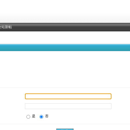
全站新帖
是
否