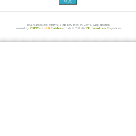
Total 0.196902(s) query 0, Time now is:08-07 23:48, Gzip disabled
Powered by
PHPWind
v6.0
Certificate
Code © 2003-07
PHPWind.com
Corporation