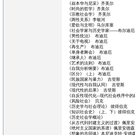
《叔本华与尼采》齐美尔
《时尚的哲学》齐美尔
《宗教社会学》 齐美尔
《两性关系》李银河
《爱欲与文明》马尔库塞
《社会学家与历史学家——布尔迪厄
《男性统治》 布迪厄
《关于电视》 布迪厄
《再生产》 布迪厄
《单身者舞会》 布迪厄
《继承人》布迪厄
《艺术的法则》 布迪厄
《自我分析纲要》布迪厄
《区分》（上） 布迪厄
《民族国家与暴力》 吉登斯
《现代性与自我认同》 吉登斯
《现代性的后果》 吉登斯
《自反性现代化--现代社会秩序中的
《风险社会》 贝克
《历史学与社会理论》 彼得伯克
《知识社会史》（上、下）彼得伯克
《历史社会学概论》
《从古代到封建主义的过渡》佩里安
《绝对主义国家的系谱》佩里安德森
《想象的共同体》本尼迪克特·安德