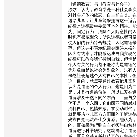
《道德教育》与《教育与社会学》
涂尔干认为，教育学是一种社会事实
对社会群体的依恋、自主和自觉。在
递给儿童，让儿童能够拥有这种适合
纪律是道德最重要最基本的精神。能
为、固定行为、消除个人随意性的因
时也有权威观念，所以道德或者习俗
使人们的行为符合规范，因此道德最
范。但这并不表示纪律会阻碍人格的
因为有约束，才能够达成自我实现的
纪律可以教会我们控制自我，但也是
个人有关的行为都不能称为是道德的
为对象而是以社会为对象的。只有人
虽然社会超越个人有自己的本性，但
这一目的，就需要通过教育把儿童和
认为是道德的个人行为。这是因为二
是，才具有道德价值，所以仁爱在道
道德涉及全然不同的东西——善与义
仍不是一个东西，它们因不同情感对
消耗自己、热情奔放。在变动时代，
就是要培养儿童方方面面的了解道德
光靠自觉无法产生义务感。他认为，
的。而如果为得到自主必须与自然相
道德进行科学研究，这就确定了道德
威，而只会越来越打破宗教对道德垄