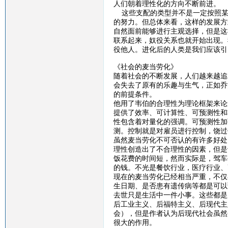
人们朝着理性化的方向不断前进。
这些支配的类型并不是一定按照某
的努力。但总体来看，这样的发展方
自然面前能够进行主观选择，但是这
联系起来，奴役关系也就开始出现。
役他人。进化后的人类是我们应该引
《社会的麦当劳化》
随着社会的不断发展，人们越来越追
会失去了原有的乐趣与生气，正如乔
的前提条件。
他用了韦伯的合理性为理论框架来论
提供了效率、可计算性、可预测性和
性包含着对量化的强调。可预测性加
测。控制就是对雇员进行控制，饶过
虽然麦当劳化不可否认的有许多好处
理性创造出了不合理性的因素，但是
饭花费的时间短，然而实际是，驾车
的钱。不光是餐饮行业，医疗行业、
现在的麦当劳化已经相当严重，不仅
生日期、是否患有遗传病等都是可以
去世只是生活中一件小事。这些都是
后工业主义、后福特主义、后现代主
会），但是作者认为后现代社会虽然
很大的作用。