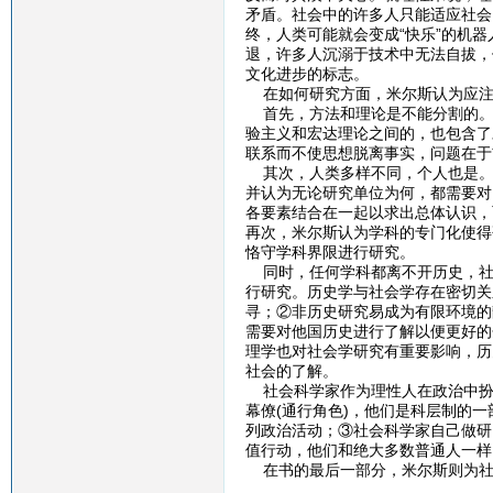
矛盾。社会中的许多人只能适应社会
终，人类可能就会变成“快乐”的机
退，许多人沉溺于技术中无法自拔，
文化进步的标志。
在如何研究方面，米尔斯认为应注
首先，方法和理论是不能分割的。
验主义和宏达理论之间的，也包含了
联系而不使思想脱离事实，问题在于
其次，人类多样不同，个人也是。
并认为无论研究单位为何，都需要对
各要素结合在一起以求出总体认识，
再次，米尔斯认为学科的专门化使得
恪守学科界限进行研究。
同时，任何学科都离不开历史，社
行研究。历史学与社会学存在密切关
寻；②非历史研究易成为有限环境的
需要对他国历史进行了解以便更好的
理学也对社会学研究有重要影响，历
社会的了解。
社会科学家作为理性人在政治中扮演
幕僚(通行角色)，他们是科层制的
列政治活动；③社会科学家自己做研
值行动，他们和绝大多数普通人一样
在书的最后一部分，米尔斯则为社