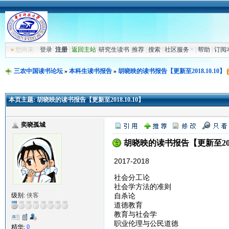
»
您尚未
登录
注册
|
返回主站
|
研究生读书
|
推荐
|
搜索
|
社区服务
|
帮助
|
订阅
三农中国读书论坛
»
本科生读书报告
»
胡晓映的读书报告【更新至2018.10.10】
本页主题:
胡晓映的读书报告【更新至2018.10.10】
奕晓孤城
胡晓映的读书报告【更新至2018.
2017-2018
社会分工论
社会学方法的准则
自杀论
级别:
侠客
道德教育
教育与社会学
职业伦理与公民道德
精华:
0