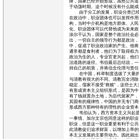
降，国家已经开始形成，虽然公共道
于动荡时期。这个时候没有什么能成
由于分工的发展，职业分类已经非
在政治中，职业团体也可以发挥作用
构，当时中介机构是地方群体。人民
化、职业团体可以代替他成为未来政
涂尔干认为，国家是整个政治社会必
出，一切自主的领导行为都是政治，
中，促成了职业政治家的产生。他将
通常都是食利者，他们为了取得权力
政治为生的人，专业官吏兴起，他们
治道路的途径。韦伯最后总结说，一
持自己的初衷，并将信念伦理与责任
在中国，科举制度选拔了大量的人才
与清教有很大的不同。清教完全消除
稳定，儒家不接受“救赎”，这些士
有形成资本主义组织形式，是因为中
有了钱就置办土地，为后代留家产，
其固有的规律性，中国的并无专门商
形成西方那种特有的理性的企业资本
韦伯认为，西方资本主义兴起是因
一事情。加尔文宗也同意这样的职业
职业，但是这一职业要更有利于公共
此清教徒们追求财富，以增加上帝的
本主义发展的主要劳动力。因此就出