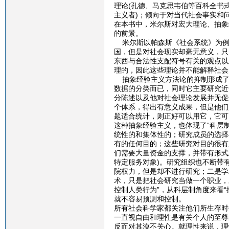
理论(孔德、马克思韦伯等百科全书式
主义者)；倾向于对当代社会事实和问
在本书中，米尔斯对宏大理论、抽象
的前景。
米尔斯以帕森斯《社会系统》为例
国，但是对社会现实却毫无意义，只
东西与合法性支配符号有关的观点以
理的，因此这些理论并不能解释社会
抽象经验主义方法论的抑制形成了
数据的分类而已，同时它主要研究近
分陈述以及他对社会理论发展并无促
个体系，得出有意义成果，但是他们
题适合统计，则正好可以用它，它可
这种抽象经验主义，也体现了“科层
统性的和集体性的；研究成员的选择
有的任何目的；这些研究对目的很有
们需要大量资金的支撑，并带有形式
特定服务对象)。研究组织也不断带
院权力，但是却不进行研究；二是学
术，只是把社会研究当做一个职业，
控制人类行为”，从科层制角度来看“
就不容易预测和控制。
所有社会科学家都关注他们所生存时
一直视自由和理性是有关个人的至尊
反而对其漠不关心。就理性来说，理