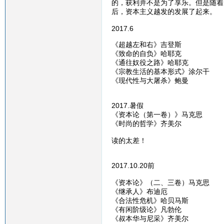
的，获利并不是为了享乐。但是随着
后，资本主义越发的发展了起来。
2017.6
《超越左和右》吉登斯
《致命的自负》哈耶克
《通往奴役之路》哈耶克
《宗教生活的基本形式》涂尔干
《现代性与大屠杀》鲍曼
2017.暑假
《资本论（第一卷）》马克思
《时尚的哲学》齐美尔
读的太差！
2017.10.20前
《资本论》（二、三卷）马克思
《继承人》布迪厄
《合法性危机》哈贝马斯
《有闲阶级论》凡勃伦
《叔本华与尼采》齐美尔