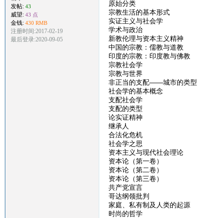
原始分类
发帖:
43
宗教生活的基本形式
威望:
43 点
实证主义与社会学
金钱:
430 RMB
学术与政治
注册时间:2017-02-19
新教伦理与资本主义精神
最后登录:2020-09-05
中国的宗教：儒教与道教
印度的宗教：印度教与佛教
宗教社会学
宗教与世界
非正当的支配——城市的类型
社会学的基本概念
支配社会学
支配的类型
论实证精神
继承人
合法化危机
社会学之思
资本主义与现代社会理论
资本论（第一卷）
资本论（第二卷）
资本论（第三卷）
共产党宣言
哥达纲领批判
家庭、私有制及人类的起源
时尚的哲学