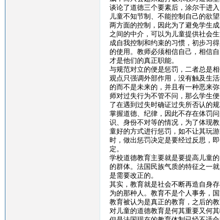
谈论了道德三个要素后，涂尔干进入
儿童不知节制、不能控制自己的欲望
两方面的控制，因此为了避免学生成
之间的中介，可以为儿童提供社会生
成自我控制和约束的习惯，初步习得
的使用。教师必须相信自己，相信自
才是他们的真正职能。
与规范对立的便是惩罚，二者总是相
观点只强调外部作用，没有触及生活
的而不是未来的，并且有一种恶来弥
师对过失行为不管不问，那么学生便
了在遇到过失时确证过失所否认的规
掌握道德、纪律，因此不存在体罚问
识、身份不对等的情况，为了体现教
童好的方式进行惩罚，如不让其玩游
时，做出惩罚决定是要经过反思，即
定。
学校道德教育主要就是要提高儿童的
的群体。法国民族气质的特征之一就
是需要改正的。
其实，教育就是社会不断再造自身存
为的那种人。教育不是个人事务，国
教育被认为是真正的教育，之后的教
对儿童的道德教育是何其重要又何其
但是法国现在的教育体制已经不适合