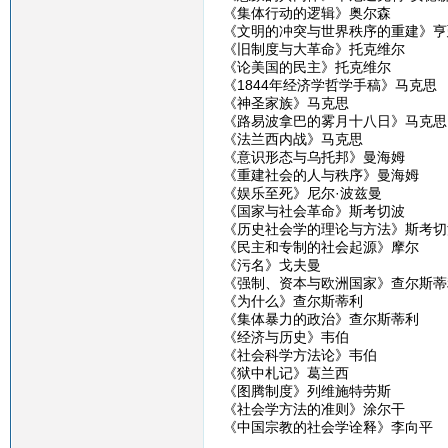
《集体行动的逻辑》奥尔森
《文明的冲突与世界秩序的重建》亨
《旧制度与大革命》托克维尔
《论美国的民主》托克维尔
《1844年经济学哲学手稿》马克思
《神圣家族》马克思
《路易波拿巴的雾月十八日》马克思
《法兰西内战》马克思
《意识形态与乌托邦》曼海姆
《重建社会的人与秩序》曼海姆
《娱乐至死》尼尔·波兹曼
《国家与社会革命》斯考切波
《历史社会学的理论与方法》斯考切
《民主和专制的社会起源》摩尔
《污名》戈夫曼
《强制、资本与欧洲国家》查尔斯蒂
《为什么》查尔斯蒂利
《集体暴力的政治》查尔斯蒂利
《经济与历史》韦伯
《社会科学方法论》韦伯
《狱中札记》葛兰西
《图腾制度》列维施特劳斯
《社会学方法的准则》涂尔干
《中国宗教的社会学诠释》李向平