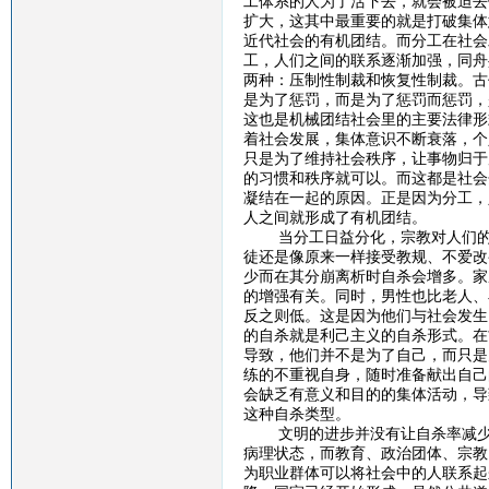
工体系的人为了活下去，就会被迫去
扩大，这其中最重要的就是打破集体
近代社会的有机团结。而分工在社会
工，人们之间的联系逐渐加强，同舟
两种：压制性制裁和恢复性制裁。古
是为了惩罚，而是为了惩罚而惩罚，
这也是机械团结社会里的主要法律形
着社会发展，集体意识不断衰落，个
只是为了维持社会秩序，让事物归于
的习惯和秩序就可以。而这都是社会
凝结在一起的原因。正是因为分工，
人之间就形成了有机团结。
当分工日益分化，宗教对人们的整
徒还是像原来一样接受教规、不爱改
少而在其分崩离析时自杀会增多。家
的增强有关。同时，男性也比老人、
反之则低。这是因为他们与社会发生
的自杀就是利己主义的自杀形式。在
导致，他们并不是为了自己，而只是
练的不重视自身，随时准备献出自己
会缺乏有意义和目的的集体活动，导
这种自杀类型。
文明的进步并没有让自杀率减少，
病理状态，而教育、政治团体、宗教
为职业群体可以将社会中的人联系起