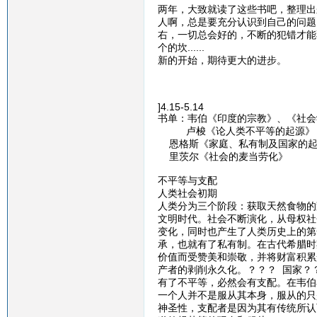
两年，大致就读了这些书吧，整理出
人啊，总是要充分认识到自己的问题
右，一切总会好的，不断的犯错才能
个的坎......
新的开始，期待更大的进步。
]4.15-5.14
书单：韦伯《印度的宗教》、《社会
卢梭《论人类不平等的起源》
恩格斯《家庭、私有制及国家的起
里茨尔《社会的麦当劳化》
不平等与支配
人类社会初期
人类分为三个阶段：获取天然食物的
文明时代。社会不断演化，从母权社
变化，同时也产生了人类历史上的第
承，也就有了私有制。在古代希腊时
价值而受赞美和崇敬，并将财富积累
产者的剥削永久化。？？？ 国家？
有了不平等，必然会有支配。在韦伯
一个人并不是服从其本身，服从的只
神圣性，支配者是因为其有传统所认