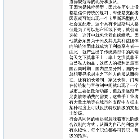
道德规范等的现身和服从。
正因为是纯粹类型，因此在历史上没
都是信仰传统的规习，即使是支配者
因素就可能出现一个卡里斯玛型的人
社会支配者。这个具有卡里斯玛人格
但是为了可以把它延续下去，就创造
选拔，这其中就包含着血缘继承。因
他就必须要为子民及其尤其利益团体
内的统治团体就成为了利益享有者—
由此，就产生出了传统类型中的高端
普天之下莫非王土，率土之滨莫非王
自己私人物品，这些人的权利是最高
国西周时期，国内层层分封，国内子
总想要寻求封主之下的人的服从而抑
征。还有如长老制、家父长制、门阀
在传统制与官僚制中间就出现了一个
城市主要是政治功能，但后来逐渐产
足贵族等消费的需要，这些手工业者
有大量土地等在城市的支配中占据主
某种程度上可以反抗特权阶级的支配
士阶级。
行会共同体的崛起就意味着市民阶级
合议制的方式，从而为自己的利益发
有永续性，每个职位都各司其职，每
级的指挥。