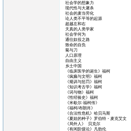
社会学的想象力
现代性与大屠杀
社会的麦当劳化
论人类不平等的起源
超越左和右
天真的人类学家
社会学何为
通往奴役之路
致命的自负
菊与刀
人口原理
自由主义
乡土中国
《临床医学的诞生》福柯
《疯癫与文明》福柯
《规训与惩罚》福柯
《知识考古学》福柯
《词与物》福柯
《性经验史》福柯
《米歇尔·福柯传》
《福柯/布朗肖》
《合法性危机》哈贝马斯
《夏娃的种子》罗伯特・麦克艾文
《局外人》 贝克尔
《有闲阶级论》凡勃伦