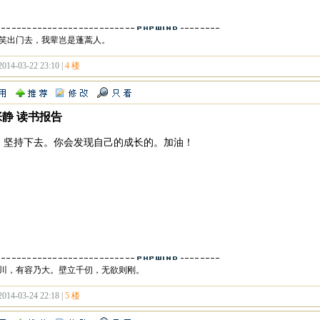
笑出门去，我辈岂是蓬蒿人。
2014-03-22 23:10 |
4 楼
张静 读书报告
，坚持下去。你会发现自己的成长的。加油！
川，有容乃大。壁立千仞，无欲则刚。
2014-03-24 22:18 |
5 楼