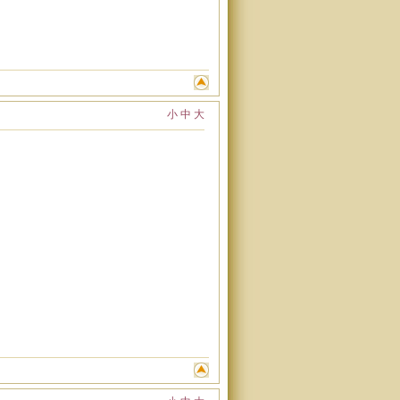
小
中
大