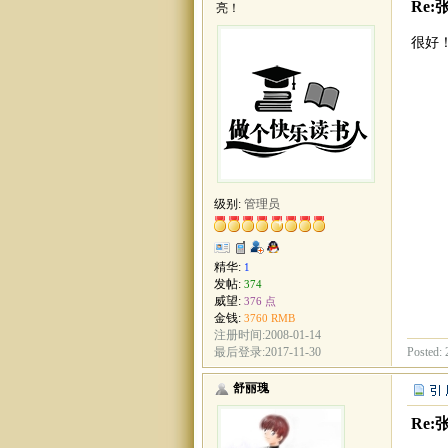
Re:
亮！
很好
级别:
管理员
精华:
1
发帖:
374
威望:
376 点
金钱:
3760 RMB
注册时间:2008-01-14
Posted: 
最后登录:2017-11-30
舒丽瑰
Re: