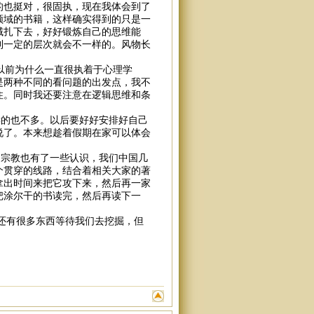
的也挺对，很固执，现在我体会到了
领域的书籍，这样确实得到的只是一
域扎下去，好好锻炼自己的思维能
到一定的层次就会不一样的。风物长
以前为什么一直很执着于心理学
是两种不同的看问题的出发点，我不
住。同时我还要注意在逻辑思维和条
的也不多。以后要好好安排好自己
说了。本来想趁着假期在家可以体会
宗教也有了一些认识，我们中国几
个贯穿的线路，结合着相关大家的著
拿出时间来把它攻下来，然后再一家
把涂尔干的书读完，然后再读下一
有很多东西等待我们去挖掘，但