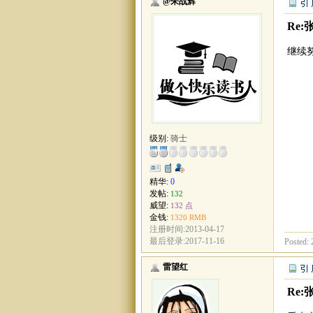
@朱战辉
Re:
继续
级别:
骑士
精华:
0
发帖:
132
威望:
132 点
金钱:
1320 RMB
注册时间:2013-04-17
最后登录:2017-11-16
Posted: 
雷望红
Re: