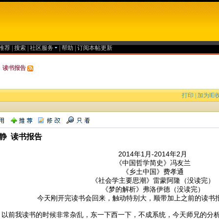
推荐
|
搜索
|
社区服务
|
帮助
|
订阅本帖更新
 读书报告
打印
|
加为IE
静 读书报告
2014年1月-2014年2月
《中国哲学简史》冯友兰
《乡土中国》费孝通
《社会学主要思潮》雷蒙阿隆（没读完）
《梦的解析》弗洛伊德（没读完）
今天刚开完读书会回来，触动特别大，顺带加上之前的读书
我读书的时候非常杂乱，东一下西一下，不成系统，今天师兄的分析