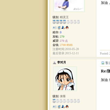
加油
级别:
精灵王
精华:
0
发帖:
270
威望:
270 点
金钱:
2700 RMB
注册时间:2010-05-28
最后登录:2015-12-11
Posted: 
李对月
Re:
加油
级别:
侠客