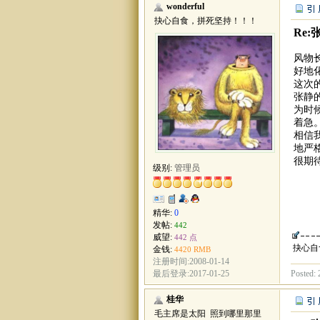
wonderful
抉心自食，拼死坚持！！！
Re:
风物
好地
这次
张静
为时
着急
相信
地严
很期
级别:
管理员
精华:
0
发帖:
442
威望:
442 点
抉心自
金钱:
4420 RMB
注册时间:2008-01-14
Posted: 
最后登录:2017-01-25
桂华
毛主席是太阳 照到哪里那里