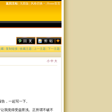
返回主站
|
无图版
|
风格切换
|
Home首页
收藏
|
复制链接
|
收藏主题
|
上一主题
|
下一主题
小
中
大
报告，一起写一下。
让我觉得受益匪浅。正所谓不破不