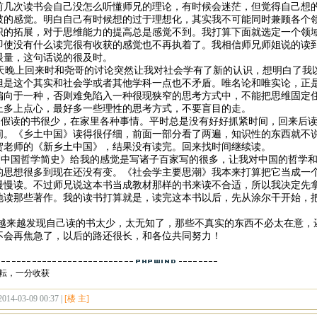
前几次读书会自己没怎么听懂师兄的理论，有时候会迷茫，但觉得自己想
破的感觉。明白自己有时候想的过于理想化，其实我不可能同时兼顾各个
识的拓展，对于思维能力的提高总是感觉不到。我打算下面就选定一个领
即使没有什么读完很有收获的感觉也不再执着了。我相信师兄师姐说的读
眼量，这句话说的很及时。
晚上回来时和尧哥的讨论突然让我对社会学有了新的认识，想明白了我
但是这个其实和社会学或者其他学科一点也不矛盾。唯名论和唯实论，正
偏向于一种，否则难免陷入一种很现狭窄的思考方式中，不能把思维固定
上多上点心，最好多一些理性的思考方式，不要盲目的走。
读的书很少，在家里各种事情。平时总是没有好好抓紧时间，回来后读
间。《乡土中国》读得很仔细，前面一部分看了两遍，知识性的东西就不
贺老师的《新乡土中国》，结果没有读完。回来找时间继续读。
国哲学简史》给我的感觉是写诸子百家写的很多，让我对中国的哲学和
的思想很多到现在还没有变。《社会学主要思潮》我本来打算把它当成一
慢慢读。不过师兄说这本书当成教材那样的书来读不合适，所以我决定先
地读那些著作。我的读书打算就是，读完这本书以后，先从涂尔干开始，
越发现自己读的书太少，太无知了，那些不真实的东西不必太在意，还
不会再焦急了，以后的路还很长，和各位共同努力！
耘，一分收获
2014-03-09 00:37 |
[楼 主]