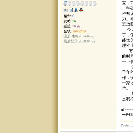
立，
一种
种知
精华:
0
力。
发帖:
26
宜放
威望:
26 点
今天
金钱:
260 RMB
了，
注册时间:2014-02-23
能太
最后登录:2018-04-22
理性
寒假
的时
一下
《中
千年
作，
一家
位。
越来
是我
一分耕
Posted: 