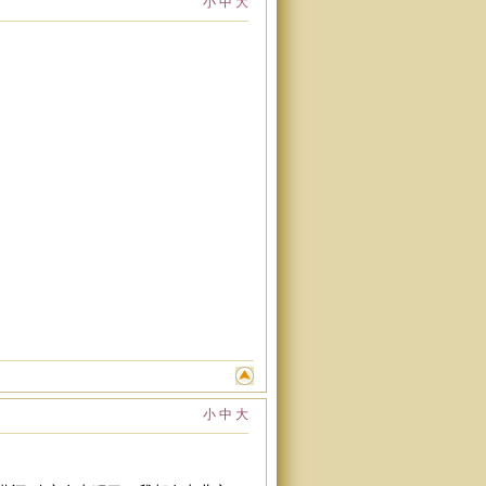
小
中
大
小
中
大