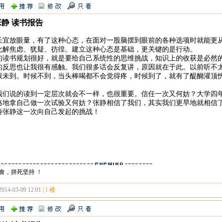
张静 读书报告
长宜放眼量，有了这种心态，在面对一股脑摆到眼前的各种选项时就能更
化解焦虑、犹疑、彷徨。建立这种心态是基础，更关键的是行动。
的读书规划很好，就是要给自己系统性的思维挑战，知识上的收获是必然
的反思也让我很有感触。我们很多话会反复讲，原因就在于此。以前听不
候未到。时候不到，当头棒喝都不会觉得疼，时候到了，就有了醍醐灌顶
。
我们说的读到一定层次就会不一样，也很重要。信任一次又何妨？大学四
格地拿自己做一次试验又何妨？张静相信了我们，其实我们更早地就相信
待张静这一次向自己发起的挑战！
食，拼死坚持 ！
2014-03-09 12:01 |
1 楼