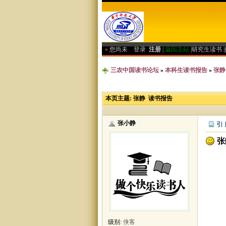
»
您尚未
登录
注册
|
返回主站
|
研究生读书
|
三农中国读书论坛
»
本科生读书报告
»
张静
本页主题:
张静 读书报告
张小静
张
以前
级别:
侠客