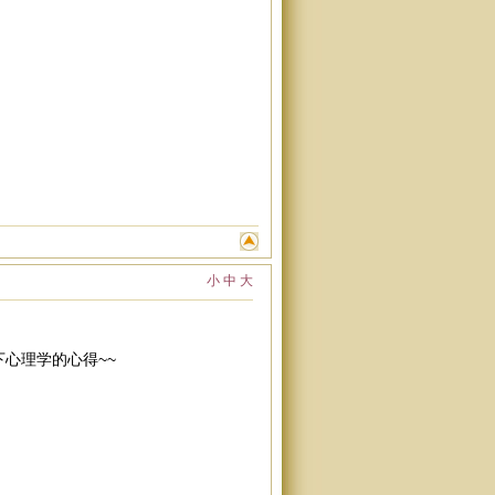
小
中
大
心理学的心得~~