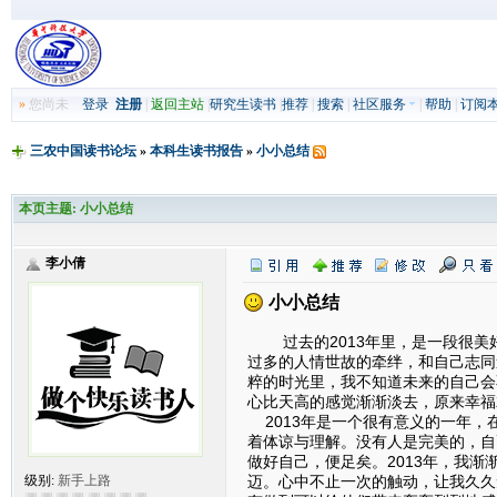
»
您尚未
登录
注册
|
返回主站
|
研究生读书
|
推荐
|
搜索
|
社区服务
|
帮助
|
订阅
三农中国读书论坛
»
本科生读书报告
»
小小总结
本页主题:
小小总结
李小倩
小小总结
过去的2013年里，是一段很美
过多的人情世故的牵绊，和自己志同
粹的时光里，我不知道未来的自己会
心比天高的感觉渐渐淡去，原来幸福
2013年是一个很有意义的一年，
着体谅与理解。没有人是完美的，自
做好自己，便足矣。2013年，我
迈。心中不止一次的触动，让我久久
级别:
新手上路