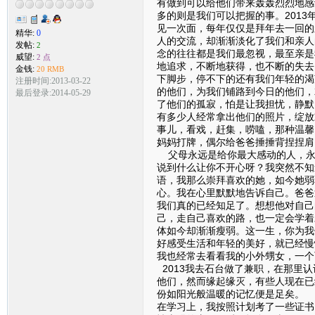
有做到可以给他们带来轰轰烈烈地感
多的则是我们可以把握的事。201
见一次面，每年仅仅是拜年去一回的
精华:
0
人的交流，却渐渐淡化了我们和亲人
发帖:
2
念的往往都是我们最忽视，最至亲是
威望:
2 点
地追求，不断地获得，也不断的失去
金钱:
20 RMB
下脚步，停不下的还有我们年轻的渴
注册时间:2013-03-22
的他们，为我们铺路到今日的他们，
最后登录:2014-05-29
了他们的孤寂，怕是让我担忧，静默
有多少人经常拿出他们的照片，绽放
事儿，看戏，赶集，唠嗑，那种温馨
妈妈打牌，偶尔给爸爸捶捶背捏捏肩
父母永远是给你最大感动的人，永
说到什么让你不开心呀？我突然不知
语，我那么崇拜喜欢的她，如今她弱
心。我在心里默默地告诉自己。爸爸
我们真的已经知足了。想想他对自己
己，走自己喜欢的路，也一定会学着
体如今却渐渐瘦弱。这一生，你为我
好感受生活和年轻的美好，就已经慢
我也经常去看看我的小外甥女，一个
2013我去石台做了兼职，在那里
他们，然而缘起缘灭，有些人现在已
份如阳光般温暖的记忆便是足矣。
在学习上，我按照计划考了一些证书