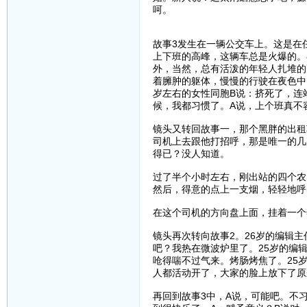
呵。
故事3发生在一辆公交车上。这是在
上下班的高峰，这辆车总是火爆的。
外，当然，总有活泼的年轻人扎堆的
着臃肿的躯体，慢慢的行驶在夜色中
岁左右的女性同胞B说：挤死了，连
候，我都习惯了。A说，上个班真不
镜头又转回故事一，那个黑胖的出租
司机上去跟他打招呼，那是唯一的几
得已？没人知道。
过了半个小时左右，刚出站的四个农
然后，得意的点上一支烟，轻轻地呼
在这个司机的方向盘上面，挂着一个
镜头再次转向故事2。26岁的编辑
吧？我热在微波炉里了。25岁的编
呛得喘不过气来。烤肠烤焦了。25
人都活动开了，大家的脸上放下了原
再回到故事3中，A说，可能吧。不