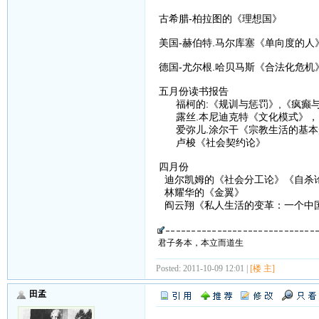
古希腊-柏拉图的《理想国》
美国-赫伯特.马尔库塞《单向度的
德国-尤尔根.哈贝马斯《合法化危
五月份读书报告
福柯的:《规训与惩罚》,《疯癫
露丝.本尼迪克特《文化模式》，
爱弥儿.涂尔干《宗教生活的基本
卢梭《社会契约论》
四月份
迪尔凯姆的《社会分工论》《自杀
林耀华的《金翼》
阎云翔《私人生活的变革：一个中
君子务本，本立而道生
Posted: 2011-10-09 12:01 |
[楼 主]
田孟