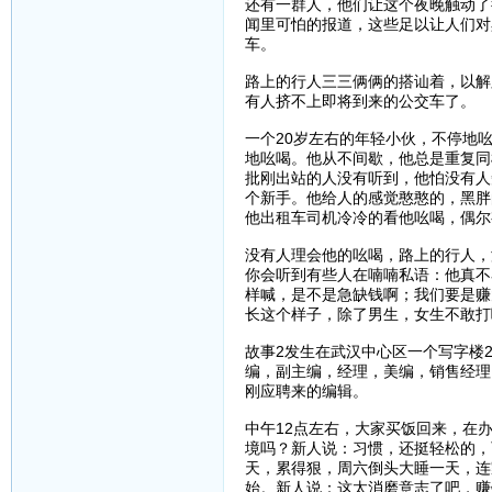
还有一群人，他们让这个夜晚触动了
闻里可怕的报道，这些足以让人们对
车。
路上的行人三三俩俩的搭讪着，以解
有人挤不上即将到来的公交车了。
一个20岁左右的年轻小伙，不停地吆喝
地吆喝。他从不间歇，他总是重复同
批刚出站的人没有听到，他怕没有人
个新手。他给人的感觉憨憨的，黑胖
他出租车司机冷冷的看他吆喝，偶尔
没有人理会他的吆喝，路上的行人，
你会听到有些人在喃喃私语：他真不
样喊，是不是急缺钱啊；我们要是赚
长这个样子，除了男生，女生不敢打啊
故事2发生在武汉中心区一个写字楼
编，副主编，经理，美编，销售经理
刚应聘来的编辑。
中午12点左右，大家买饭回来，在
境吗？新人说：习惯，还挺轻松的，
天，累得狠，周六倒头大睡一天，连
始。新人说：这太消磨意志了吧，赚