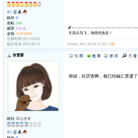
精华:
0
发帖:
216
威望:
216 点
天高任鸟飞，海阔凭鱼跃！
金钱:
2160 RMB
注册时间:2011-04-02
最后登录:2013-09-13
Posted: 2011-10-09 12:30 |
3 楼
张雪霖
师姐，好厉害啊，都已经融汇贯通了
级别:
风云使者
精华:
0