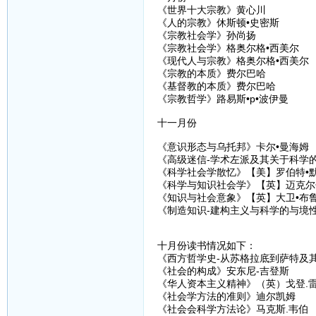
《世界十大宗教》黄心川
《人的宗教》休斯顿•史密斯
《宗教社会学》孙尚扬
《宗教社会学》格奥尔格•西美尔
《现代人与宗教》格奥尔格•西美尔
《宗教的本质》费尔巴哈
《基督教的本质》费尔巴哈
《宗教哲学》路易斯•p•波伊曼
十一月份
《意识形态与乌托邦》卡尔•曼海姆
《高级迷信-学术左派及其关于科学的
《科学社会学散忆》【美】罗伯特•
《科学与知识社会学》【英】迈克尔
《知识与社会意象》【英】大卫•布
《制造知识-建构主义与科学的与境性
十月份读书情况如下：
《西方哲学史-从苏格拉底到萨特及其后
《社会的构成》安东尼-吉登斯
《华人资本主义精神》（英）戈登.
《社会学方法的准则》迪尔凯姆
《社会会科学方法论》马克斯.韦伯