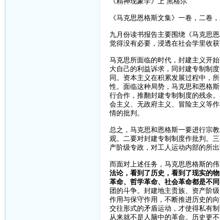
《精神现象学》上 黑格尔
《马克思恩格斯文集》一卷，二卷，
九月份读书报告主要围绕《马克思恩
觉得没有必要，浸透在社会学里收获
马克思所面临的时代，封建主义开始
大自己的利益诉求，同封建专制制度
同。资本主义在积累发展过程中，所
性。面临这种局势，马克思和恩格斯
行合作，推翻封建专制制度的残余。
会主义、无政府主义、冒险主义等作
情的批判。
总之，马克思和恩格斯一要进行宗教
观。二要对封建专制制度作批判。三
产阶级专政，对工人运动内部的所出
而面对上述任务，马克思恩格斯的伟
法论，看到了历史，看到了现实的物
革命、哲学革命、社会革命都是不同
团的斗争。封建地主贵族、资产阶级
作用与保守作用，不断推进历史的向
交往形式的矛盾运动，才使得私有制
从来就不是人脑中的革命。历史更不