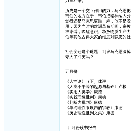
力量斗争。
历史是一个交互作用的力，马克思把
韦伯的地方在于，韦伯把精神纳入分
觉得还是马克思更胜一筹，他不是没
用，因为当时的欧洲革命期间，宗教
神束缚，唤醒意识。释放物质生产力
伯等其他古典大家的维度对静态的社
社会变迁是个谜题，到底马克思漏掉
夸大了冲突吗？
五月份
《人性论》（下）休谟
《人类不平等的起源与基础》卢梭
《实用人类学》康德
《实践理性批判》康德
《判断力批判》康德
《单纯理性限度内的宗教》康德
《历史理性批判文集》康德
四月份读书报告