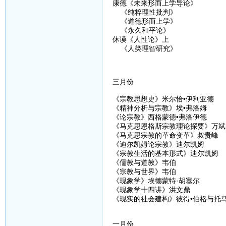
康德《未来形而上学导论》
《纯粹理性批判》
《道德形而上学》
《永久和平论》
休谟《人性论》上
《人类理智研究》
三月份
《宗教思想史》米尔恰•伊利亚德
《精神分析与宗教》埃•弗洛姆
《论宗教》西格蒙德•弗洛伊德
《马克思恩格斯宗教理论探要》万斌
《马克思宗教的革命变革》叔贵峰
《迪尔凯姆论宗教》迪尔凯姆
《宗教生活的基本形式》迪尔凯姆
《儒教与道教》韦伯
《宗教与世界》韦伯
《现象学》埃德蒙特·胡塞尔
《现象学十四讲》洪文鼎
《现实的社会建构》彼得•伯格与托马
一月份