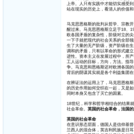
上帝。人只有实践中才能切实感受到
站在现实的历史上，看清人的价值和
马克思恩格斯的批判从哲学、宗教开
醒过来。马克思恩格斯立足于18、
欧各国矛盾的复杂性，阶级对立的尖
一下子就把现代的社会关系的全部领
生了大量的无产阶级，资产阶级在生
调和的矛盾，只有以革命的形式建立
进性。资本主义在发展过程中，所产
工人运动的目标，方向，方法。指导
争。马克思和恩格斯还对欧洲各国的
背后的阴谋其实就是各个利益集团在
在辨证法的运用上了，马克思恩格斯
的历史作用如何交织在一起，又是如
同时本身又包含了灭亡的因素。
18世纪，科学和哲学相结合的结果
社会革命。
英国的社会革命，法国的
英国的社会革命
在意识形态层面，德国人是信仰基督
兰西人的混合体，英吉利民族是日耳