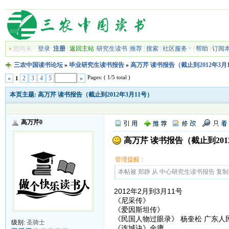
»
您尚未
登录
注册
|
返回主站
|
研究生读书
|
推荐
|
搜索
|
社区服务
|
帮助
|
订阅
三农中国读书论坛
»
毕业研究生读书报告
»
高万芹 读书报告（截止到2012年3月
Pages: ( 1/5 total )
«
2
3
4
5
»
1
本页主题:
高万芹 读书报告（截止到2012年3月11号）
高万芹0
高万芹 读书报告（截止到201
管理提醒：
本帖被 郑静 从 中心研究生读书报告 复制到本区
2012年2月到3月11号
《尼采传》
《爱因斯坦传》
《民国人物过眼录》 杨奎松 广东人
级别:
圣骑士
《连城诀》金庸