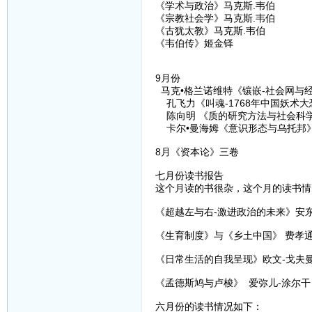
《学术与政治》马克斯.韦伯
《宗教社会学》马克斯.韦伯
《古犹太教》马克斯.韦伯
《韦伯传》姬金铎
9月份
马克•格兰诺维特《镶嵌-社会网与经
孔飞力《叫魂-1768年中国妖术大
陈向明 《质的研究方法与社会科学
卡尔•曼海姆《意识形态与乌托邦
8月《资本论》三卷
七月份读书报告
这个月读的书很杂，这个月的读书情
《超越左与右-激进政治的未来》安东
《生育制度》与《乡土中国》 费孝
《日常生活的自我呈现》欧文-戈夫
《孟德斯鸠与卢梭》 爱弥儿-涂尔干
六月份的读书情况如下：