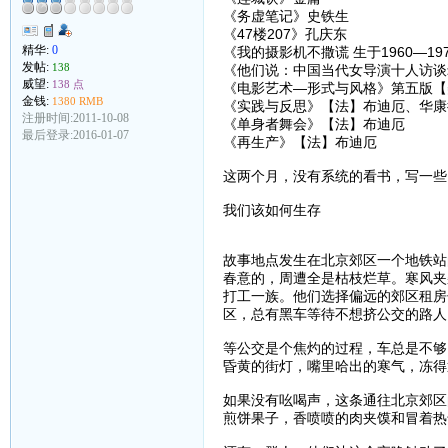
《务虚笔记》史铁生
《47楼207》孔庆东
精华:
0
《我的摄影机不撒谎 生于1960—1
发帖:
138
《他们说：中国当代女导演十人访谈
威望:
138 点
《电影艺术—形式与风格》第五版【美
金钱:
1380 RMB
《实践与反思》【法】布迪厄、华康
注册时间:2011-10-08
《单身者舞会》【法】布迪厄
最后登录:2016-01-07
《再生产》【法】布迪厄
这两个月，没有系统的看书，写一些
我们该如何生存
故事地点发生在北京郊区一个地铁站
春意的，周遭全是枯枝烂草。寒风夹
打工一族。他们选择偏远的郊区租房
区，总有黑车等待不想挤公交的路人
等公交是个焦灼的过程，车总是不够
昏黄的街灯，嘴里哈出的寒气，冻得
如果没有吆喝声，这条通往北京郊区
煎饼果子，香喷喷的肉夹馍和冒着热