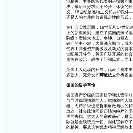
业精神。罗曼民族代表的是抽象的唯
决，最后只好求助于经验，休谟的怀
义。18世纪是唯物主义和共和政体
还是人的本质的普遍规定性的形式，
在社会实践层面，16世纪和17世
上的新教原则，建立了英国的殖民地
阶级：贵族大地主、乡绅、自耕农。
破产的中小农，大量涌入城市，成为
代表工商业资产阶级以及新兴的资本
世纪展开斗争，英国广泛开展的社会
贵族在政治上战争了门阀氏族，而工
英国工人运动的开展，代表了资本主
多强大。充分发挥
辩证法
去分析各国
德国的哲学革命
德国资产阶级的国家哲学和法哲学对
与当时德国抽象的人，把抽象的人降
器，无产阶级也把哲学当做自己的精
放这一社会政治问题归结为纯粹的宗
里面去找。犹太人的宗教基础，是实
际就是金钱统治一切。因此它剥夺了
的精神。要从这种犹太精神里解放出