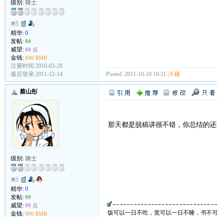
级别:
骑士
精华:
0
发帖:
84
威望:
84 点
金钱:
840 RMB
注册时间:2010-03-28
最后登录:2011-12-14
Posted: 2011-10-10 10:31 |
8 楼
蔡山彤
那天都是脱稿讲很不错，你总结的还
级别:
骑士
精华:
0
发帖:
99
威望:
99 点
饭可以一日不吃，觉可以一日不睡，书不
金钱:
990 RMB