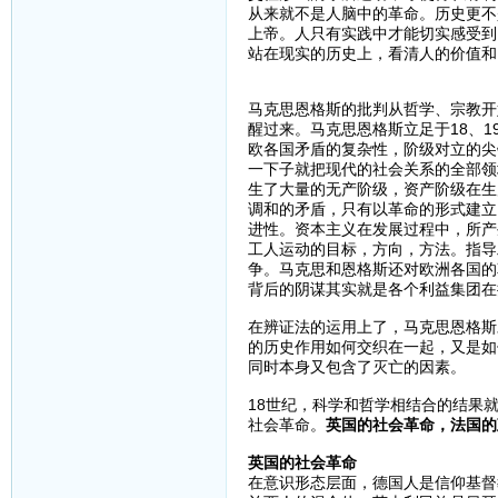
从来就不是人脑中的革命。历史更不
上帝。人只有实践中才能切实感受到
站在现实的历史上，看清人的价值和
马克思恩格斯的批判从哲学、宗教开
醒过来。马克思恩格斯立足于18、
欧各国矛盾的复杂性，阶级对立的尖
一下子就把现代的社会关系的全部领
生了大量的无产阶级，资产阶级在生
调和的矛盾，只有以革命的形式建立
进性。资本主义在发展过程中，所产
工人运动的目标，方向，方法。指导
争。马克思和恩格斯还对欧洲各国的
背后的阴谋其实就是各个利益集团在
在辨证法的运用上了，马克思恩格斯
的历史作用如何交织在一起，又是如
同时本身又包含了灭亡的因素。
18世纪，科学和哲学相结合的结果
社会革命。
英国的社会革命，法国的
英国的社会革命
在意识形态层面，德国人是信仰基督