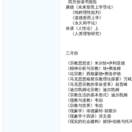
四月份读书报告
康德《未来形而上学导论》
《纯粹理性批判》
《道德形而上学》
《永久和平论》
休谟《人性论》上
《人类理智研究》
三月份
《宗教思想史》米尔恰•伊利亚德
《精神分析与宗教》埃•弗洛姆
《论宗教》西格蒙德•弗洛伊德
《马克思恩格斯宗教理论探要》万斌
《马克思宗教的革命变革》叔贵峰
《迪尔凯姆论宗教》迪尔凯姆
《宗教生活的基本形式》迪尔凯姆
《儒教与道教》韦伯
《宗教与世界》韦伯
《现象学》埃德蒙特·胡塞尔
《现象学十四讲》洪文鼎
《现实的社会建构》彼得•伯格与托马