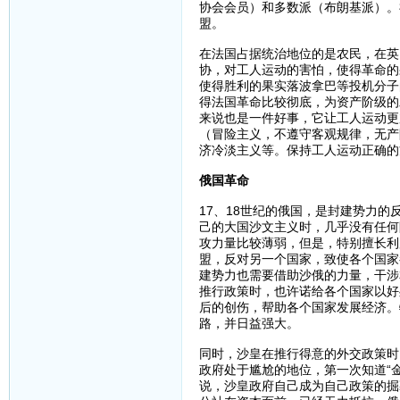
协会会员）和多数派（布朗基派）。
盟。
在法国占据统治地位的是农民，在英
协，对工人运动的害怕，使得革命的
使得胜利的果实落波拿巴等投机分子
得法国革命比较彻底，为资产阶级的
来说也是一件好事，它让工人运动更
（冒险主义，不遵守客观规律，无产
济冷淡主义等。保持工人运动正确的
俄国革命
17、18世纪的俄国，是封建势力
己的大国沙文主义时，几乎没有任何
攻力量比较薄弱，但是，特别擅长利
盟，反对另一个国家，致使各个国家
建势力也需要借助沙俄的力量，干涉
推行政策时，也许诺给各个国家以好
后的创伤，帮助各个国家发展经济。
路，并日益强大。
同时，沙皇在推行得意的外交政策时
政府处于尴尬的地位，第一次知道“
说，沙皇政府自己成为自己政策的掘