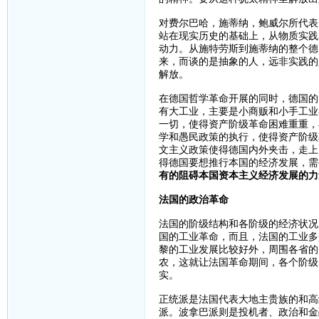
对费尔巴哈，施蒂纳，鲍威尔所代表
站在现实历史的基础上，从物质实践
动力。从施特劳斯到施蒂纳的整个德
来，而谈的是抽象的人，远非实践的
解放。
在德国哲学革命开展的同时，德国的
有大工业，主要是小商贩和小手工业
一切，使得资产阶级革命困难重重，
学和愚民政策的执行，使得资产阶级
文主义政策使得德国内外夹击，走上
得德国要想推行本国的经济发展，需
有的阻碍本国资本主义经济发展的力
法国的政治革命
法国的阶级结构和各阶级的经济状况
国的工业革命，而且，法国的工业多
黎的工业发展比较好外，周围各省的
农，这就让法国革命期间，各个阶级
实。
正统派是法国代表大地主贵族的和高
派。波拿巴派则是投机者、政治和金