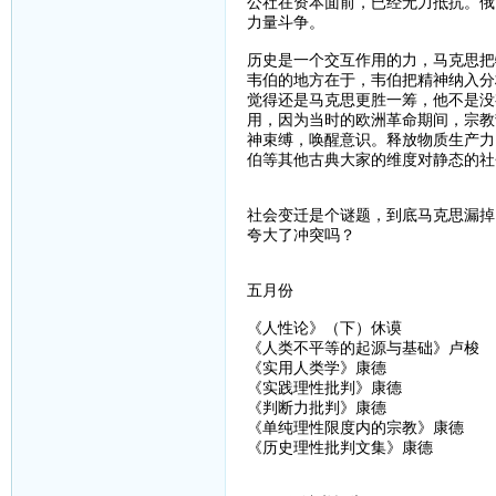
公社在资本面前，已经无力抵抗。俄
力量斗争。
历史是一个交互作用的力，马克思把
韦伯的地方在于，韦伯把精神纳入分
觉得还是马克思更胜一筹，他不是没
用，因为当时的欧洲革命期间，宗教
神束缚，唤醒意识。释放物质生产力
伯等其他古典大家的维度对静态的社
社会变迁是个谜题，到底马克思漏掉
夸大了冲突吗？
五月份
《人性论》（下）休谟
《人类不平等的起源与基础》卢梭
《实用人类学》康德
《实践理性批判》康德
《判断力批判》康德
《单纯理性限度内的宗教》康德
《历史理性批判文集》康德