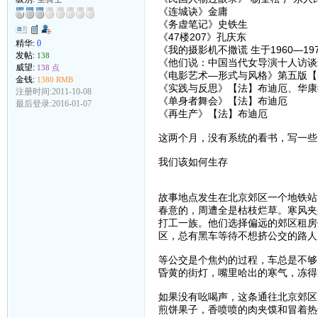
《连城诀》金庸
《务虚笔记》史铁生
《47楼207》孔庆东
精华:
0
《我的摄影机不撒谎 生于1960—1
发帖:
138
《他们说：中国当代女导演十人访谈
威望:
138 点
《电影艺术—形式与风格》第五版【美
金钱:
1380 RMB
《实践与反思》【法】布迪厄、华康
注册时间:2011-10-08
《单身者舞会》【法】布迪厄
最后登录:2016-01-07
《再生产》【法】布迪厄
这两个月，没有系统的看书，写一些
我们该如何生存
故事地点发生在北京郊区一个地铁站
春意的，周遭全是枯枝烂草。寒风夹
打工一族。他们选择偏远的郊区租房
区，总有黑车等待不想挤公交的路人
等公交是个焦灼的过程，车总是不够
昏黄的街灯，嘴里哈出的寒气，冻得
如果没有吆喝声，这条通往北京郊区
煎饼果子，香喷喷的肉夹馍和冒着热