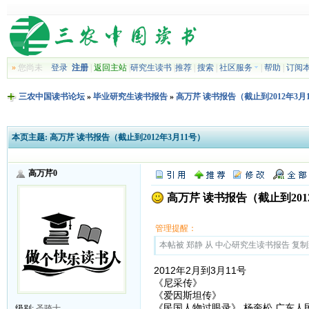
»
您尚未
登录
注册
|
返回主站
|
研究生读书
|
推荐
|
搜索
|
社区服务
|
帮助
|
订阅
三农中国读书论坛
»
毕业研究生读书报告
»
高万芹 读书报告（截止到2012年3月
本页主题:
高万芹 读书报告（截止到2012年3月11号）
高万芹0
高万芹 读书报告（截止到201
管理提醒：
本帖被 郑静 从 中心研究生读书报告 复制到本区
2012年2月到3月11号
《尼采传》
《爱因斯坦传》
《民国人物过眼录》 杨奎松 广东人
级别:
圣骑士