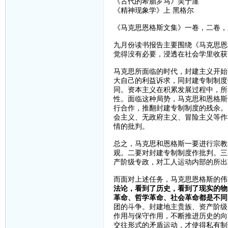
《古代的希腊罗马》吴于廑
《精神现象学》上 黑格尔
《马克思恩格斯文集》一卷，二卷，
九月份读书报告主要围绕《马克思恩
觉得没有必要，浸透在社会学里收获
马克思所面临的时代，封建主义开始
大自己的利益诉求，同封建专制制度
同。资本主义在积累发展过程中，所
性。面临这种局势，马克思和恩格斯
行合作，推翻封建专制制度的残余。
会主义、无政府主义、冒险主义等作
情的批判。
总之，马克思和恩格斯一要进行宗教
观。二要对封建专制制度作批判。三
产阶级专政，对工人运动内部的所出
而面对上述任务，马克思恩格斯的伟
法论，看到了历史，看到了现实的物
革命、哲学革命、社会革命都是不同
团的斗争。封建地主贵族、资产阶级
作用与保守作用，不断推进历史的向
交往形式的矛盾运动，才使得私有制