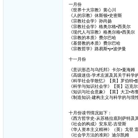
一月份
《世界十大宗教》黄心川
《人的宗教》休斯顿•史密斯
《宗教社会学》孙尚扬
《宗教社会学》格奥尔格•西美尔
《现代人与宗教》格奥尔格•西美尔
《宗教的本质》费尔巴哈
《基督教的本质》费尔巴哈
《宗教哲学》路易斯•p•波伊曼
十一月份
《意识形态与乌托邦》卡尔•曼海姆
《高级迷信-学术左派及其关于科学的
《科学社会学散忆》【美】罗伯特•
《科学与知识社会学》【英】迈克尔
《知识与社会意象》【英】大卫•布
《制造知识-建构主义与科学的与境性
十月份读书情况如下：
《西方哲学史-从苏格拉底到萨特及其后
《社会的构成》安东尼-吉登斯
《华人资本主义精神》（英）戈登.
《社会学方法的准则》迪尔凯姆