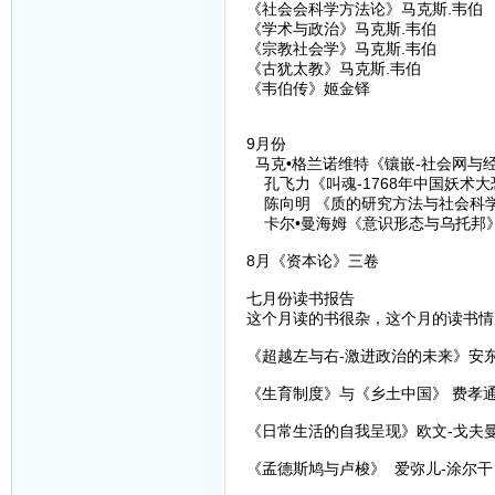
《社会会科学方法论》马克斯.韦伯
《学术与政治》马克斯.韦伯
《宗教社会学》马克斯.韦伯
《古犹太教》马克斯.韦伯
《韦伯传》姬金铎
9月份
马克•格兰诺维特《镶嵌-社会网与经
孔飞力《叫魂-1768年中国妖术大
陈向明 《质的研究方法与社会科学
卡尔•曼海姆《意识形态与乌托邦
8月《资本论》三卷
七月份读书报告
这个月读的书很杂，这个月的读书情
《超越左与右-激进政治的未来》安东
《生育制度》与《乡土中国》 费孝
《日常生活的自我呈现》欧文-戈夫
《孟德斯鸠与卢梭》 爱弥儿-涂尔干