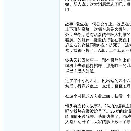
始。新人说：这太消磨意志了吧，赚
呵。
故事3发生在一辆公交车上。这是在
上下班的高峰，这辆车总是火爆的。
外，当然，总有活泼的年轻人扎堆的
着臃肿的躯体，慢慢的行驶在夜色中
岁左右的女性同胞B说：挤死了，连
候，我都习惯了。A说，上个班真不
镜头又转回故事一，那个黑胖的出租
司机上去跟他打招呼，那是唯一的几
得已？没人知道。
过了半个小时左右，刚出站的四个农
然后，得意的点上一支烟，轻轻地呼
在这个司机的方向盘上面，挂着一个
镜头再次转向故事2。26岁的编辑
吧？我热在微波炉里了。25岁的编
呛得喘不过气来。烤肠烤焦了。25
人都活动开了，大家的脸上放下了原