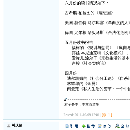
六月份的读书情况如下：
古希腊-柏拉图的《理想国》
美国-赫伯特.马尔库塞《单向度的
德国-尤尔根.哈贝马斯《合法化危
五月份读书报告
福柯的:《规训与惩罚》,《疯癫
露丝.本尼迪克特《文化模式》，
爱弥儿.涂尔干《宗教生活的基本
卢梭《社会契约论》
四月份
迪尔凯姆的《社会分工论》《自杀
林耀华的《金翼》
阎云翔《私人生活的变革：一个中
君子务本，本立而道生
Posted: 2011-10-09 12:01 |
[楼 主]
韩庆龄