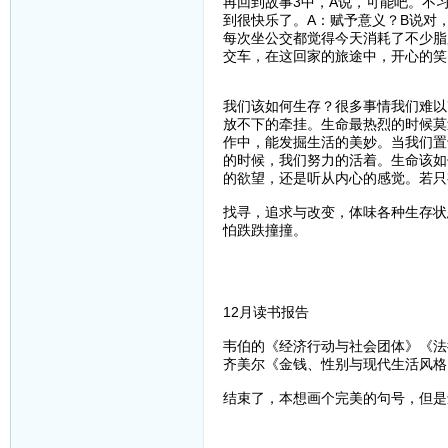
再回到故事3中，A说，可能吧。不
到很快乐了。A：赋予意义？B说对
每次坐公交都觉得今天消耗了不少脂
交车，在这回家的旅途中，开心的笑
我们该如何生存？很多事情我们难以
放不下的牵挂。生命最热烈的时候莫
作中，能发掘生活的美妙。当我们置
的时候，我们努力的活着。生命该如
的欲望，还是听从内心的感觉。若只
找寻，追求与改变，体味各种生存状
怕跌跌撞撞。
12月读书报告
韦伯的《经济行动与社会团体》《法
齐美尔《金钱、性别与现代生活风格
结束了，本想画个完美的句号，但是