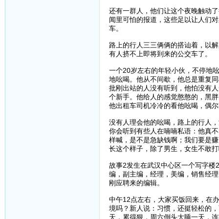
还有一群人，他们让这个夜晚触动了
闻里可怕的报道，这些足以让人们对
车。
路上的行人三三俩俩的搭讪着，以解
有人挤不上即将到来的公交车了。
一个20岁左右的年轻小伙，不停地吆喝
地吆喝。他从不间歇，他总是重复同
批刚出站的人没有听到，他怕没有人
个新手。他给人的感觉憨憨的，黑胖
他出租车司机冷冷的看他吆喝，偶尔
没有人理会他的吆喝，路上的行人，
你会听到有些人在喃喃私语：他真不
样喊，是不是急缺钱啊；我们要是赚
长这个样子，除了男生，女生不敢打啊
故事2发生在武汉中心区一个写字楼
编，副主编，经理，美编，销售经理
刚应聘来的编辑。
中午12点左右，大家买饭回来，在
境吗？新人说：习惯，还挺轻松的，
天，累得狠，周六倒头大睡一天，连