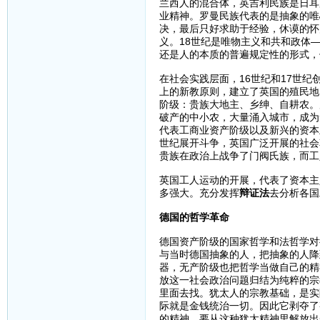
兰西人的混合体，英吉利民族是日耳
业精神。罗曼民族代表的是抽象的唯
决，最后只好求助于经验，休谟的怀
义。18世纪是唯物主义和共和政体
还是人的本质的普遍规定性的形式，
在社会实践层面，16世纪和17世
上的新教原则，建立了英国的殖民地
阶级：贵族大地主、乡绅、自耕农。
破产的中小农，大量涌入城市，成为
代表工商业资产阶级以及新兴的资本
世纪展开斗争，英国广泛开展的社会
贵族在政治上战争了门阀氏族，而工
英国工人运动的开展，代表了资本主
多强大。充分发挥
辩证法
去分析各国
德国的哲学革命
德国资产阶级的国家哲学和法哲学对
与当时德国抽象的人，把抽象的人降
器，无产阶级也把哲学当做自己的精
放这一社会政治问题归结为纯粹的宗
里面去找。犹太人的宗教基础，是实
际就是金钱统治一切。因此它剥夺了
的精神。要从这种犹太精神里解放出