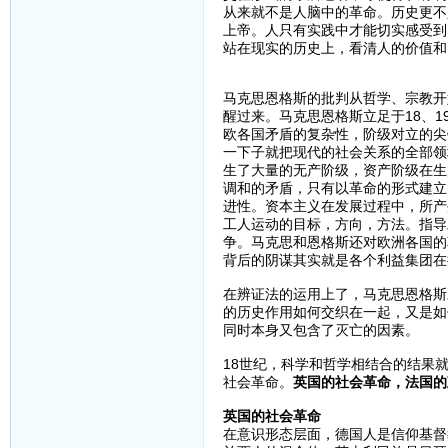
从来就不是人脑中的革命。历史更不
上帝。人只有实践中才能切实感受到
站在现实的历史上，看清人的价值和
马克思恩格斯的批判从哲学、宗教开
醒过来。马克思恩格斯立足于18、
欧各国矛盾的复杂性，阶级对立的尖
一下子就把现代的社会关系的全部领
生了大量的无产阶级，资产阶级在生
调和的矛盾，只有以革命的形式建立
进性。资本主义在发展过程中，所产
工人运动的目标，方向，方法。指导
争。马克思和恩格斯还对欧洲各国的
背后的阴谋其实就是各个利益集团在
在辨证法的运用上了，马克思恩格斯
的历史作用如何交织在一起，又是如
同时本身又包含了灭亡的因素。
18世纪，科学和哲学相结合的结果
社会革命。
英国的社会革命，法国的
英国的社会革命
在意识形态层面，德国人是信仰基督