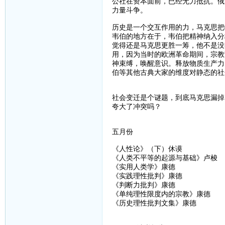
公社在资本面前，已经无力抵抗。俄
力量斗争。
历史是一个交互作用的力，马克思把
韦伯的地方在于，韦伯把精神纳入分
觉得还是马克思更胜一筹，他不是没
用，因为当时的欧洲革命期间，宗教
神束缚，唤醒意识。释放物质生产力
伯等其他古典大家的维度对静态的社
社会变迁是个谜题，到底马克思漏掉
夸大了冲突吗？
五月份
《人性论》（下）休谟
《人类不平等的起源与基础》卢梭
《实用人类学》康德
《实践理性批判》康德
《判断力批判》康德
《单纯理性限度内的宗教》康德
《历史理性批判文集》康德