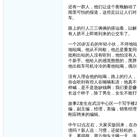
还有一群人，他们让这个夜晚触动了
闻里可怕的报道，这些足以让人们对
车。
路上的行人三三俩俩的搭讪着，以解
有人挤不上即将到来的公交车了。
一个20岁左右的年轻小伙，不停地吆喝
地吆喝。他从不间歇，他总是重复同
批刚出站的人没有听到，他怕没有人
个新手。他给人的感觉憨憨的，黑胖
他出租车司机冷冷的看他吆喝，偶尔
没有人理会他的吆喝，路上的行人，
你会听到有些人在喃喃私语：他真不
样喊，是不是急缺钱啊；我们要是赚
长这个样子，除了男生，女生不敢打啊
故事2发生在武汉中心区一个写字楼
编，副主编，经理，美编，销售经理
刚应聘来的编辑。
中午12点左右，大家买饭回来，在
境吗？新人说：习惯，还挺轻松的，
天，累得狠，周六倒头大睡一天，连