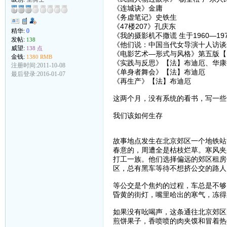
《连城诀》金庸
《务虚笔记》史铁生
《47楼207》孔庆东
精华:
0
《我的摄影机不撒谎 生于1960—1
发帖:
138
《他们说：中国当代女导演十人访谈
威望:
138 点
《电影艺术—形式与风格》第五版【美
金钱:
1380 RMB
《实践与反思》【法】布迪厄、华康
注册时间:2011-10-08
《单身者舞会》【法】布迪厄
最后登录:2016-01-07
《再生产》【法】布迪厄
这两个月，没有系统的看书，写一些
我们该如何生存
故事地点发生在北京郊区一个地铁站
春意的，周遭全是枯枝烂草。寒风夹
打工一族。他们选择偏远的郊区租房
区，总有黑车等待不想挤公交的路人
等公交是个焦灼的过程，车总是不够
昏黄的街灯，嘴里哈出的寒气，冻得
如果没有吆喝声，这条通往北京郊区
煎饼果子，香喷喷的肉夹馍和冒着热