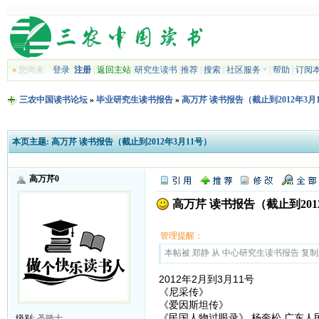
»
您尚未
登录
注册
|
返回主站
|
研究生读书
|
推荐
|
搜索
|
社区服务
|
帮助
|
订阅
三农中国读书论坛
»
毕业研究生读书报告
»
高万芹 读书报告（截止到2012年3月
本页主题:
高万芹 读书报告（截止到2012年3月11号）
高万芹0
高万芹 读书报告（截止到201
管理提醒：
本帖被 郑静 从 中心研究生读书报告 复制到本区
2012年2月到3月11号
《尼采传》
《爱因斯坦传》
《民国人物过眼录》 杨奎松 广东人
级别:
圣骑士