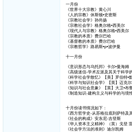
一月份
《世界十大宗教》黄心川
《人的宗教》休斯顿•史密斯
《宗教社会学》孙尚扬
《宗教社会学》格奥尔格•西美尔
《现代人与宗教》格奥尔格•西美尔
《宗教的本质》费尔巴哈
《基督教的本质》费尔巴哈
《宗教哲学》路易斯•p•波伊曼
十一月份
《意识形态与乌托邦》卡尔•曼海姆
《高级迷信-学术左派及其关于科学的
《科学社会学散忆》【美】罗伯特•
《科学与知识社会学》【英】迈克尔
《知识与社会意象》【英】大卫•布
《制造知识-建构主义与科学的与境性
十月份读书情况如下：
《西方哲学史-从苏格拉底到萨特及其后
《社会的构成》安东尼-吉登斯
《华人资本主义精神》（英）戈登.
《社会学方法的准则》迪尔凯姆