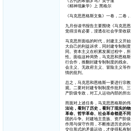
《古代的希腊罗马》吴于廑
《精神现象学》上 黑格尔
《马克思恩格斯文集》一卷，二卷，
九月份读书报告主要围绕《马克思恩
觉得没有必要，浸透在社会学里收获
马克思所面临的时代，封建主义开始
大自己的利益诉求，同封建专制制度
同。资本主义在积累发展过程中，所
性。面临这种局势，马克思和恩格斯
行合作，推翻封建专制制度的残余。
会主义、无政府主义、冒险主义等作
情的批判。
总之，马克思和恩格斯一要进行宗教
观。二要对封建专制制度作批判。三
产阶级专政，对工人运动内部的所出
而面对上述任务，马克思恩格斯的伟
法论，看到了历史，看到了现实的物
革命、哲学革命、社会革命都是不同
团的斗争。封建地主贵族、资产阶级
作用与保守作用，不断推进历史的向
交往形式的矛盾运动，才使得私有制