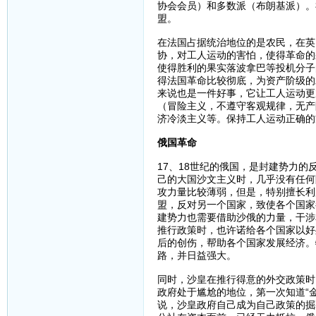
协会会员）和多数派（布朗基派）。
盟。
在法国占据统治地位的是农民，在英
协，对工人运动的害怕，使得革命的
使得胜利的果实落波拿巴等投机分子
得法国革命比较彻底，为资产阶级的
来说也是一件好事，它让工人运动更
（冒险主义，不遵守客观规律，无产
济冷淡主义等。保持工人运动正确的
俄国革命
17、18世纪的俄国，是封建势力
己的大国沙文主义时，几乎没有任何
攻力量比较薄弱，但是，特别擅长利
盟，反对另一个国家，致使各个国家
建势力也需要借助沙俄的力量，干涉
推行政策时，也许诺给各个国家以好
后的创伤，帮助各个国家发展经济。
路，并日益强大。
同时，沙皇在推行得意的外交政策时
政府处于尴尬的地位，第一次知道“
说，沙皇政府自己成为自己政策的掘