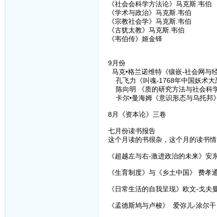
《社会会科学方法论》马克斯.韦伯
《学术与政治》马克斯.韦伯
《宗教社会学》马克斯.韦伯
《古犹太教》马克斯.韦伯
《韦伯传》姬金铎
9月份
马克•格兰诺维特《镶嵌-社会网与经
孔飞力《叫魂-1768年中国妖术大
陈向明 《质的研究方法与社会科学
卡尔•曼海姆《意识形态与乌托邦
8月《资本论》三卷
七月份读书报告
这个月读的书很杂，这个月的读书情
《超越左与右-激进政治的未来》安东
《生育制度》与《乡土中国》 费孝
《日常生活的自我呈现》欧文-戈夫
《孟德斯鸠与卢梭》 爱弥儿-涂尔干