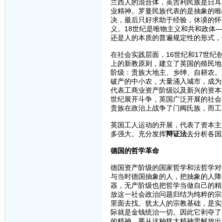
兰西人的混合体，英吉利民族是日耳
业精神。罗曼民族代表的是抽象的唯
决，最后只好求助于经验，休谟的怀
义。18世纪是唯物主义和共和政体
还是人的本质的普遍规定性的形式，
在社会实践层面，16世纪和17世
上的新教原则，建立了英国的殖民地
阶级：贵族大地主、乡绅、自耕农。
破产的中小农，大量涌入城市，成为
代表工商业资产阶级以及新兴的资本
世纪展开斗争，英国广泛开展的社会
贵族在政治上战争了门阀氏族，而工
英国工人运动的开展，代表了资本主
多强大。充分发挥
辩证法
去分析各国
德国的哲学革命
德国资产阶级的国家哲学和法哲学对
与当时德国抽象的人，把抽象的人降
器，无产阶级也把哲学当做自己的精
放这一社会政治问题归结为纯粹的宗
里面去找。犹太人的宗教基础，是实
际就是金钱统治一切。因此它剥夺了
的精神。要从这种犹太精神里解放出