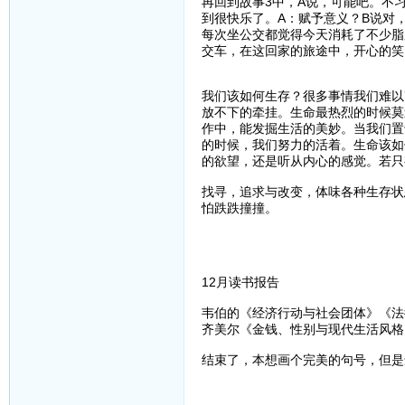
再回到故事3中，A说，可能吧。不
到很快乐了。A：赋予意义？B说对
每次坐公交都觉得今天消耗了不少脂
交车，在这回家的旅途中，开心的笑
我们该如何生存？很多事情我们难以
放不下的牵挂。生命最热烈的时候莫
作中，能发掘生活的美妙。当我们置
的时候，我们努力的活着。生命该如
的欲望，还是听从内心的感觉。若只
找寻，追求与改变，体味各种生存状
怕跌跌撞撞。
12月读书报告
韦伯的《经济行动与社会团体》《法
齐美尔《金钱、性别与现代生活风格
结束了，本想画个完美的句号，但是