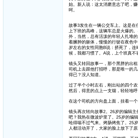
始。新人说：这太消磨意志了吧，赚
呵。
故事3发生在一辆公交车上。这是在
上下班的高峰，这辆车总是火爆的。
外，当然，总有活泼的年轻人扎堆的
着臃肿的躯体，慢慢的行驶在夜色中
岁左右的女性同胞B说：挤死了，连
候，我都习惯了。A说，上个班真不
镜头又转回故事一，那个黑胖的出租
司机上去跟他打招呼，那是唯一的几
得已？没人知道。
过了半个小时左右，刚出站的四个农
然后，得意的点上一支烟，轻轻地呼
在这个司机的方向盘上面，挂着一个
镜头再次转向故事2。26岁的编辑
吧？我热在微波炉里了。25岁的编
呛得喘不过气来。烤肠烤焦了。25
人都活动开了，大家的脸上放下了原