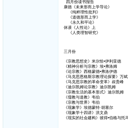
四月份读书报告
康德《未来形而上学导论》
《纯粹理性批判》
《道德形而上学》
《永久和平论》
休谟《人性论》上
《人类理智研究》
三月份
《宗教思想史》米尔恰•伊利亚德
《精神分析与宗教》埃•弗洛姆
《论宗教》西格蒙德•弗洛伊德
《马克思恩格斯宗教理论探要》万斌
《马克思宗教的革命变革》叔贵峰
《迪尔凯姆论宗教》迪尔凯姆
《宗教生活的基本形式》迪尔凯姆
《儒教与道教》韦伯
《宗教与世界》韦伯
《现象学》埃德蒙特·胡塞尔
《现象学十四讲》洪文鼎
《现实的社会建构》彼得•伯格与托马