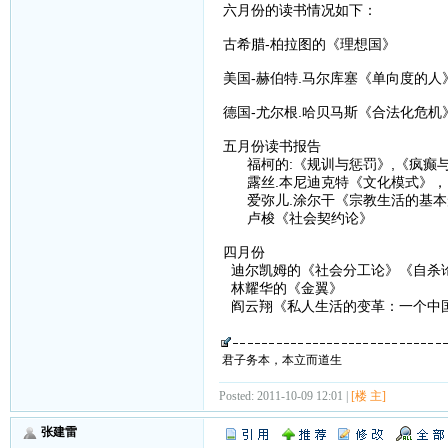
六月份的读书情况如下：
古希腊-柏拉图的《理想国》
美国-赫伯特.马尔库塞《单向度的
德国-尤尔根.哈贝马斯《合法化危
五月份读书报告
福柯的:《规训与惩罚》,《疯癫
露丝.本尼迪克特《文化模式》，
爱弥儿.涂尔干《宗教生活的基本
卢梭《社会契约论》
四月份
迪尔凯姆的《社会分工论》《自杀
林耀华的《金翼》
阎云翔《私人生活的变革：一个中
君子务本，本立而道生
Posted: 2011-10-09 12:01 |
[楼 主]
张建雷