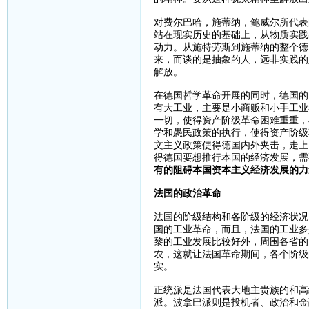
对费尔巴哈，施蒂纳，鲍威尔所代表
站在现实历史的基础上，从物质实践
动力。从施特劳斯到施蒂纳的整个德
来，而谈的是抽象的人，远非实践的
解放。
在德国哲学革命开展的同时，德国的
有大工业，主要是小商贩和小手工业
一切，使得资产阶级革命困难重重，
学和愚民政策的执行，使得资产阶级
文主义政策使得德国内外夹击，走上
得德国要想推行本国的经济发展，需
有的阻碍本国资本主义经济发展的力
法国的政治革命
法国的阶级结构和各阶级的经济状况
国的工业革命，而且，法国的工业多
黎的工业发展比较好外，周围各省的
农，这就让法国革命期间，各个阶级
实。
正统派是法国代表大地主贵族的和高
派。波拿巴派则是投机者、政治和金