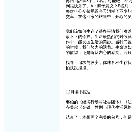
再回到故事3中，A说，可能吧。不
到很快乐了。A：赋予意义？B说对
每次坐公交都觉得今天消耗了不少脂
交车，在这回家的旅途中，开心的笑
我们该如何生存？很多事情我们难以
放不下的牵挂。生命最热烈的时候莫
作中，能发掘生活的美妙。当我们置
的时候，我们努力的活着。生命该如
的欲望，还是听从内心的感觉。若只
找寻，追求与改变，体味各种生存状
怕跌跌撞撞。
12月读书报告
韦伯的《经济行动与社会团体》《法
齐美尔《金钱、性别与现代生活风格
结束了，本想画个完美的句号，但是