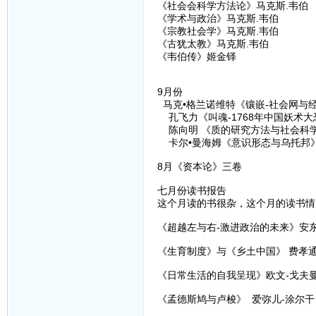
《社会会科学方法论》马克斯.韦伯
《学术与政治》马克斯.韦伯
《宗教社会学》马克斯.韦伯
《古犹太教》马克斯.韦伯
《韦伯传》姬金铎
9月份
马克•格兰诺维特《镶嵌-社会网与经
孔飞力《叫魂-1768年中国妖术大
陈向明 《质的研究方法与社会科学
卡尔•曼海姆《意识形态与乌托邦
8月《资本论》三卷
七月份读书报告
这个月读的书很杂，这个月的读书情
《超越左与右-激进政治的未来》安东
《生育制度》与《乡土中国》 费孝
《日常生活的自我呈现》欧文-戈夫
《孟德斯鸠与卢梭》 爱弥儿-涂尔干