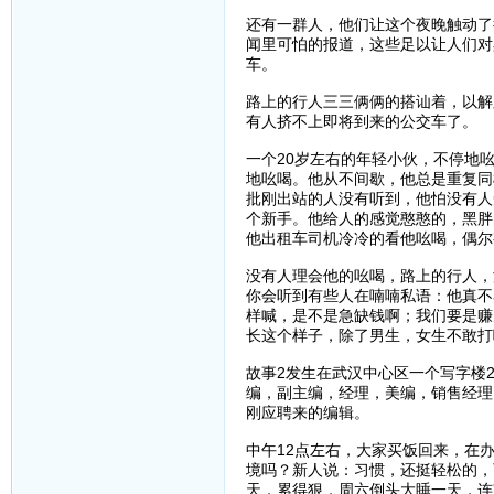
还有一群人，他们让这个夜晚触动了
闻里可怕的报道，这些足以让人们对
车。
路上的行人三三俩俩的搭讪着，以解
有人挤不上即将到来的公交车了。
一个20岁左右的年轻小伙，不停地吆喝
地吆喝。他从不间歇，他总是重复同
批刚出站的人没有听到，他怕没有人
个新手。他给人的感觉憨憨的，黑胖
他出租车司机冷冷的看他吆喝，偶尔
没有人理会他的吆喝，路上的行人，
你会听到有些人在喃喃私语：他真不
样喊，是不是急缺钱啊；我们要是赚
长这个样子，除了男生，女生不敢打啊
故事2发生在武汉中心区一个写字楼
编，副主编，经理，美编，销售经理
刚应聘来的编辑。
中午12点左右，大家买饭回来，在
境吗？新人说：习惯，还挺轻松的，
天，累得狠，周六倒头大睡一天，连