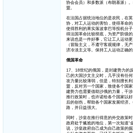
协会会员）和多数派（布朗基派）。
盟。
在法国占据统治地位的是农民，在英
协，对工人运动的害怕，使得革命的
使得胜利的果实落波拿巴等投机分子
得法国革命比较彻底，为资产阶级的
来说也是一件好事，它让工人运动更
（冒险主义，不遵守客观规律，无产
济冷淡主义等。保持工人运动正确的
俄国革命
17、18世纪的俄国，是封建势力
己的大国沙文主义时，几乎没有任何
攻力量比较薄弱，但是，特别擅长利
盟，反对另一个国家，致使各个国家
建势力也需要借助沙俄的力量，干涉
推行政策时，也许诺给各个国家以好
后的创伤，帮助各个国家发展经济。
路，并日益强大。
同时，沙皇在推行得意的外交政策时
政府处于尴尬的地位，第一次知道“
说，沙皇政府自己成为自己政策的掘