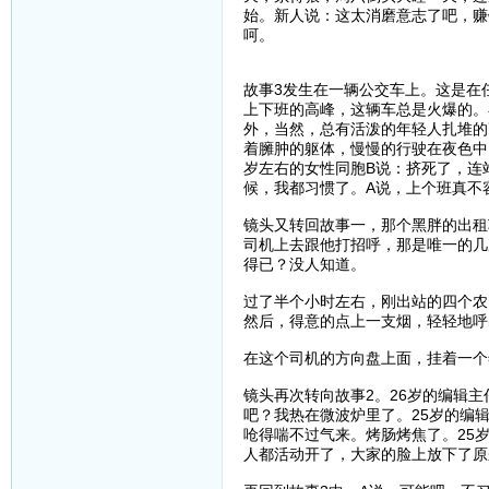
始。新人说：这太消磨意志了吧，赚
呵。
故事3发生在一辆公交车上。这是在
上下班的高峰，这辆车总是火爆的。
外，当然，总有活泼的年轻人扎堆的
着臃肿的躯体，慢慢的行驶在夜色中
岁左右的女性同胞B说：挤死了，连
候，我都习惯了。A说，上个班真不
镜头又转回故事一，那个黑胖的出租
司机上去跟他打招呼，那是唯一的几
得已？没人知道。
过了半个小时左右，刚出站的四个农
然后，得意的点上一支烟，轻轻地呼
在这个司机的方向盘上面，挂着一个
镜头再次转向故事2。26岁的编辑
吧？我热在微波炉里了。25岁的编
呛得喘不过气来。烤肠烤焦了。25
人都活动开了，大家的脸上放下了原