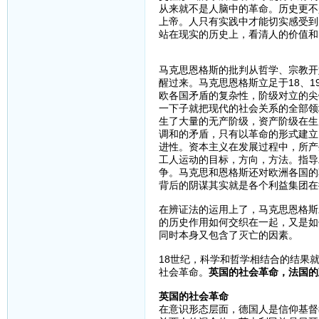
从来就不是人脑中的革命。历史更不
上帝。人只有实践中才能切实感受到
站在现实的历史上，看清人的价值和
马克思恩格斯的批判从哲学、宗教开
醒过来。马克思恩格斯立足于18、
欧各国矛盾的复杂性，阶级对立的尖
一下子就把现代的社会关系的全部领
生了大量的无产阶级，资产阶级在生
调和的矛盾，只有以革命的形式建立
进性。资本主义在发展过程中，所产
工人运动的目标，方向，方法。指导
争。马克思和恩格斯还对欧洲各国的
背后的阴谋其实就是各个利益集团在
在辨证法的运用上了，马克思恩格斯
的历史作用如何交织在一起，又是如
同时本身又包含了灭亡的因素。
18世纪，科学和哲学相结合的结果
社会革命。
英国的社会革命，法国的
英国的社会革命
在意识形态层面，德国人是信仰基督