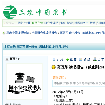
»
您尚未
登录
注册
|
返回主站
|
研究生读书
|
推荐
|
搜索
|
社区服务
|
帮助
|
订阅
三农中国读书论坛
»
毕业研究生读书报告
»
高万芹 读书报告（截止到2012年3月
本页主题:
高万芹 读书报告（截止到2012年3月11号）
高万芹0
高万芹 读书报告（截止到201
管理提醒：
本帖被 郑静 从 中心研究生读书报告 复制到本区
2012年2月到3月11号
《尼采传》
《爱因斯坦传》
《民国人物过眼录》 杨奎松 广东人
级别:
圣骑士