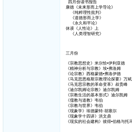
四月份读书报告
康德《未来形而上学导论》
《纯粹理性批判》
《道德形而上学》
《永久和平论》
休谟《人性论》上
《人类理智研究》
三月份
《宗教思想史》米尔恰•伊利亚德
《精神分析与宗教》埃•弗洛姆
《论宗教》西格蒙德•弗洛伊德
《马克思恩格斯宗教理论探要》万斌
《马克思宗教的革命变革》叔贵峰
《迪尔凯姆论宗教》迪尔凯姆
《宗教生活的基本形式》迪尔凯姆
《儒教与道教》韦伯
《宗教与世界》韦伯
《现象学》埃德蒙特·胡塞尔
《现象学十四讲》洪文鼎
《现实的社会建构》彼得•伯格与托马