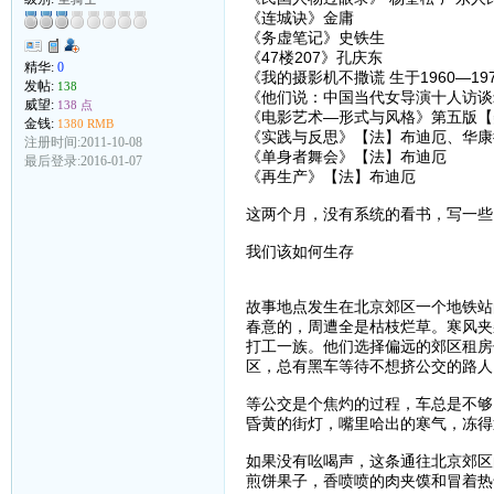
《连城诀》金庸
《务虚笔记》史铁生
《47楼207》孔庆东
精华:
0
《我的摄影机不撒谎 生于1960—1
发帖:
138
《他们说：中国当代女导演十人访谈
威望:
138 点
《电影艺术—形式与风格》第五版【美
金钱:
1380 RMB
《实践与反思》【法】布迪厄、华康
注册时间:2011-10-08
《单身者舞会》【法】布迪厄
最后登录:2016-01-07
《再生产》【法】布迪厄
这两个月，没有系统的看书，写一些
我们该如何生存
故事地点发生在北京郊区一个地铁站
春意的，周遭全是枯枝烂草。寒风夹
打工一族。他们选择偏远的郊区租房
区，总有黑车等待不想挤公交的路人
等公交是个焦灼的过程，车总是不够
昏黄的街灯，嘴里哈出的寒气，冻得
如果没有吆喝声，这条通往北京郊区
煎饼果子，香喷喷的肉夹馍和冒着热