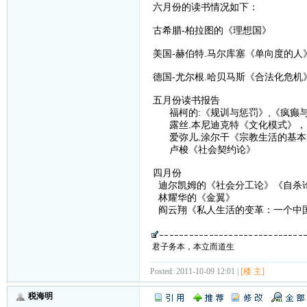
六月份的读书情况如下：
古希腊-柏拉图的《理想国》
美国-赫伯特.马尔库塞《单向度的
德国-尤尔根.哈贝马斯《合法化危
五月份读书报告
福柯的:《规训与惩罚》,《疯癫
露丝.本尼迪克特《文化模式》，
爱弥儿.涂尔干《宗教生活的基本
卢梭《社会契约论》
四月份
迪尔凯姆的《社会分工论》《自杀
林耀华的《金翼》
阎云翔《私人生活的变革：一个中
君子务本，本立而道生
Posted: 2011-10-09 12:01 |
[楼 主]
税海明