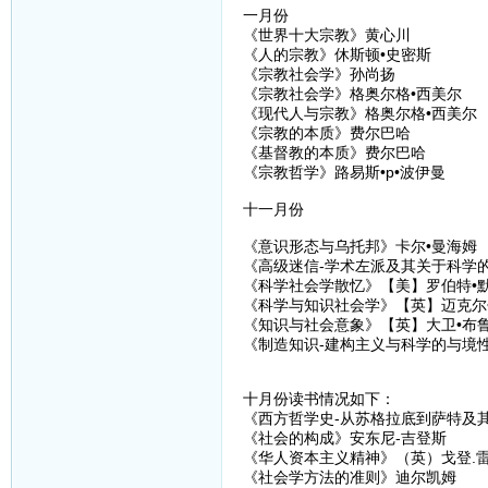
一月份
《世界十大宗教》黄心川
《人的宗教》休斯顿•史密斯
《宗教社会学》孙尚扬
《宗教社会学》格奥尔格•西美尔
《现代人与宗教》格奥尔格•西美尔
《宗教的本质》费尔巴哈
《基督教的本质》费尔巴哈
《宗教哲学》路易斯•p•波伊曼
十一月份
《意识形态与乌托邦》卡尔•曼海姆
《高级迷信-学术左派及其关于科学的
《科学社会学散忆》【美】罗伯特•
《科学与知识社会学》【英】迈克尔
《知识与社会意象》【英】大卫•布
《制造知识-建构主义与科学的与境性
十月份读书情况如下：
《西方哲学史-从苏格拉底到萨特及其后
《社会的构成》安东尼-吉登斯
《华人资本主义精神》（英）戈登.
《社会学方法的准则》迪尔凯姆