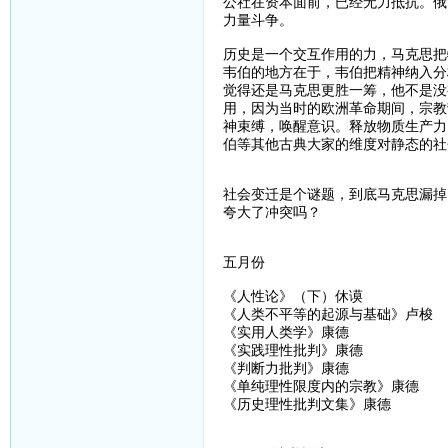
公社在资本面前，已经无力抵抗。俄
力量斗争。
历史是一个交互作用的力，马克思把
韦伯的地方在于，韦伯把精神纳入分
觉得还是马克思更胜一筹，他不是没
用，因为当时的欧洲革命期间，宗教
神束缚，唤醒意识。释放物质生产力
伯等其他古典大家的维度对静态的社
社会变迁是个谜题，到底马克思漏掉
夸大了冲突吗？
五月份
《人性论》（下）休谟
《人类不平等的起源与基础》卢梭
《实用人类学》康德
《实践理性批判》康德
《判断力批判》康德
《单纯理性限度内的宗教》康德
《历史理性批判文集》康德