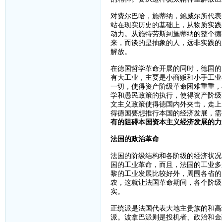
对费尔巴哈，施蒂纳，鲍威尔所代表
站在现实历史的基础上，从物质实践
动力。从施特劳斯到施蒂纳的整个德
来，而谈的是抽象的人，远非实践的
解放。
在德国哲学革命开展的同时，德国的
有大工业，主要是小商贩和小手工业
一切，使得资产阶级革命困难重重，
学和愚民政策的执行，使得资产阶级
文主义政策使得德国内外夹击，走上
得德国要想推行本国的经济发展，需
有的阻碍本国资本主义经济发展的力
法国的政治革命
法国的阶级结构和各阶级的经济状况
国的工业革命，而且，法国的工业多
黎的工业发展比较好外，周围各省的
农，这就让法国革命期间，各个阶级
实。
正统派是法国代表大地主贵族的和高
派。波拿巴派则是投机者、政治和金