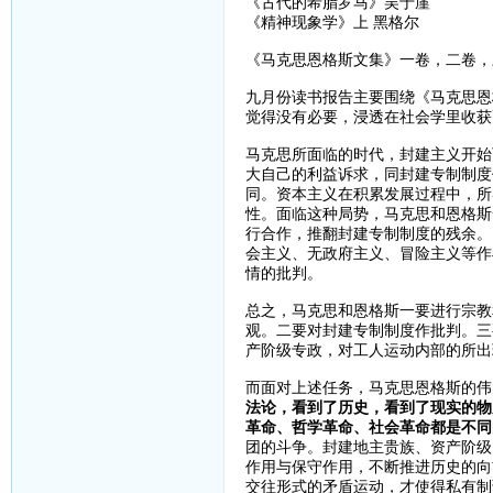
《古代的希腊罗马》吴于廑
《精神现象学》上 黑格尔
《马克思恩格斯文集》一卷，二卷，
九月份读书报告主要围绕《马克思恩
觉得没有必要，浸透在社会学里收获
马克思所面临的时代，封建主义开始
大自己的利益诉求，同封建专制制度
同。资本主义在积累发展过程中，所
性。面临这种局势，马克思和恩格斯
行合作，推翻封建专制制度的残余。
会主义、无政府主义、冒险主义等作
情的批判。
总之，马克思和恩格斯一要进行宗教
观。二要对封建专制制度作批判。三
产阶级专政，对工人运动内部的所出
而面对上述任务，马克思恩格斯的伟
法论，看到了历史，看到了现实的物
革命、哲学革命、社会革命都是不同
团的斗争。封建地主贵族、资产阶级
作用与保守作用，不断推进历史的向
交往形式的矛盾运动，才使得私有制