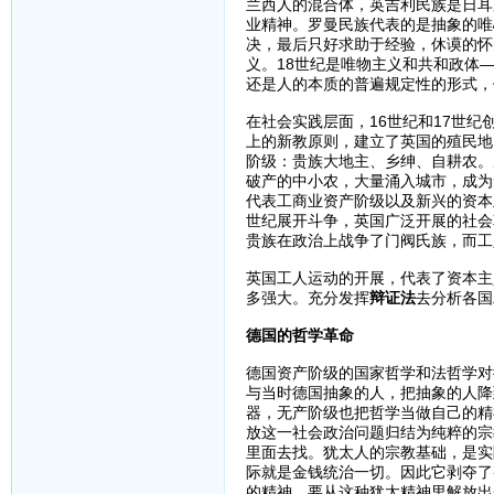
兰西人的混合体，英吉利民族是日耳
业精神。罗曼民族代表的是抽象的唯
决，最后只好求助于经验，休谟的怀
义。18世纪是唯物主义和共和政体
还是人的本质的普遍规定性的形式，
在社会实践层面，16世纪和17世
上的新教原则，建立了英国的殖民地
阶级：贵族大地主、乡绅、自耕农。
破产的中小农，大量涌入城市，成为
代表工商业资产阶级以及新兴的资本
世纪展开斗争，英国广泛开展的社会
贵族在政治上战争了门阀氏族，而工
英国工人运动的开展，代表了资本主
多强大。充分发挥
辩证法
去分析各国
德国的哲学革命
德国资产阶级的国家哲学和法哲学对
与当时德国抽象的人，把抽象的人降
器，无产阶级也把哲学当做自己的精
放这一社会政治问题归结为纯粹的宗
里面去找。犹太人的宗教基础，是实
际就是金钱统治一切。因此它剥夺了
的精神。要从这种犹太精神里解放出