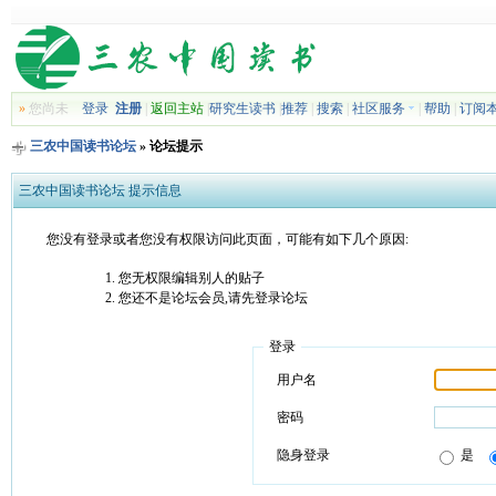
»
您尚未
登录
注册
|
返回主站
|
研究生读书
|
推荐
|
搜索
|
社区服务
|
帮助
|
订阅
三农中国读书论坛
» 论坛提示
三农中国读书论坛 提示信息
您没有登录或者您没有权限访问此页面，可能有如下几个原因:
您无权限编辑别人的贴子
您还不是论坛会员,请先登录论坛
登录
用户名
密码
隐身登录
是