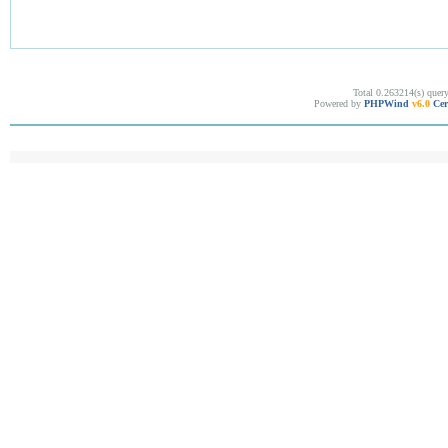
Total 0.263214(s) quer
Powered by
PHPWind
v6.0
Cer