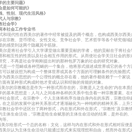
学的主要问题》
会是如何可能的》
钱、性别、现代生活风格》
代人与宗教》
教社会学》
两本社会工作专业书
和现代性在西美尔的著作中经常被提及的两个概念，也构成西美尔西美
尔在宗教、货币理论、女性文化、竞争社会学、艺术哲学等各个研究领域
显的感受到这两个隐藏其中筋脉。
尔是将社会学引入大学课堂做出重要贡献的学者，他的贡献在于将社会
用和相互性的性质以及社会相互作用的形式。从而使社会学关注社会的形
研究，不再是社会学刚刚提出时的那种包罗万象的社会的研究对象。
是一个范畴或各种范畴的一个集合，他将形式描述成世界或它的各个方
言可以被设想为构成一个整体世界或其各个方面的可理解条件的先验图式
作为西美尔思想的一个公理性的概念存在着，他的著作都依赖于一个家说
方面有某种形式构成时他才变成认识和经验的肯能的对象。
尔的宗教概念是作为一种形式而存在的，宗教是人之生命的“内在本质的
学的基本思想是：人与人之间各种各样的关系中包含着一种宗教要素。在
种社会形式，在宗教中，个人主体将秩序当做自身内在的东西，宗教信仰
，在之后的发展中这种关系形式才逐渐融化为一种纯粹的精神关系，上升
宗教社会学中还区分了两种形式，内在形式和外在形式，“宗教性”及宗教
的主体生命活动，“宗教是给生命赋形的主体生命活动的结果，是外在的、
构等。
尔给形式一个总的名称：文化，这样与内在形式和外在形式相对应便是
西美尔认为主体生命活动只能通过形式来实现理想和自由，然而外在形式