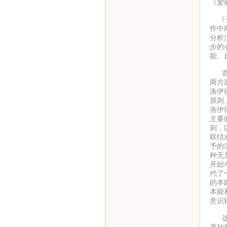
《爱
《一
作中
分析
步的
能、
首先
两方
洛伊
原则
洛伊
主要
则，
联结
予的
种无
开始
代了
的本
本能
意识
这种
原始