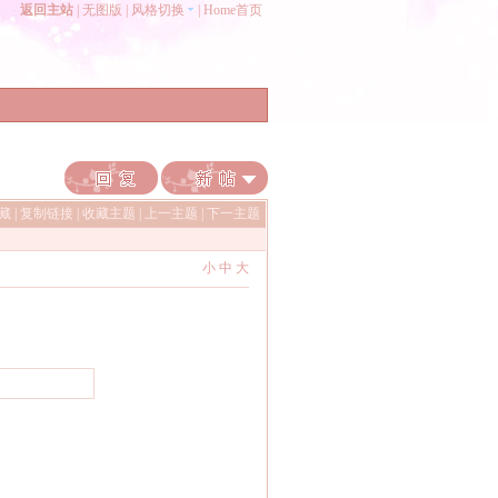
返回主站
|
无图版
|
风格切换
|
Home首页
收藏
|
复制链接
|
收藏主题
|
上一主题
|
下一主题
小
中
大