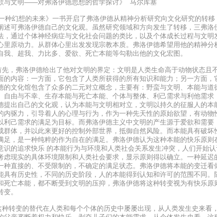
欲与文明——对弗洛伊德思想的哲学探讨》 马尔库塞
种幻想的未来》一书开启了弗洛伊德从精神分析研究向文化研究的转移
阐述可弗洛伊德自己的文化观。虽然研究领域和方向发生了转移，三弗洛
法，通过个体神经病症与文化社会问题的类比，以及个体成长过程与文明
心里原动力。从群体心里出发发现宗教本质。弗洛伊德希望用他的精神分
自我、超我、力比多、爱欲、死亡本能等勾勒出他的文化宏图。
，弗洛伊德给出了他对文明的界定：文明是人类生命高于动物状态且不
面的内容：一方面，它包含了人类所获得的所有知识和能力；另一方面，
德的文化馆包含了众多的二元对立概念，主要有：野蛮与文明、本能与道
、自由与不幸、生存本能与死亡本能、个体与整体、利己需求与利他需求
德提出自己的文化观，认为本能与文明相对立，文明以持久的征服人的本
的内驱力，引导着人的心理与行为，作为一种先天性的原始欲望，有动物
以利己需求的满足为目标。而弗洛伊德主义中文明的产生源于爱欲和需要
成群体，并以此来更好的控制外部世界，抵御自然风险。而本能具有破坏
满足，是一种纯粹的作为自在的满足。弗洛伊德认为这种本能的快乐原则
意识的追求快乐 的本能行为与环境和人类社会关系发生冲突，人们开始
考虑现实的具体环境限制和人类社会要求，显示原则得以确立。一种延迟
一种直接的、不受限制的，不确定的满足状态。弗洛伊德将本能的变迁看
能具有历史性，不同的历史阶段，人的本能得到认知和许可的范围不同。
和死亡本能，都不断受到文明的压抑，弗洛伊德将这种转变视为有快乐原
转变。
转变的替代在人类和每个个体的历史中屡屡出现，从人类发生史来看，
的父亲垄断着权力和快乐，剥夺儿子们的本能需求。从个体发生史看，这