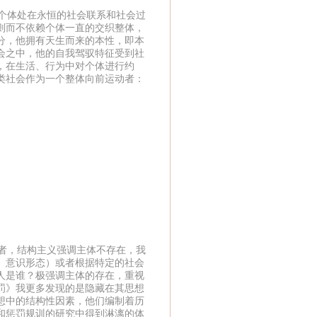
个体处在永恒的社会联系和社会过
则而不依赖个体一直的交织整体，
分，他拥有天生而来的本性，即本
会之中，他的自我驾驭特征受到社
，在生活、行为中对个体进行约
类社会作为一个整体向前运动者：
者，结构主义强调主体不存在，我
、意识形态）或者根据特定的社会
人是谁？极强调主体的存在，重视
罚》我更多发现的是隐藏在其思想
想中的结构性因素，他们编制着历
和惩罚规训的研究中得到淋漓的体