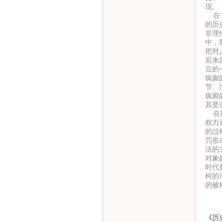
现。
在《
的历
非理
中，
把对
后来
立的
疯癫
节、
疯癫
其受
在福
权力
的过
罚形
法的
对象
时代
柯的
的被
《历