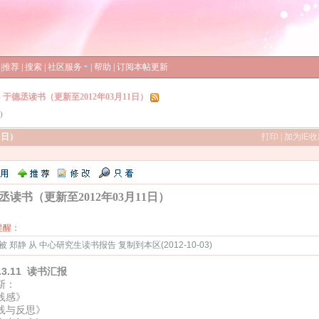
|
推荐
|
搜索
|
社区服务
|
帮助
|
订阅本帖更新
»
于德丞读书（更新至2012年03月11日）
)
1日）
打印
|
加为IE
丞读书（更新至2012年03月11日）
提醒：
被 郑静 从 中心研究生读书报告 复制到本区(2012-10-03)
2.3.11 读书汇报
斯：
践感》
践与反思》