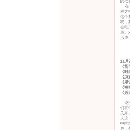
的社
在个
程之
这个
我，
会秩
束。
形成
11
《货
《时
《疯
《规
《福
《必
这个
们在
关系
人这
中的
史，