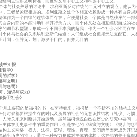
会结构去理解文明标准，而反对文明中心主义和种族中心主义。
体与社会关系的讨论中，埃利亚斯反对传统的二元对立的观点，他认为
中，二者是紧密相连的。埃利亚斯之处个体相互依赖形成一种具有自身规
整体作为一个自律的连续体而存在，它便是社会。个体是自然秩序的一部
其自身内部的本能冲动引导其行为方式，而个体又处在相互编织而成的社
序的调节和型塑，形成一个不同于本我的超我，作为一个社会习性而存在
对个体与社会的关系埃利亚斯总结道：人们组成社会但却无法支配它。人
于计划，但并无计划；激发于目的，但并无目的。
月读书汇报
币哲学》
尚的哲学》
癫与文明》
训与惩罚》
柯，知识与权力》
须保卫社会》
月主要读的是福柯的书，在萨特看来，福柯是一个不折不扣的结构主义
任何时候都要根据生存的时代及所属的社会的无意识性结构（礼仪、习惯
、人际关系来判断并开始运动。虽然福柯也说自己在历史的研究中要问：
一主体在历史事件中的重要作用，但是在他的《疯癫与文明》《规训与惩
结构主义网络，权力、法律、监狱、理性、真理、禁闭所等因素成为其思
勾勒出历史的特点，通过一种权力形成对主体的建构，这在他的关于疯癫