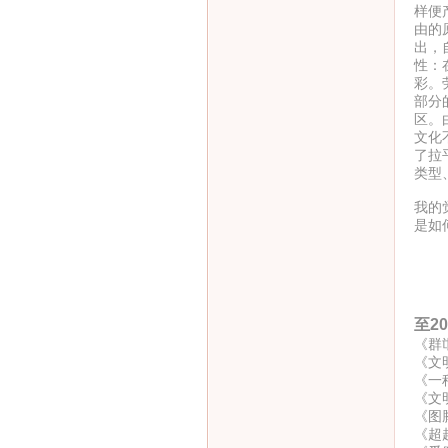
样便
由的
出，
性：
彩。
部分
区。
文化
了拉
类型
我的
是如
至20
《群
《文
《一
《文
《图
《超