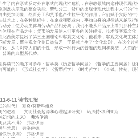
产生了内在形式反对外在形式的现代性危机，在宗教领域内这种现代现代
原则反抗宗教的整合功能。劳动分工、货币的出现使现代进程中人们的个
自由更加明显。然而分工和货币也产生拉平化的作用，它们赋予实际的生
在技术上，在各种组织中，在企业和职业内，事物自身的规律越来越取得
劳动分工使劳动主体与劳动产品相分离，我们不能从产品身上看到那种主
的体现在产品之中；货币的发展使人们更多的关注经济、技术等客观文化
由此西美尔提出了第三王国理论即客观文化论，他看来，客观文化与主体
不断发展，而主观文化则日益贫乏，于是就产生了“文化悲剧”。在这个过
平化，从而剥夺人们的个性，形成一种行为的普遍的规则和类型，人们的
、普遍的典型所代替。
觉得读书的顺序可参考：哲学类《历史哲学问题》《哲学的主要问题》还
何可能的》《形式社会学》《货币哲学》《时尚哲学》《金钱、性别、现
11-6-11 读书汇报
氓的时代》 塞奇•莫斯科维奇
明的进程——文明社会起源和心理起源研究》 诺贝特•埃利亚斯
种幻想的未来》 弗洛伊德
明及其不满》 弗洛伊德
腾与禁忌》 弗洛伊德
越快乐原则》 弗洛伊德