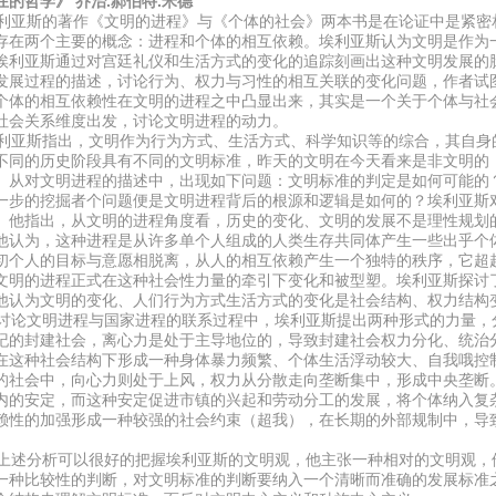
在的哲学》 乔治.郝伯特.米德
亚斯的著作《文明的进程》与《个体的社会》两本书是在论证中是紧密
存在两个主要的概念：进程和个体的相互依赖。埃利亚斯认为文明是作为
埃利亚斯通过对宫廷礼仪和生活方式的变化的追踪刻画出这种文明发展的
发展过程的描述，讨论行为、权力与习性的相互关联的变化问题，作者试
个体的相互依赖性在文明的进程之中凸显出来，其实是一个关于个体与社
社会关系维度出发，讨论文明进程的动力。
亚斯指出，文明作为行为方式、生活方式、科学知识等的综合，其自身
不同的历史阶段具有不同的文明标准，昨天的文明在今天看来是非文明的
。从对文明进程的描述中，出现如下问题：文明标准的判定是如何可能的
一步的挖掘者个问题便是文明进程背后的根源和逻辑是如何的？埃利亚斯
。他指出，从文明的进程角度看，历史的变化、文明的发展不是理性规划
他认为，这种进程是从许多单个人组成的人类生存共同体产生一些出乎个
初个人的目标与意愿相脱离，从人的相互依赖产生一个独特的秩序，它超
文明的进程正式在这种社会性力量的牵引下变化和被型塑。埃利亚斯探讨
他认为文明的变化、人们行为方式生活方式的变化是社会结构、权力结构
论文明进程与国家进程的联系过程中，埃利亚斯提出两种形式的力量，
纪的封建社会，离心力是处于主导地位的，导致封建社会权力分化、统治
在这种社会结构下形成一种身体暴力频繁、个体生活浮动较大、自我哦控
的社会中，向心力则处于上风，权力从分散走向垄断集中，形成中央垄断
内的安定，而这种安定促进市镇的兴起和劳动分工的发展，将个体纳入复
赖性的加强形成一种较强的社会约束（超我），在长期的外部规制中，导
。
述分析可以很好的把握埃利亚斯的文明观，他主张一种相对的文明观，
一种比较性的判断，对文明标准的判断要纳入一个清晰而准确的发展标准