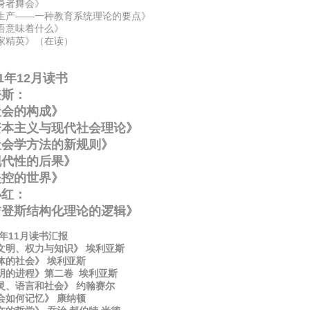
身者舞会》
生产——一种教育系统理论的要点》
语意味着什么》
家精英》（在读）
11年12月读书
登斯：
社会的构成》
资本主义与现代社会理论》
社会学方法的新规则》
现代性的后果》
失控的世界》
小红：
吉登斯结构化理论的逻辑》
1年11月读书汇报
文明、权力与知识》 埃利亚斯
体的社会》 埃利亚斯
明的进程》第二卷 埃利亚斯
灵、语言和社会》 约翰赛尔
会如何记忆》 康纳顿