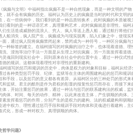
疯癫与文明》中福柯指出疯癫不是一种自然现象，而是一种文明的产物
史，就不会有疯癫的历史。福柯认为历史上的疯癫是当时的时代和文明的
性，在一些病例中，我们看到的是一种品质转换术，此时疯癫的本质被视
我们看到的是一种话语艺术，真理重构艺术，此时疯癫就是非理性。福柯
人们生活造成威胁的流浪人、穷人、疯人等送上愚人船，通过航行将他们
愚人船消失，疯人院产生，疯癫成为与现实脱离，陷入幻象之中，使现实
一面，通过疯人院将疯癫禁闭起来，禁闭成为一种符号，一种区分疯癫与
的一种标签的建立。在福柯描写的对疯癫的治疗之中，也体现着道德、理
清洗、浸泡等治疗手法一方面是从生理上对抗疯癫，另一方面发挥着道德
的灵魂回到现实社会中，回到原来在社会中的位置中去，通过一种仪式性
道德的规训。这都体现着理性对非理性的重新建构。
柯描写的惩罚和规训的历史中，肉体是权力的对象和目标，福柯从经济
通过各种类型惩罚手段、纪律、监狱等在主体的周围建构起的惩罚和规训
程和手段，以及惩罚的意义都各有差异。从福柯区分的三种处罚的形式来
式和监狱。君主的酷刑是作为君权的彰显的报复性惩罚而存在，而接下来
主体，开始注重惩罚的效果，通过一种法与惩罚的联系建构法的权威，监
的肉体、时间、每天的动作、精神，以此来改造主体，产生驯顺的肉体。
要素发挥着惩罚的作用，分别产生的是权力的建构、法的权威建构和驯顺
论述中权力、理性通过惩罚手段和规训手段对肉体和灵魂进行着建构，主
格式化，形成一种对权力、真理驯顺的肉体。
史哲学问题》