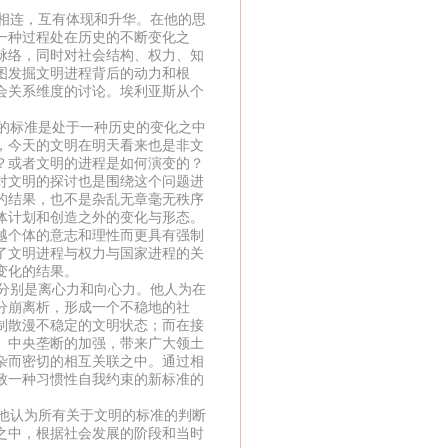
相连，互有体现和升华。在他的思
一种过程处在历史的不断变化之
脉络，同时对社会结构、权力、知
图发掘文明进程背后的动力和根
会关系维度的讨论。埃利亚斯从个
的标准是处于一种历史的变化之中
，今天的文明在明天看来也是非文
？或者文明的进程是如何演变的？
对文明的探讨也是围绕这个问题进
的结果，也不是杂乱无章毫无秩序
体计划和创造之外的变化与形态。
越个体的意志和理性而更具有强制
了文明进程与权力与国家进程的关
变化的结果。
分别是离心力和向心力。他人为在
分崩离析，形成一个不稳地的社
制散漫不稳定的文明状态；而在接
。中央垄断的加强，带来广大领土
杂而密切的相互关联之中。通过相
致一种习惯性自我约束的新标准的
他认为所有关于文明的标准的判断
之中，根据社会发展的阶段和当时