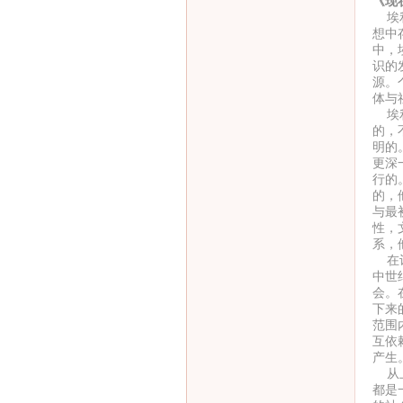
《现
埃利
想中
中，
识的
源。
体与
埃利
的，
明的
更深
行的
的，
与最
性，
系，
在讨
中世
会。
下来
范围
互依
产生
从上
都是