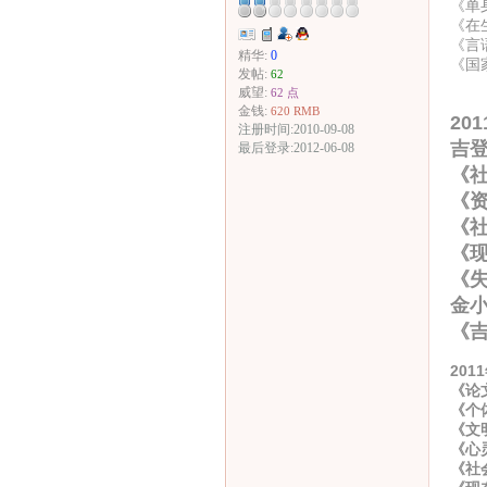
《单
《在
《言
精华:
0
《国
发帖:
62
威望:
62 点
金钱:
620 RMB
20
注册时间:2010-09-08
吉
最后登录:2012-06-08
《
《
《
《
《
金
《
201
《论
《个
《文
《心
《社