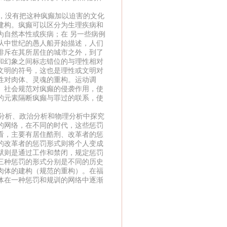
，没有把这种疯癫加以迫害的文化
建构。疯癫可以区分为生理疾病和
为自然本性或疾病；在 另一些病例
从中世纪的愚人船开始描述，人们
排斥在其所居住的城市之外，到了
和幻象之间标志错位的与理性相对
文明的符号，这也是理性或文明对
性对肉体、灵魂的重构。运动调
、社会规范对疯癫的侵袭作用，使
的元素隔断疯癫与罪过的联系，使
分析、政治分析和物理分析中探究
的网络，在不同的时代，这些惩罚
看，主要有居住酷刑、改革者的惩
的改革者的惩罚形式则将个人变成
狱则是通过工作和禁闭，规定惩罚
三种惩罚的形式分别是不同的历史
肉体的建构（规范的重构）。在福
体在一种惩罚和规训的网络中逐渐