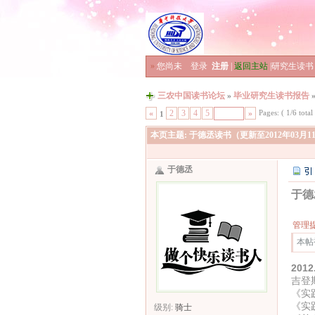
»
您尚未
登录
注册
|
返回主站
|
研究生读书
三农中国读书论坛
»
毕业研究生读书报告
Pages: ( 1/6 total 
«
2
3
4
5
»
1
本页主题:
于德丞读书（更新至2012年03月1
于德丞
于德
管理
本帖
201
吉登
《实
《实
级别:
骑士