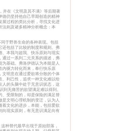
，并在《文明及其不满》等后期著
伊德仍坚持他自己早期创造的精神
发展过程的类比分析，寻找文化进
析法则及诸多精神分析概念：本
同于野兽生命的各种表现。包括
它还包括了比较的制度和规则。弗
德、本我与超我、快乐原则与现实
，通过一系列二元关系的描述，弗
能为基础。弗洛伊德认为本能是人
性内驱力转化而来，奉行快乐原
，文明意在通过爱欲将分散的个体
性、利己性，追求一种文化难以给
在人的头脑中处于无意识状态，这
认识到无痛苦的欲望满足难以得到。
的、受限制的，却是保险的满足替
做是文明心理机制的变迁，认为人
随着文化的进步，本能，包括爱欲
则向现实原则，有无意识满足向有
这种替代最早出现于原始部落，
种事件则出现在幼儿期，父母和其