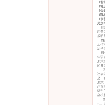
《哲
《社
《金
《现
《宗
另加
形式
西美
很明
西美
互作
治学
形式
些语
形式
的各
西美
社会
是一
形式
尔在
赋形
会机
西美
化。