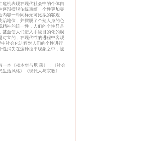
性危机表现在现代社会中的个体自
性逐渐摆脱传统束缚，个性更加突
活内容一种同样无可比拟的客观
统治地位，并摆脱了个别人身的色
观精神的统一性，人们的个性只是
，甚至使人们进入手段目的化的误
是对立的，在现代性的进程中客观
程中社会化进程对人们的个性进行
个性消失在这种拉平现象之中，被
有一本《叔本华与尼 采》；《社会
代生活风格》《现代人与宗教》