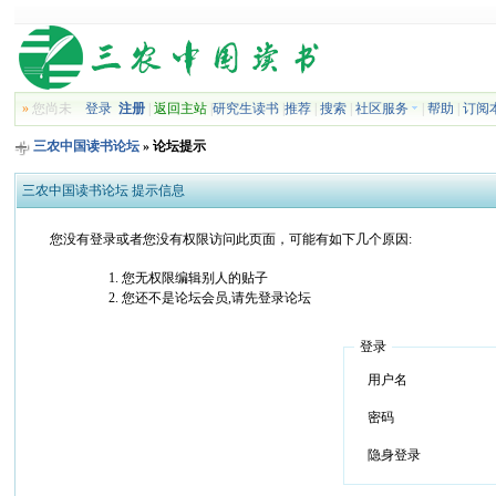
»
您尚未
登录
注册
|
返回主站
|
研究生读书
|
推荐
|
搜索
|
社区服务
|
帮助
|
订阅
三农中国读书论坛
» 论坛提示
三农中国读书论坛 提示信息
您没有登录或者您没有权限访问此页面，可能有如下几个原因:
您无权限编辑别人的贴子
您还不是论坛会员,请先登录论坛
登录
用户名
密码
隐身登录