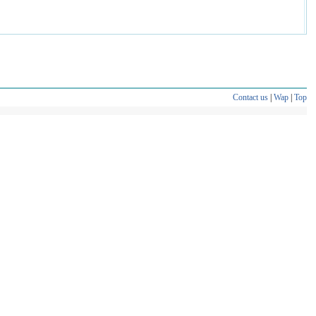
Contact us
|
Wap
|
Top