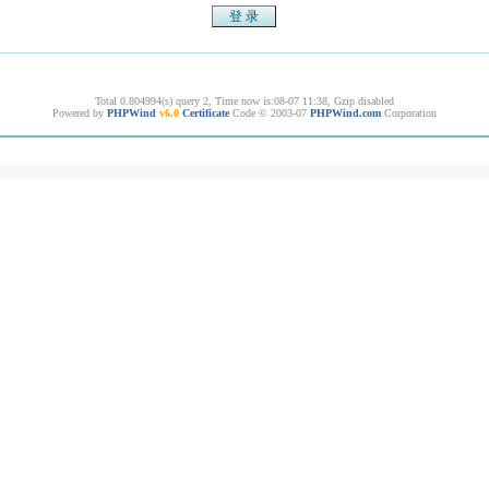
Total 0.804994(s) query 2, Time now is:08-07 11:38, Gzip disabled
Powered by
PHPWind
v6.0
Certificate
Code © 2003-07
PHPWind.com
Corporation