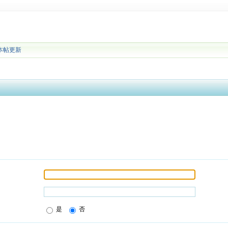
本帖更新
是
否