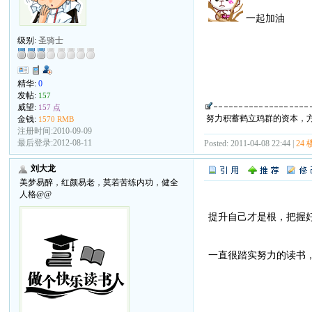
一起加油
级别:
圣骑士
精华:
0
发帖:
157
威望:
157 点
努力积蓄鹤立鸡群的资本，
金钱:
1570 RMB
注册时间:2010-09-09
最后登录:2012-08-11
Posted: 2011-04-08 22:44 |
24 
刘大龙
美梦易醉，红颜易老，莫若苦练内功，健全
人格@@
提升自己才是根，把握
一直很踏实努力的读书