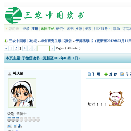
»
您尚未
登录
注册
|
返回主站
|
研究生读书
|
推荐
|
搜索
|
社区服务
|
帮助
|
订阅
三农中国读书论坛
»
毕业研究生读书报告
»
于德丞读书（更新至2012年03月11
Pages: ( 3/6 total )
«
1
2
4
5
6
»
3
本页主题:
于德丞读书（更新至2012年03月11日）
韩庆龄
加油！！！
级别:
圣骑士