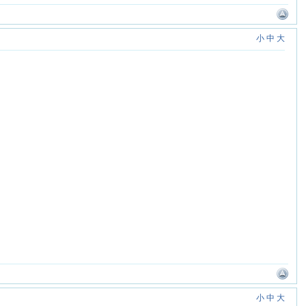
小
中
大
小
中
大