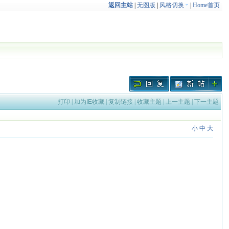
返回主站
|
无图版
|
风格切换
|
Home首页
打印
|
加为IE收藏
|
复制链接
|
收藏主题
|
上一主题
|
下一主题
小
中
大