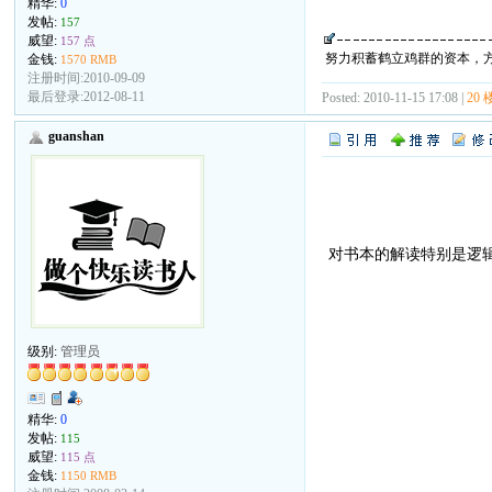
精华:
0
发帖:
157
威望:
157 点
努力积蓄鹤立鸡群的资本，
金钱:
1570 RMB
注册时间:2010-09-09
最后登录:2012-08-11
Posted: 2010-11-15 17:08 |
20 
guanshan
对书本的解读特别是逻
级别:
管理员
精华:
0
发帖:
115
威望:
115 点
金钱:
1150 RMB