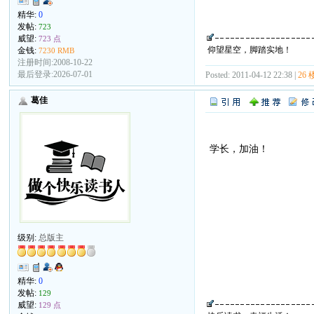
精华:
0
发帖:
723
威望:
723 点
仰望星空，脚踏实地！
金钱:
7230 RMB
注册时间:2008-10-22
最后登录:2026-07-01
Posted: 2011-04-12 22:38 |
26 
葛佳
学长，加油！
级别:
总版主
精华:
0
发帖:
129
威望:
129 点