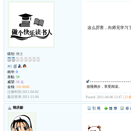
这么厉害，向师兄学习
级别:
骑士
精华:
0
发帖:
59
威望:
59 点
放慢脚步，享受阅读。
金钱:
590 RMB
注册时间:2011-04-02
最后登录:2011-11-04
Posted: 2011-04-06 13:47 |
23 
韩庆龄