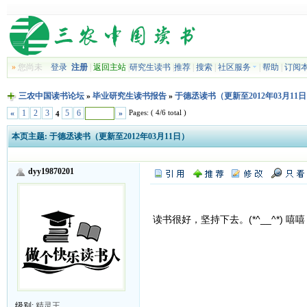
»
您尚未
登录
注册
|
返回主站
|
研究生读书
|
推荐
|
搜索
|
社区服务
|
帮助
|
订阅
三农中国读书论坛
»
毕业研究生读书报告
»
于德丞读书（更新至2012年03月11
Pages: ( 4/6 total )
«
1
2
3
5
6
»
4
本页主题:
于德丞读书（更新至2012年03月11日）
dyy19870201
读书很好，坚持下去。(*^__^*) 嘻嘻
级别:
精灵王