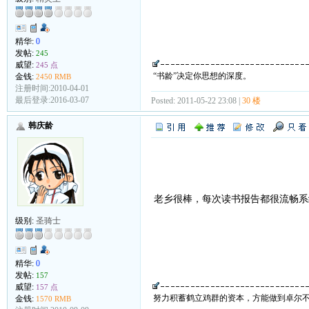
精华:
0
发帖:
245
威望:
245 点
“书龄”决定你思想的深度。
金钱:
2450 RMB
注册时间:2010-04-01
最后登录:2016-03-07
Posted: 2011-05-22 23:08 |
30 楼
韩庆龄
老乡很棒，每次读书报告都很流畅
级别:
圣骑士
精华:
0
发帖:
157
威望:
157 点
努力积蓄鹤立鸡群的资本，方能做到卓尔
金钱:
1570 RMB