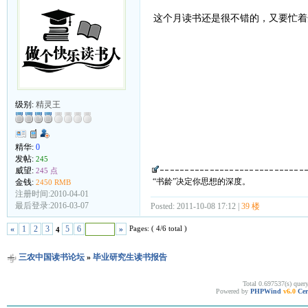
这个月读书还是很不错的，又要忙着
级别:
精灵王
精华:
0
发帖:
245
威望:
245 点
“书龄”决定你思想的深度。
金钱:
2450 RMB
注册时间:2010-04-01
最后登录:2016-03-07
Posted: 2011-10-08 17:12 |
39 楼
Pages: ( 4/6 total )
«
1
2
3
5
6
»
4
三农中国读书论坛
»
毕业研究生读书报告
Total 0.697537(s) quer
Powered by
PHPWind
v6.0
Cer