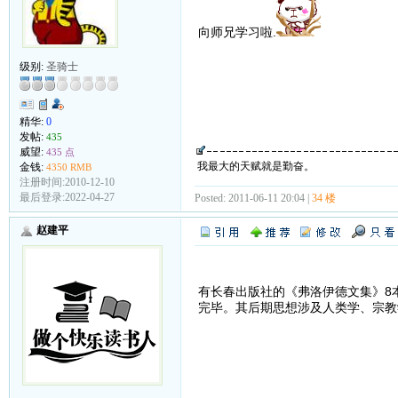
向师兄学习啦.
级别:
圣骑士
精华:
0
发帖:
435
威望:
435 点
我最大的天赋就是勤奋。
金钱:
4350 RMB
注册时间:2010-12-10
最后登录:2022-04-27
Posted: 2011-06-11 20:04 |
34 楼
赵建平
有长春出版社的《弗洛伊德文集》8
完毕。其后期思想涉及人类学、宗教