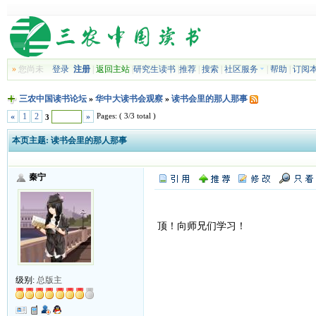
»
您尚未
登录
注册
|
返回主站
|
研究生读书
|
推荐
|
搜索
|
社区服务
|
帮助
|
订阅
三农中国读书论坛
»
华中大读书会观察
»
读书会里的那人那事
Pages: ( 3/3 total )
«
1
2
»
3
本页主题:
读书会里的那人那事
秦宁
顶！向师兄们学习！
级别:
总版主