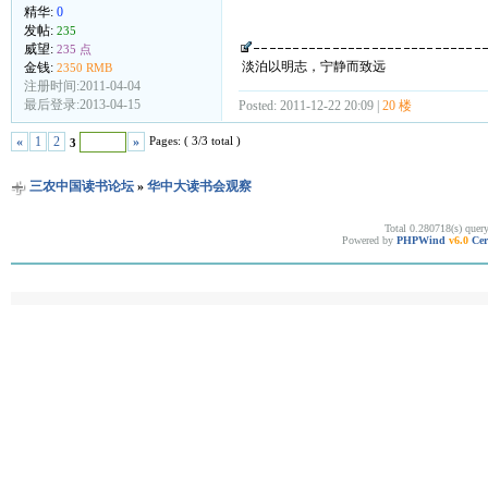
精华:
0
发帖:
235
威望:
235 点
淡泊以明志，宁静而致远
金钱:
2350 RMB
注册时间:2011-04-04
最后登录:2013-04-15
Posted: 2011-12-22 20:09 |
20 楼
Pages: ( 3/3 total )
«
1
2
»
3
三农中国读书论坛
»
华中大读书会观察
Total 0.280718(s) quer
Powered by
PHPWind
v6.0
Cer