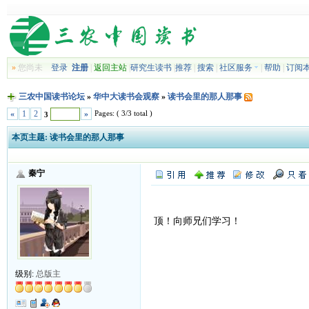
»
您尚未
登录
注册
|
返回主站
|
研究生读书
|
推荐
|
搜索
|
社区服务
|
帮助
|
订阅
三农中国读书论坛
»
华中大读书会观察
»
读书会里的那人那事
Pages: ( 3/3 total )
«
1
2
»
3
本页主题:
读书会里的那人那事
秦宁
顶！向师兄们学习！
级别:
总版主