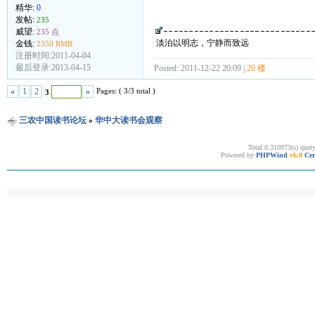
精华:
0
发帖:
235
威望:
235 点
淡泊以明志，宁静而致远
金钱:
2350 RMB
注册时间:2011-04-04
最后登录:2013-04-15
Posted: 2011-12-22 20:09 |
20 楼
Pages: ( 3/3 total )
«
1
2
»
3
三农中国读书论坛
»
华中大读书会观察
Total 0.310973(s) quer
Powered by
PHPWind
v6.0
Cer