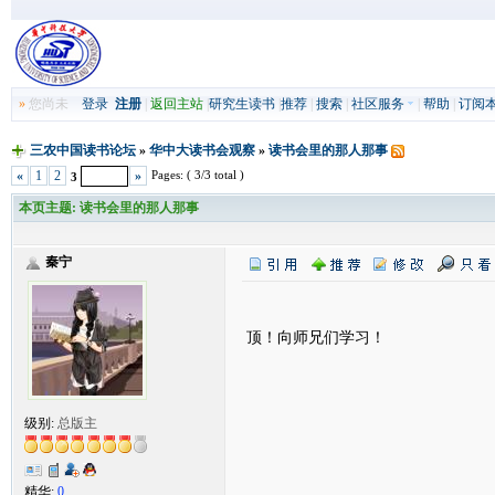
»
您尚未
登录
注册
|
返回主站
|
研究生读书
|
推荐
|
搜索
|
社区服务
|
帮助
|
订阅
三农中国读书论坛
»
华中大读书会观察
»
读书会里的那人那事
Pages: ( 3/3 total )
«
1
2
»
3
本页主题:
读书会里的那人那事
秦宁
顶！向师兄们学习！
级别:
总版主
精华:
0