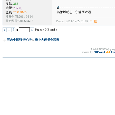
发帖:
235
威望:
235 点
淡泊以明志，宁静而致远
金钱:
2350 RMB
注册时间:2011-04-04
最后登录:2013-04-15
Posted: 2011-12-22 20:09 |
20 楼
Pages: ( 3/3 total )
«
1
2
»
3
三农中国读书论坛
»
华中大读书会观察
Total 0.377329(s) quer
Powered by
PHPWind
v6.0
Cer