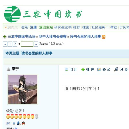
»
您尚未
登录
注册
|
返回主站
|
研究生读书
|
推荐
|
搜索
|
社区服务
|
帮助
|
订阅
三农中国读书论坛
»
华中大读书会观察
»
读书会里的那人那事
Pages: ( 3/3 total )
«
1
2
»
3
本页主题:
读书会里的那人那事
秦宁
顶！向师兄们学习！
级别:
总版主
精华:
0