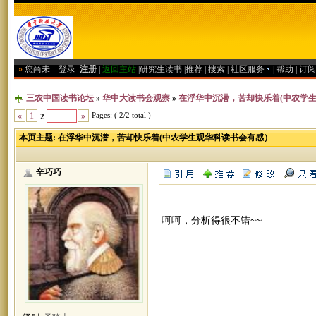
»
您尚未
登录
注册
|
返回主站
|
研究生读书
|
推荐
|
搜索
|
社区服务
|
帮助
|
订阅
三农中国读书论坛
»
华中大读书会观察
»
在浮华中沉潜，苦却快乐着(中农学
Pages: ( 2/2 total )
«
1
»
2
本页主题:
在浮华中沉潜，苦却快乐着(中农学生观华科读书会有感）
辛巧巧
呵呵，分析得很不错~~