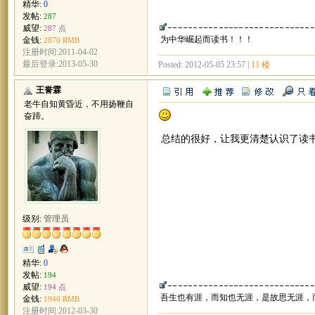
精华:
0
发帖:
287
威望:
287 点
为中华崛起而读书！！！
金钱:
2870 RMB
注册时间:2011-04-02
最后登录:2013-05-30
Posted: 2012-05-05 23:57 |
11 楼
王誉霖
老牛自知黄昏近，不用扬鞭自
奋蹄。
总结的很好，让我更清楚认识了读
级别:
管理员
精华:
0
发帖:
194
威望:
194 点
吾生也有涯，而知也无涯，是故思无涯，
金钱:
1940 RMB
注册时间:2012-03-30