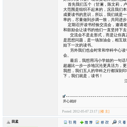
首先我们五个（甘澜，陈文莉，卢
大范围是组织不起来的，况且我们本
成要读书的意识，所以，我们就是一
率的，尽量做到步调一致，共同进步
定期召开读书经验交流会，邀请老
和鼓励会让读书的他们一直坚持下去
交流会不是走形式，而是让你真正
是思想问题，是一场加油会，相互鼓
始下一次的读书。
另外我们也会时常和华科中心读书
会。
最后，我想用冯小学姐的一句话与
超越比一步一步地沉沦更具活力，更
我想，我们五人的华科之行都深刻印
下，我们就是，读
江西师范大学政法
甘
开心就好
Posted: 2012-05-07 23:17 |
[楼 主]
田孟