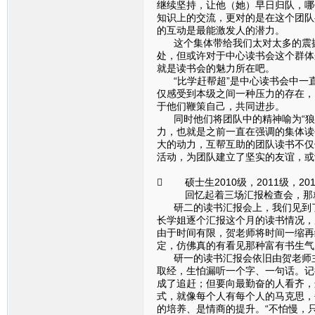
继续坚持，让他（她）早日归队，哪
知识上的交流，更对的是在这个团队
的互动是最能激发人的潜力。
这个集体带给我们太对太多的震撼
处，但或许对于中心读书会这个群体
就是读书会的魅力所在吧。
“比学赶帮超”是中心读书会中一
仅感受到本级之间一种压力的存在，
于他们鞭策自己，共同进步。
同时他们将团队中的精神喻为“狼
力，也就是之前一直在强调的集体读
大的动力，互帮互助的团队读书不仅
活动，为团队建立了坚实的友谊，或
 硕士生2010级，2011级，2
回忆起着三场汇报检查会，那
研二的读书汇报会上，我们见到了
长学姐逐个汇报这个月的读书情况，
由于时间有限，贺老师将时间一缩再
定，仿佛真的有看见那种富有书生气
研一的读书汇报会依旧由贺老师主
取经，生怕漏听一个字、一句话。记
成了追赶；但要向最勤奋的人看齐，
式，就像每个人有每个人的马克思，
的培养、是情商的提升。“不怕慢，