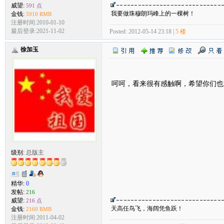
威望:
591 点
我要做珠穆朗玛峰上的一棵树！
金钱:
5910 RMB
注册时间:2010-01-10
最后登录:2021-11-02
Posted: 2012-05-14 23:18 |
5 楼
徐加玉
呵呵，看来很有感触啊，希望你们也
级别:
总版主
精华:
0
发帖:
216
威望:
216 点
天高任鸟飞，海阔凭鱼跃！
金钱:
2160 RMB
注册时间:2011-04-02