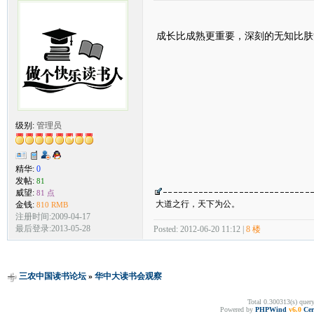
成长比成熟更重要，深刻的无知比肤
级别:
管理员
精华:
0
发帖:
81
威望:
81 点
大道之行，天下为公。
金钱:
810 RMB
注册时间:2009-04-17
最后登录:2013-05-28
Posted: 2012-06-20 11:12 |
8 楼
三农中国读书论坛
»
华中大读书会观察
Total 0.300313(s) quer
Powered by
PHPWind
v6.0
Cer