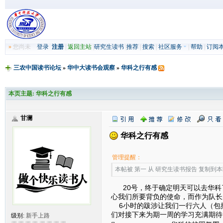
»
您尚未
登录
注册
|
返回主站
|
研究生读书
|
推荐
|
搜索
|
社区服务
|
帮助
|
订阅
三农中国读书论坛
»
华中大读书会观察
»
华科之行有感
本页主题:
华科之行有感
甘澜
华科之行有感
管理提醒：
本帖被 第一 从 研究生读书报告 复制到本区(2
20号，终于确定明天可以去华科
心我们所要背负的使命，而作为队长
6小时的跋涉让我们一行六人（包
们对接下来为期一周的学习充满期待
级别:
新手上路