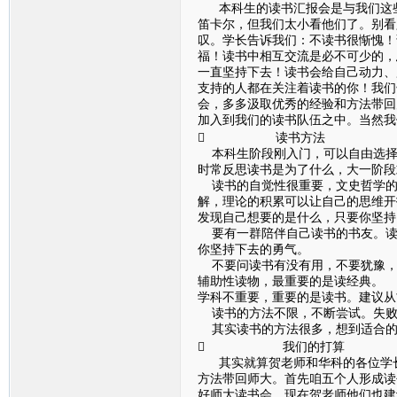
本科生的读书汇报会是与我们这些
笛卡尔，但我们太小看他们了。别看
叹。学长告诉我们：不读书很惭愧！
福！读书中相互交流是必不可少的，
一直坚持下去！读书会给自己动力、
支持的人都在关注着读书的你！我们
会，多多汲取优秀的经验和方法带回
加入到我们的读书队伍之中。当然我
 读书方法
本科生阶段刚入门，可以自由选择
时常反思读书是为了什么，大一阶段
读书的自觉性很重要，文史哲学的
解，理论的积累可以让自己的思维开
发现自己想要的是什么，只要你坚持
要有一群陪伴自己读书的书友。读
你坚持下去的勇气。
不要问读书有没有用，不要犹豫，
辅助性读物，最重要的是读经典。
学科不重要，重要的是读书。建议从
读书的方法不限，不断尝试。失败
其实读书的方法很多，想到适合的
 我们的打算
其实就算贺老师和华科的各位学长
方法带回师大。首先咱五个人形成读
好师大读书会。现在贺老师他们也建