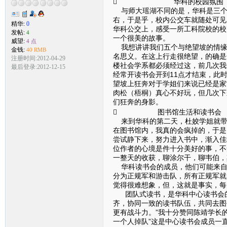
 华科的校园氛围
与师大瑶湖不同的是，华科是三个校
右，于是乎，校内公交车就随处可见
精华:
0
华科公交上，感受一所工科院校的校
发帖:
4
一个很美的故事。
威望:
4 点
我想讲讲我们五个与绝望坡的情缘
金钱:
40 RMB
名思义。在这上行走很绝望，的确是
注册时间:2012-04-29
楼社会学系都必须经过这，前几次我
最后登录:2012-12-15
经常开读书会开到11点才结束，此
望坡上狂奔对于学姐们来说已经是家
肉松（梧桐）真心不好玩，但几次下
们狂奔的身影。
 图书馆生活和读书会
来到华科的第二天，杜姣学姐就带
在图书馆内，我真的会疯掉的，于是
尝试静下来，努力进入书中，渐入佳
位作者的心境是件十分美好的事，不
一整天的收获，聊涂尔干，聊韦伯，
华科读书会的成员，他们可能来自
分为正规军和游击队，所有正规军就
觉得很难想象，但，这就是事实，每
团队式读书，是华科中心读书会的
齐，协同一致的读书队伍，共同去图
更有战斗力。”我十分赞同陈靖学长
一个人掉队”这是中心读书会成员一