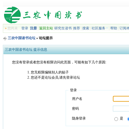
»
您尚未
登录
注册
|
返回主站
|
研究生读书
|
推荐
|
搜索
|
社区服务
|
帮助
|
订阅
三农中国读书论坛
» 论坛提示
三农中国读书论坛 提示信息
您没有登录或者您没有权限访问此页面，可能有如下几个原因:
您无权限编辑别人的贴子
您还不是论坛会员,请先登录论坛
登录
用户名
密码
隐身登录
是