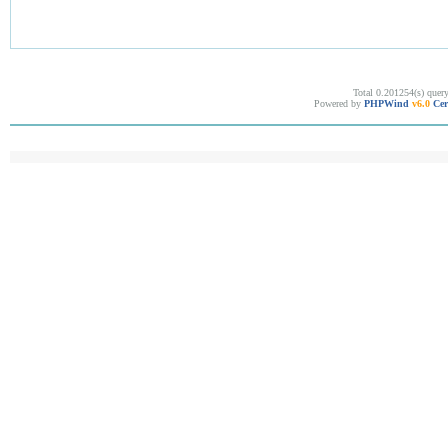
Total 0.201254(s) quer
Powered by
PHPWind
v6.0
Cer