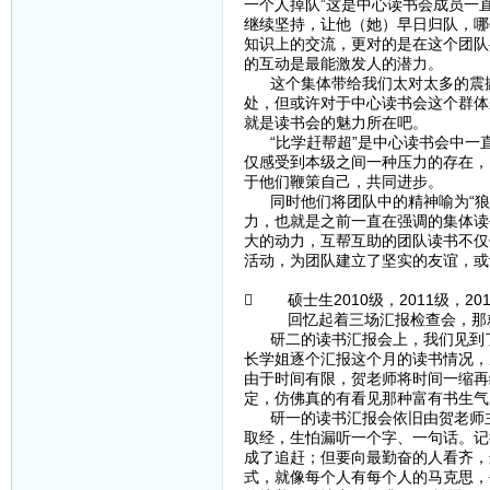
一个人掉队”这是中心读书会成员一
继续坚持，让他（她）早日归队，哪
知识上的交流，更对的是在这个团队
的互动是最能激发人的潜力。
这个集体带给我们太对太多的震撼
处，但或许对于中心读书会这个群体
就是读书会的魅力所在吧。
“比学赶帮超”是中心读书会中一
仅感受到本级之间一种压力的存在，
于他们鞭策自己，共同进步。
同时他们将团队中的精神喻为“狼
力，也就是之前一直在强调的集体读
大的动力，互帮互助的团队读书不仅
活动，为团队建立了坚实的友谊，或
 硕士生2010级，2011级，2
回忆起着三场汇报检查会，那
研二的读书汇报会上，我们见到了
长学姐逐个汇报这个月的读书情况，
由于时间有限，贺老师将时间一缩再
定，仿佛真的有看见那种富有书生气
研一的读书汇报会依旧由贺老师主
取经，生怕漏听一个字、一句话。记
成了追赶；但要向最勤奋的人看齐，
式，就像每个人有每个人的马克思，