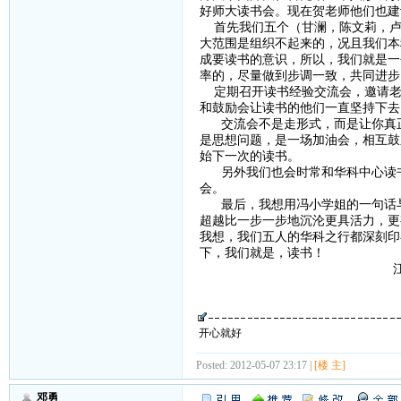
好师大读书会。现在贺老师他们也建
首先我们五个（甘澜，陈文莉，卢
大范围是组织不起来的，况且我们本
成要读书的意识，所以，我们就是一
率的，尽量做到步调一致，共同进步
定期召开读书经验交流会，邀请老
和鼓励会让读书的他们一直坚持下去
交流会不是走形式，而是让你真正
是思想问题，是一场加油会，相互鼓
始下一次的读书。
另外我们也会时常和华科中心读书
会。
最后，我想用冯小学姐的一句话与
超越比一步一步地沉沦更具活力，更
我想，我们五人的华科之行都深刻印
下，我们就是，读
江西师范大学政法
甘
开心就好
Posted: 2012-05-07 23:17 |
[楼 主]
邓勇