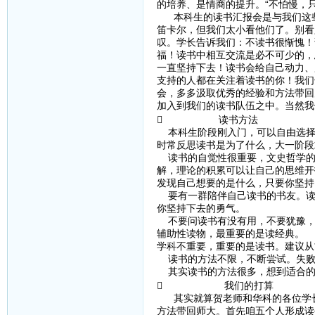
的培养、是情商的提升。“不怕慢，
本科生的读书汇报会是与我们这些
笛卡尔，但我们太小看他们了。别看
叹。学长告诉我们：不读书很惭愧！
福！读书中相互交流是必不可少的，
一直坚持下去！读书会给自己动力、
支持的人都在关注着读书的你！我们
会，多多汲取优秀的经验和方法带回
加入到我们的读书队伍之中。当然我
 读书方法
本科生阶段刚入门，可以自由选择
时常反思读书是为了什么，大一阶段
读书的自觉性很重要，文史哲学的
解，理论的积累可以让自己的思维开
发现自己想要的是什么，只要你坚持
要有一群陪伴自己读书的书友。读
你坚持下去的勇气。
不要问读书有没有用，不要犹豫，
辅助性读物，最重要的是读经典。
学科不重要，重要的是读书。建议从
读书的方法不限，不断尝试。失败
其实读书的方法很多，想到适合的
 我们的打算
其实就算贺老师和华科的各位学长
方法带回师大。首先咱五个人形成读