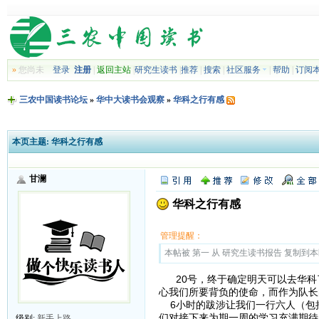
»
您尚未
登录
注册
|
返回主站
|
研究生读书
|
推荐
|
搜索
|
社区服务
|
帮助
|
订阅
三农中国读书论坛
»
华中大读书会观察
»
华科之行有感
本页主题:
华科之行有感
甘澜
华科之行有感
管理提醒：
本帖被 第一 从 研究生读书报告 复制到本区(2
20号，终于确定明天可以去华科
心我们所要背负的使命，而作为队长
6小时的跋涉让我们一行六人（包
们对接下来为期一周的学习充满期待
级别:
新手上路