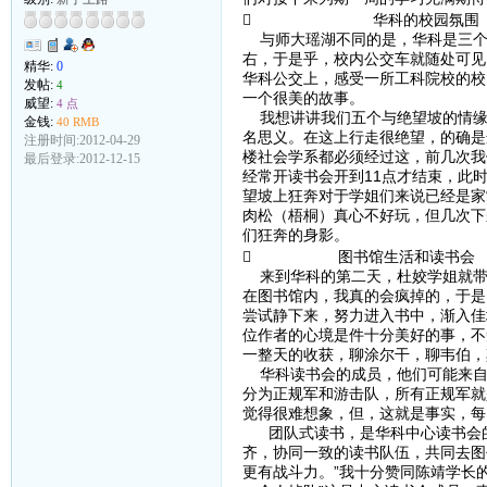
 华科的校园氛围
与师大瑶湖不同的是，华科是三个校
右，于是乎，校内公交车就随处可见
精华:
0
华科公交上，感受一所工科院校的校
发帖:
4
一个很美的故事。
威望:
4 点
我想讲讲我们五个与绝望坡的情缘
金钱:
40 RMB
名思义。在这上行走很绝望，的确是
注册时间:2012-04-29
楼社会学系都必须经过这，前几次我
最后登录:2012-12-15
经常开读书会开到11点才结束，此
望坡上狂奔对于学姐们来说已经是家
肉松（梧桐）真心不好玩，但几次下
们狂奔的身影。
 图书馆生活和读书会
来到华科的第二天，杜姣学姐就带
在图书馆内，我真的会疯掉的，于是
尝试静下来，努力进入书中，渐入佳
位作者的心境是件十分美好的事，不
一整天的收获，聊涂尔干，聊韦伯，
华科读书会的成员，他们可能来自
分为正规军和游击队，所有正规军就
觉得很难想象，但，这就是事实，每
团队式读书，是华科中心读书会的
齐，协同一致的读书队伍，共同去图
更有战斗力。”我十分赞同陈靖学长