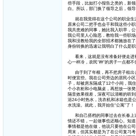
些手段，比如打小报告之类的，新领
白。所以，部门换了领导之后，领导
就在我觉得在这个公司的职业生涯
原来公司二把手也会干和我这些小职
我共患难的同事，她比我入职早，公
我公司里人心险恶，教给我一些职场
我和没教给我的全部招术都施放在了
身份转换的迅速让我明白了什么是职
看来，这就是没有准备好便走进社
心一样冷，农民“种”的房子一点都
由于到了年根，再不把房子租出去
时便宜些。我在公司旁边的居民小区
子，却被房东隔成了12个小间，我
个小衣柜和小电脑桌，再想放一张凳
隔音效果很差，深夜可以清晰的听到
浴24小时热水，洗衣机和冰箱也是
水洗澡。就此，我开始住“公寓”了！
和自己搭档的同事过去在长春上过
情还不错，一起做事也还顺心。知道
事情都是他在做，他说只要他在公司
周末，但其实都是为了在公司复习考