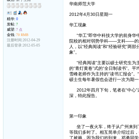
华南师范大学
2012年4月30日星期一
精华:
0
发帖:
7
华工现象
威望:
7 点
金钱:
70 RMB
“华工”即华中科技大学的前身华中
注册时间:2012-04-29
院校的相对弱势学科——文科——的
最后登录:2012-05-05
人，以“经典阅读”和“经验研究”两
象”。
“经典阅读”主要以硕士研究生为
的“青灯黄卷”式的“全日制读书”
雪峰老师作为主持的“读书汇报会”
硕士生每年暑假也会进行一次为期一
2012年四月下旬，笔者在“中心”
深，特此报告。
第一印象
坐了一夜火车，终于从广州来到了
等我们多时了。相互简单介绍过后，
了被褥，因为我们的到来，邓勇同学