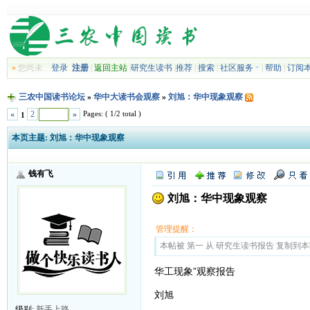
»
您尚未
登录
注册
|
返回主站
|
研究生读书
|
推荐
|
搜索
|
社区服务
|
帮助
|
订阅
三农中国读书论坛
»
华中大读书会观察
»
刘旭：华中现象观察
Pages: ( 1/2 total )
«
2
»
1
本页主题:
刘旭：华中现象观察
钱有飞
刘旭：华中现象观察
管理提醒：
本帖被 第一 从 研究生读书报告 复制到本区(2
华工现象”观察报告
刘旭
级别:
新手上路