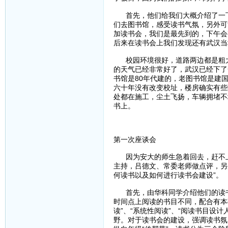
首先，他们给我们大概介绍了一下
们去图书馆，感受读书气氛，另外可
加读书会，我们是最先到的，下午会
后来在读书会上我们发现还有武汉当
校园环境很好，道路两边都是粗大
的天气已经非常好了，武汉已经下了
书馆是80年代建的，老图书馆是建
六十年没有改变校址，楼房确实有些
处都在施工，尘土飞扬，车辆拥堵不
书上。
第一次座谈会
因为安大的师生急着回去，赶不上
主持，吕德文、常委老师做点评，另
何读书以及如何进行读书会建设”。
首先，由华科同学介绍他们的读书
时间点上阅读的书目不同，配合有本
读”、“系统性阅读”、“阅读书目设
野。对于读书会的建设，强调读书氛