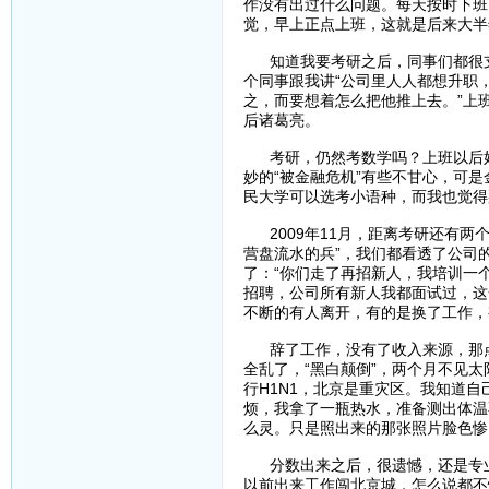
作没有出过什么问题。每天按时下班
觉，早上正点上班，这就是后来大半
知道我要考研之后，同事们都很支
个同事跟我讲“公司里人人都想升职
之，而要想着怎么把他推上去。”上
后诸葛亮。
考研，仍然考数学吗？上班以后好
妙的“被金融危机”有些不甘心，可
民大学可以选考小语种，而我也觉得
2009年11月，距离考研还有两
营盘流水的兵”，我们都看透了公司
了：“你们走了再招新人，我培训一
招聘，公司所有新人我都面试过，这
不断的有人离开，有的是换了工作，
辞了工作，没有了收入来源，那点
全乱了，“黑白颠倒”，两个月不见
行H1N1，北京是重灾区。我知道
烦，我拿了一瓶热水，准备测出体温
么灵。只是照出来的那张照片脸色惨
分数出来之后，很遗憾，还是专业
以前出来工作闯北京城，怎么说都不