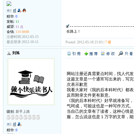
精华:
0
发帖:
11
威望:
11 点
在路上！
金钱:
110 RMB
注册时间:2012-05-15
最后登录:2012-10-11
Posted: 2012-05-18 21:03 |
7 楼
刘旭
网站注册还真需要点时间，找人代发
这篇文章是一个通宵写出来的，写完
次表示歉意
我看大家对《我的后本科时代》都表
反而附录文件更有新意。
《我的后本科时代》好早就准备写，
气呵成，可能这也是一种写作方式。
当自己的文章有了读者，这种心情是
级别:
新手上路
服，怎么说这也是１万字的文章，能
精华:
0