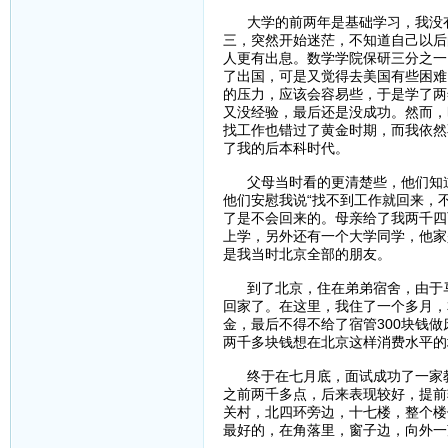
大学的前两年是基础学习，我没有
三，突然开始迷茫，不知道自己以后
人更有出息。数学学院保研三分之一
了出国，可是又觉得去美国有些困难
的压力，应该会容易些，于是学了两
又没经验，最后还是没成功。然而，
找工作也错过了黄金时期，而我依然
了我的后本科时代。
父母当时看的更清楚些，他们知道
他们安慰我说“找不到工作就回来，
了是不会回来的。母亲给了我两千四
上学，另外还有一个大学同学，他家
是我当时北京全部的朋友。
到了北京，住在弟弟宿舍，由于马
回家了。在这里，我住了一个多月，
金，最后不得不给了宿管300块钱
两千多块钱想在北京这样消费水平的
终于在七月底，面试成功了一家教
之前两千多点，后来表现较好，提前
关村，北四环旁边，十七楼，整个楼
最好的，在角落里，窗子边，向外一