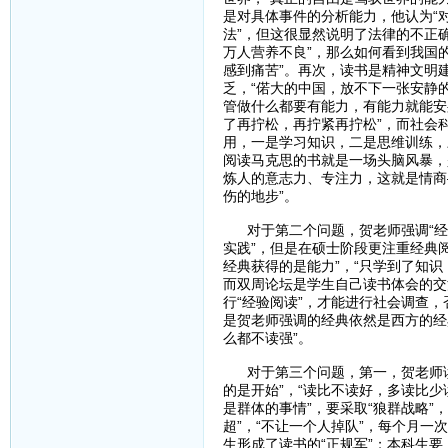
是对具体事件的分析能力，他认为“
法”，但这很显然说明了法律的不正确
万人营养不良”，那么如何看到我国
感到痛苦”。再次，读书是精神文明
乏，“偌大的中国，放不下一张安静的
管做什么都要有能力，有能力就能安
了再拧松，再拧紧再拧松”，而社会
用，一是学习知识，二是思维训练，
阅读马克思的书就是一场头脑风暴，
炼人的意志力、专注力，这就是情商
伤的地步”。
对于第二个问题，贺老师强调“经典
实践”，但是在硕士阶段更注重经典
经典获得的是能力”，“只学到了知
而双周论坛是学生自己读书体会的交
行“经验阅读”，才能进行社会调查
是贺老师强调的经典依然是西方的经
么都不读强”。
对于第三个问题，第一，贺老师读书
的是开始”，“读比不读好，多读比少
是群体的事情”，要采取“狼群战略”
超”，“不让一个人掉队”，每个月一
生形成了读书的“正规军”；本科生要