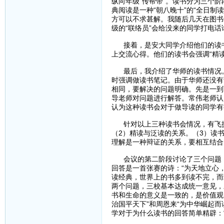
纵向年级“传帮带”。读书分为三个
典阅读是一种“朝八晚十”的“全日制
方可以不求甚解。我随后几天在图书
级的“联络员”会给没来的同学打电话
接着，是安大同学介绍他们的读书
上交流心得。他们的读书会强调“精
最后，我介绍了华师的读书情况。
时强调做读书笔记。由于华师还没有
相同，要解决的问题明确。先是一到
导老师对问题进行解答。常伟老师认
认为这种读书会对于做导读的同学有
针对以上三种读书会情况，有飞提出
（2）精读与泛读的关系。（3）读
理解是一种辩证的关系，要相互结合
会议的第二阶段讨论了三个问题：
回答是一首张赛的诗：“为天地立心
读经典，世界上的书多到读不完，而
两个问题，三校基本达成统一意见，
书和生命的意义是一致的，是价值观的
治国平天下”和周恩来“为中华崛起
学对于为什么读书的回答简单精辟：