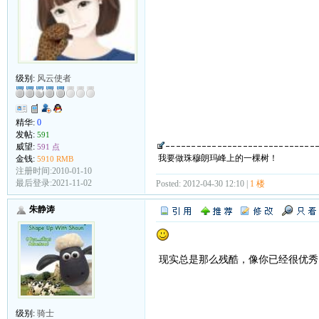
级别:
风云使者
精华:
0
发帖:
591
威望:
591 点
我要做珠穆朗玛峰上的一棵树！
金钱:
5910 RMB
注册时间:2010-01-10
最后登录:2021-11-02
Posted: 2012-04-30 12:10 |
1 楼
朱静涛
现实总是那么残酷，像你已经很优秀
级别:
骑士