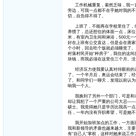
工作机械重复，索然乏味，我一直
旁边，可我一点都不在乎她对我的不
切，自负得不得了。
上班了，不能再在学校里住了，他
养惯了，总还想住的体面一点，床位
米，有室内卫生间和淋浴，500元
好在上班有公交直达，但是会在唐家
个小时，回去吃个饭就必须睡觉了。
村落村民开始“种房子”，我住的这
块钱，而我必须在这里住三个月。没
经济压力使我要认真对待眼前的这
了。一个半月后，奥运会结束了，经
了。和同学们一聊天，发现以前认为
响我一个人。
我换到了另外一个部门，可是和老
却让我犯了一个严重的公司大忌——
硕士。我觉得她只是学历比我高一点
任，一年内没有升职希望，可是她不
我开始加班加点的工作，一方面回
我和新领导的矛盾也越来越大，主要
有“自己人”掌权，这样对她来说工