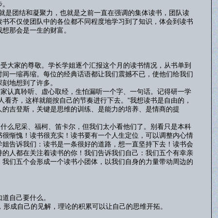
步。
就是团结和凝聚力，也就是之前一直在强调的集体读书，团队读
读书不仅使团队中的各位都不同程度地学习到了知识，体会到读书
我想那会是一生的财富。
受大家的尊敬。学长学姐逐个汇报这个月的读书情况，从书单到
时间一缩再缩。每位的经典话语都让我们震撼不已，使他们给我们
深刻地想到了许多。
家认真聆听、虚心取经，生怕漏听一个字、一句话。记得研一学
人看齐，这样就能按自己的节奏进行下去。”我想读书是自由的，
人的吉登斯，关键是思维的训练、是能力的培养、是情商的提
什么尼采、福柯、笛卡尔，但我们太小看他们了。别看只是本科
书很惭愧！读书很充实！读书要有一个人生定位，可以调整内心情
学姐告诉我们：读书是一条很好的道路，想一直坚持下去！读书会
持的人都在关注着读书的你！我们告诉我们自己：我们五个有幸亲
，我们五个会形成一个读书小团体，以我们自身的力量带动周边的
。
知道自己要什么。
，形成自己的见解，理论的积累可以让自己的思维开拓。