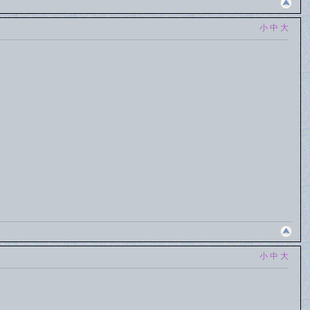
小
中
大
小
中
大