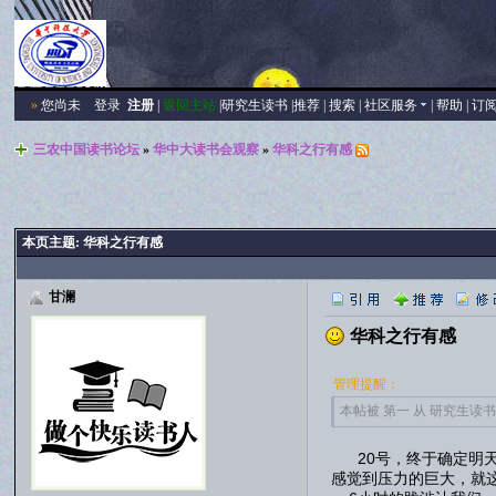
»
您尚未
登录
注册
|
返回主站
|
研究生读书
|
推荐
|
搜索
|
社区服务
|
帮助
|
订
三农中国读书论坛
»
华中大读书会观察
»
华科之行有感
本页主题:
华科之行有感
甘澜
华科之行有感
管理提醒：
本帖被 第一 从 研究生读书报告
20号，终于确定明天
感觉到压力的巨大，就