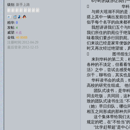
6小时的跋涉让我们一
级别:
新手上路
 华科的校
与师大瑶湖不同的是，
搭上其中一辆出发前往
似乎每个名字的由来都
精华:
0
我想讲讲我们五个与绝
发帖:
4
我们所住的韵苑位于绝
威望:
4 点
味着我们要步行回韵苑
金钱:
40 RMB
注册时间:2012-04-29
们来说已经是家常便饭
最后登录:2012-12-15
时又再次经过绝望坡，
 图书馆生活
来到华科的第二天，杜
各种的不淡定，但看看
活》之中，尝试去感受
尔干，聊韦伯，其实也
华科读书会的成员，他
高校的研究生组成。 
团队式读书，是华科中
同去吃饭，共同回，这
致的团队式读书生活.
（她）早日归队，哪位
相互之间形成的那种共
这个集体带给我们太对
规定的吧，在“不恰当”
“比学赶帮超”是中心