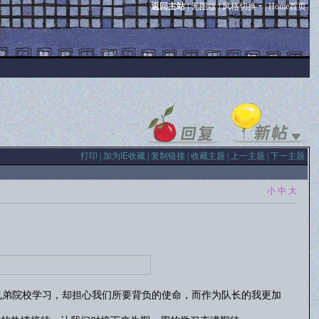
返回主站
|
无图版
|
风格切换
|
Home首页
打印
|
加为IE收藏
|
复制链接
|
收藏主题
|
上一主题
|
下一主题
小
中
大
弟院校学习，却担心我们所要背负的使命，而作为队长的我更加