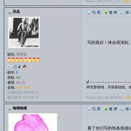
Posted: 2012-05-07 23:17 |
[楼 
田孟
写的真好！体会很深刻
级别:
管理员
精华:
0
发帖:
861
威望:
861 点
研究新领域，开辟新战线。
金钱:
8610 RMB
注册时间:2008-04-18
最后登录:2023-02-15
Posted: 2012-05-08 00:05 |
1 楼
咯哩咯哩
看了你们写的纸条很感