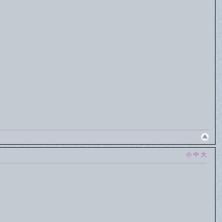
小
中
大