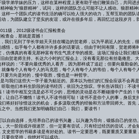
下级学弟学妹的压力，这样在某种程度上更有助于他们鞭策自己，共同进
神喻为“狼群精神”，试问，这样的团队怎么可能不让人感动。狼群精神
，这样一个团队式的读书生活的确可以给人强大的动力，互帮互助的团队
活动，为团队建立了坚实的友谊，或许在很多年后，再回忆过这段岁月，
011级，2012级读书会汇报检查会
查会，那就是震撼！
我们见到了学长学姐天天挂在嘴边的贺老师，以为平易近人的先生，很
的感悟，似乎每个人都有许许多多的话要说，但由于时间有限，贺老师将
定，仿佛真的有看见那种富有书生气质才华的感觉。这场汇报会让我们都
由贺老师主持。长达六小时的汇报会上，没有看见那位有丝毫倦意。大
这样说的：“不要向最优秀的人看齐，因为那样成了追赶；但要向最勤奋的
，就像每个人有每个人的马克思，每个人有每个人的韦伯，每个人有每个
，只要方向是对的，慢中取胜，慢也是一种哲学。
与我们这些大一学子最为贴近的。原本以为他们的汇报会应该不会再是
。听取他们本科生阶段的读书经历，依旧为之惊叹。学长告诉我们：不读
福！读书中相互交流是必不可少的，思维的灵动是在不断碰撞中产生的！
醒，让自己不懒惰！读书人不读书很可耻！读书不是你个人的事，身后支
我们将好好珍惜这次的机会，多多汲取优秀的经验和方法带回师大。首先
伍之中。当然我们更加明确我们自己：我们，要读书！
以自由选择，先培养自己的读书兴趣，以兴趣为导向，锻炼自己的坐功
么，大一阶段或许很迷茫，但一定要有尝试，只有经过经历的尝试，才会
文史哲学的书籍多读是有好处的。读书一定要思考，既要重质又要重量
，只要你坚持，你绝对可以成功。