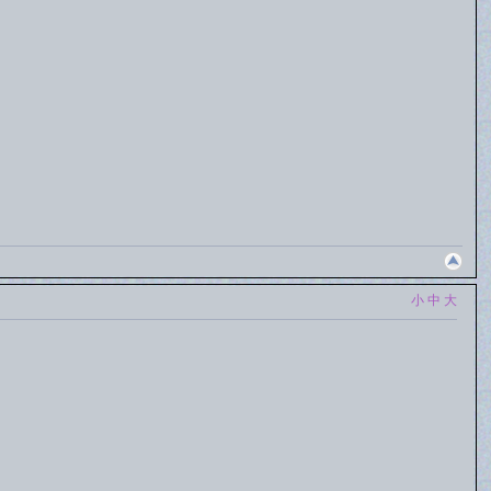
小
中
大