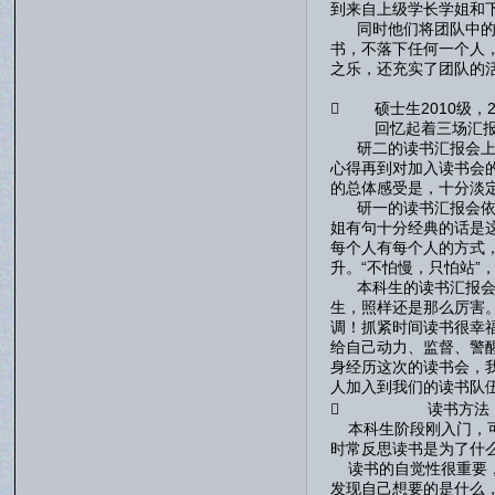
到来自上级学长学姐和
同时他们将团队中的精
书，不落下任何一个人
之乐，还充实了团队的
 硕士生2010级，2
回忆起着三场汇报检
研二的读书汇报会上，
心得再到对加入读书会
的总体感受是，十分淡
研一的读书汇报会依旧
姐有句十分经典的话是
每个人有每个人的方式
升。“不怕慢，只怕站”
本科生的读书汇报会是
生，照样还是那么厉害
调！抓紧时间读书很幸
给自己动力、监督、警
身经历这次的读书会，
人加入到我们的读书队
 读书方法
本科生阶段刚入门，可
时常反思读书是为了什
读书的自觉性很重要，
发现自己想要的是什么