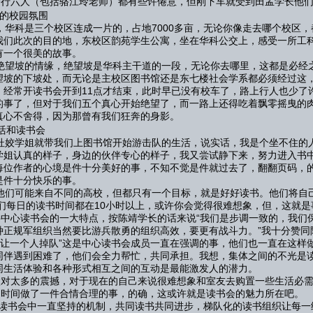
行六人（包括骆江玲老师）都有些许倦意，但刚下车就受到田孟学长他们
园氛围
华科是三个校区连成一片的，占地7000多亩，无论你像走去哪个校区，
我们此次的目的地，东校区韵苑学生公寓，坐在华科公交上，感受一所工
有一个很美的故事。
望坡的情缘，绝望坡是华科主干道的一段，无论你去哪里，这都是必经
望坡的下坡处，而无论是主校区图书馆还是东七楼社会学系都必须经过这
。经常开读书会开到11点才结束，此时早已没有校车了，路上行人也少了
的事了，但对于我们五个真心开始绝望了，而一路上还得吃着飘零摇曳的
真心不舍得，因为那曾有我们狂奔的身影。
和读书会
姣学姐就带我们上图书馆开始游击队的生活，说实话，我是个坐不住的
学姐认真的样子，身边的伙伴专心的样子，我又尝试静下来，努力进入书
每位作者的心境是件十分美好的事，不知不觉是件就过去了，翻翻页码，
是件十分快乐的事。
们可能来自不同的高校，但都只有一个目标，就是好好读书。他们将自
他们每日的读书时间都在10小时以上，或许你会觉得很难想象，但，这就
心读书会的一大特点，按陈靖学长的话来说“我们是步调一致的，我们保
种正规军组织当然要比游兵散勇的组织高效，要更有战斗力。”我十分赞同
“不让一个人掉队”这是中心读书会成员一直在强调的事，他们也一直在这
同伴遇到困难了，他们会全力帮忙，共同承担。我想，集体之间的不光是
同生活体验和各种形式相互之间的互动是最能激发人的潜力。
太多的震撼，对于现在的自己来说很难想象和室友去购置一些生活必需
的时间做了一件合情合理的事，的确，这或许就是读书会的魅力所在吧。
读书会中一直坚持的机制，共同读书共同进步，梯队化的读书组织让每一