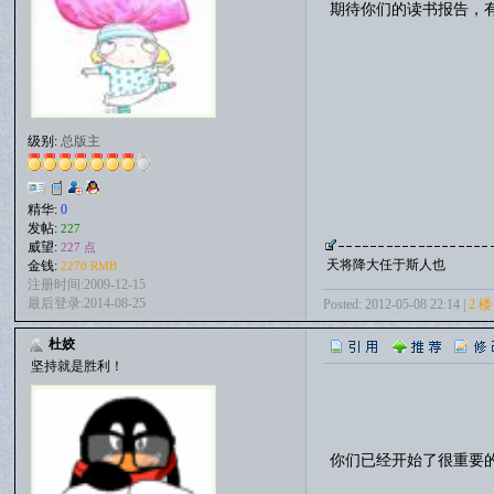
期待你们的读书报告，
级别:
总版主
精华:
0
发帖:
227
威望:
227 点
天将降大任于斯人也
金钱:
2270 RMB
注册时间:2009-12-15
最后登录:2014-08-25
Posted: 2012-05-08 22:14 |
2 楼
杜姣
坚持就是胜利！
你们已经开始了很重要