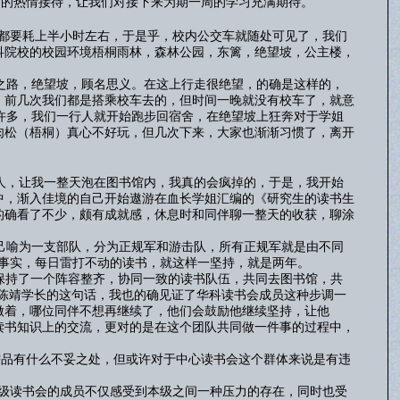
的热情接待，让我们对接下来为期一周的学习充满期待。
都要耗上半小时左右，于是乎，校内公交车就随处可见了，我们
科院校的校园环境梧桐雨林，森林公园，东篱，绝望坡，公主楼，
之路，绝望坡，顾名思义。在这上行走很绝望，的确是这样的，
，前几次我们都是搭乘校车去的，但时间一晚就没有校车了，就意
许多，我们一行人就开始跑步回宿舍，在绝望坡上狂奔对于学姐
肉松（梧桐）真心不好玩，但几次下来，大家也渐渐习惯了，离开
人，让我一整天泡在图书馆内，我真的会疯掉的，于是，我开始
中，渐入佳境的自己开始遨游在血长学姐汇编的《研究生的读书生
的确看了不少，颇有成就感，休息时和同伴聊一整天的收获，聊涂
己喻为一支部队，分为正规军和游击队，所有正规军就是由不同
是事实，每日雷打不动的读书，就这样一坚持，就是两年。
持了一个阵容整齐，协同一致的读书队伍，共同去图书馆，共
陈靖学长的这句话，我也的确见证了华科读书会成员这种步调一
样做着，哪位同伴不想再继续了，他们会鼓励他继续坚持，让他
读书知识上的交流，更对的是在这个团队共同做一件事的过程中，
品有什么不妥之处，但或许对于中心读书会这个群体来说是有违
级读书会的成员不仅感受到本级之间一种压力的存在，同时也受