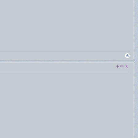
小
中
大