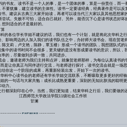
的书友。读书不是一个人的事，是一个团体的事，算是一份责任，而一
不要犹豫，建立读书的主体性。读书一定要读经典，经典著作是可以反
读书。建议从古典三大家开始读，再者可以读当代三大家以及其他思想家
尝试。失败不可怕，适合自己就好。另外，能否沉下心是读书状态好坏
想到适合的才是最好的。
算
的各位学长学姐不建议的话，我们也有一个计划，就是将此次华科之行
染、影响周边的人加入我们的读书队伍之中，办好师大读书会。现在贺老
陈文莉，卢文艳，陈静，覃玉楼）形成一个读书的团队，我想团队式的
能集中的读书时间不会很多，更关键的是没有形成要读书的意识，所以，
效率的，尽量做到步调一致，共同进步。
会，邀请老师为我们主持和点评，就像贺老师那样，为每位认真读书的
是让你真正与同伴进行交流，与老师进行探讨，读书交流会就是一场思
总结你这一个阶段的成果，再重新轻装出发，开始下一次的读书。
科中心读书会的老师还有学长学姐交流联系，不断吸取更多更好的经验
的一句话与大家共勉：成长比成熟更重要，深刻的无知比肤浅的聪明更
和动力。
科之行都深刻印在心中。当然，我们更知道，结束华科之行后，
学政法学院11级社会工作班
澜