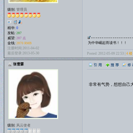
级别:
管理员
精华:
0
发帖:
287
威望:
287 点
为中华崛起而读书！！！
金钱:
2870 RMB
注册时间:2011-04-02
最后登录:2013-05-30
Posted: 2012-05-09 22:53 |
4 楼
张雪霖
非常有气势，想想自己
级别:
风云使者