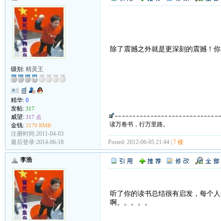
除了震撼之外就是更深刻的震撼！
级别:
精灵王
精华:
0
发帖:
317
威望:
317 点
读万卷书，行万里路。
金钱:
3170 RMB
注册时间:2011-04-03
最后登录:2014-06-18
Posted: 2012-06-05 21:44 |
7 楼
李浩
听了你的读书总结很有启发，每个人
啊。。。。。