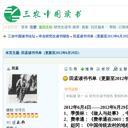
»
您尚未
登录
注册
|
返回主站
|
研究生读书
|
推荐
|
搜索
|
社区服务
|
帮助
|
订阅
三农中国读书论坛
»
毕业研究生读书报告
»
田孟读书书单（更新至2012年6月29
本页主题:
田孟读书书单（更新至2012年6月29日）
田孟
田孟读书书单（更新至2012年
管理提醒：
本帖被 第一 从 研究生读书报告 复制到本区(2
2012年6月4日——2012年6月29
级别:
管理员
1、季羡林：《做人与处事》，
2、费孝通：《费孝通在2003
3、赵冈：《中国传统农村的地
精华:
0