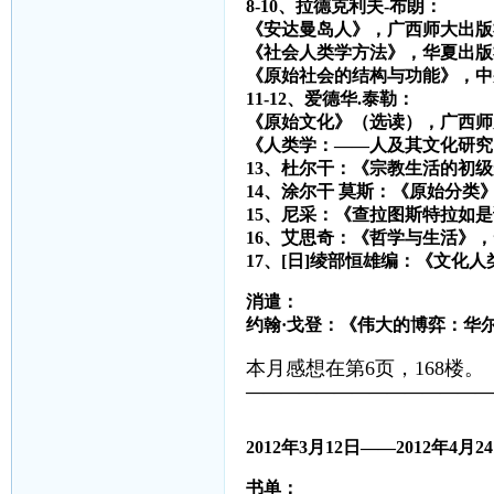
8-10、拉德克利夫-布朗：
《安达曼岛人》，广西师大出版
《社会人类学方法》，华夏出版
《原始社会的结构与功能》，中
11-12、爱德华.泰勒：
《原始文化》（选读），广西师
《人类学：——人及其文化研究
13、杜尔干：《宗教生活的初
14、涂尔干 莫斯：《原始分类
15、尼采：《查拉图斯特拉如
16、艾思奇：《哲学与生活》
17、[日]绫部恒雄编：《文化
消遣：
约翰·戈登：《伟大的博弈：华
本月感想在第6页，168楼。
——————————————
2012
年
3
月
12
日——
2012
年
4
月
24
书单：