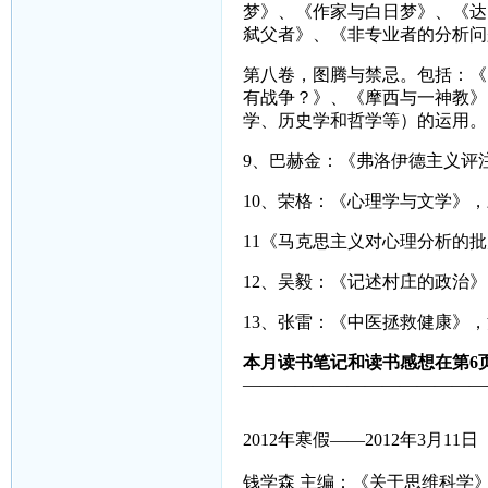
梦》、《作家与白日梦》、《达
弑父者》、《非专业者的分析问
第八卷，图腾与禁忌。包括：《
有战争？》、《摩西与一神教》
学、历史学和哲学等）的运用。
9
、巴赫金：《弗洛伊德主义评
10
、荣格：《心理学与文学》，
11
《马克思主义对心理分析的批
12
、吴毅：《记述村庄的政治》
13
、张雷：《中医拯救健康》，
本月读书笔记和读书感想在第6页
——————————————
2012年寒假——2012年3月11日
钱学森 主编：《关于思维科学