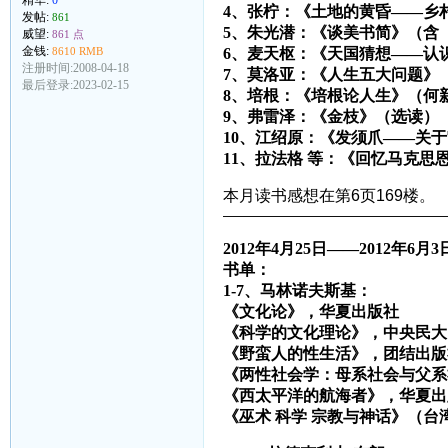
4、张柠：《土地的黄昏——乡
发帖:
861
5、朱光潜：《谈美书简》（含
威望:
861 点
金钱:
8610 RMB
6、麦天枢：《天国猜想——认
注册时间:2008-04-18
7、莫洛亚：《人生五大问题》
最后登录:2023-02-15
8、培根：《培根论人生》（何
9、弗雷泽：《金枝》（选读）
10、江绍原：《发须爪——关
11、拉法格 等：《回忆马克思
本月读书感想在第6页169楼。
————————————————
2012年4月25日——2012年6月3
书单：
1-7、马林诺夫斯基：
《文化论》，华夏出版社
《科学的文化理论》，中央民大
《野蛮人的性生活》，团结出版
《两性社会学：母系社会与父系
《西太平洋的航海者》，华夏出
《巫术 科学 宗教与神话》（台