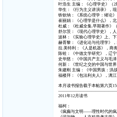
叶浩生 主编：《心理学史》（
华生：《行为主义讲演录》，现
铁钦纳：《系统心理学：绪论》
崔丽娟：《心理学是什么》，北
杜威：《杜威全集.早期著作》
舒尔茨：《现代心理学史》，人
波林：《实验心理学史》上、下
赫胥黎：《进化论与伦理学》，
拉.美特利：《人是机器》，商
陈铨：《中德文学研究》，辽宁
史华慈：《中国共产主义与毛泽
何新：《世纪之交的中国与世界
朱建刚 主编：《中国男孩：洪
福楼拜：《包法利夫人》，漓江
本月读书报告载于本帖第六页15
——————————————
2011年12月读书
福柯：
《疯癫与文明——理性时代的疯
《词与物——人文科学考古学》