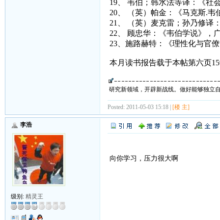
19、 韦伯；韩水法等译：《
20、 （英）帕金：《马克斯.
21、 （英）麦克雷；孙乃修译
22、 顾忠华：《韦伯学说》，
23、施路赫特：《理性化与官
本月读书报告载于本帖第六页15
研究新领域，开辟新战线。做好能够独立
Posted: 2011-05-03 15:18 |
[楼 主]
李浩
向你学习，压力很大啊
级别:
精灵王