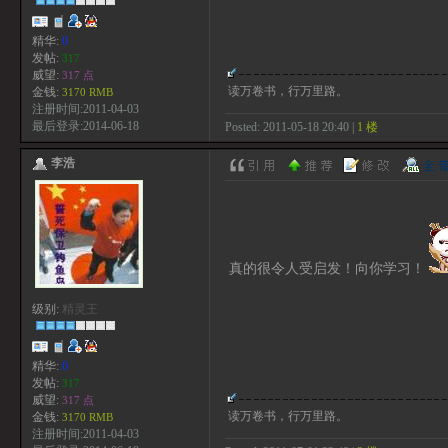
精华:
0
发帖:
317
威望:
317 点
读万卷书，行万里路。
金钱:
3170 RMB
注册时间:2011-04-03
最后登录:2014-06-18
Posted: 2011-05-18 20:40 |
1 楼
李浩
真的很令人受启发！向你学习！
级别:
精灵王
精华:
0
发帖:
317
威望:
317 点
读万卷书，行万里路。
金钱:
3170 RMB
注册时间:2011-04-03