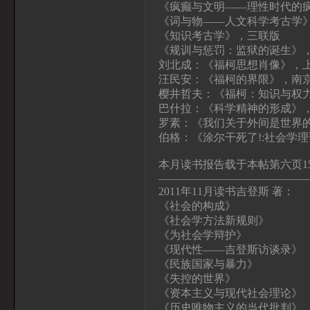
《疯癫与文明——理性时代的
《词与物——人文科学考古学
《知识考古学》，三联版
《规训与惩罚：监狱的诞生》
刘北成：《福柯思想肖像》，
汪民安：《福柯的界限》，南
樱井哲夫：《福柯：知识与权
巴什拉：《科学精神的形成》
罗素：《我们关于外间是世界
伯格：《涂尔干死了!:社会学
本月读书报告载于本帖第六页1
—————————————
2011年11月读书吉登斯 著：
《社会的构成》
《社会学方法新规则》
《为社会学辩护》
《现代性——吉登斯访谈录》
《民族国家与暴力》
《失控的世界》
《资本主义与现代社会理论》
《历史唯物主义的当代批判》