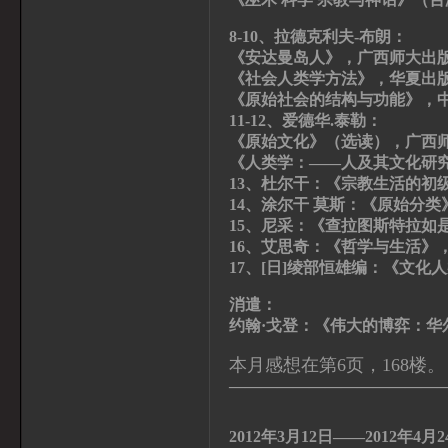
8-10、拉德克利夫-布朗：
《安达曼岛人》，广西师大出
《社会人类学方法》，华夏出
《原始社会的结构与功能》，
11-12、爱德华.泰勒：
《原始文化》（选读），广西
《人类学：——人及其文化研
13、杜尔干：《宗教生活的初
14、涂尔干 莫斯：《原始分
15、尼采：《查拉图斯特拉如
16、艾思奇：《哲学与生活》
17、[日]绫部恒雄编：《文化
消遣：
约翰·戈登：《伟大的博弈：华
本月感想在第6页，168楼。
—————————————
2012
年
3
月
12
日——
2012
年
4
月
2