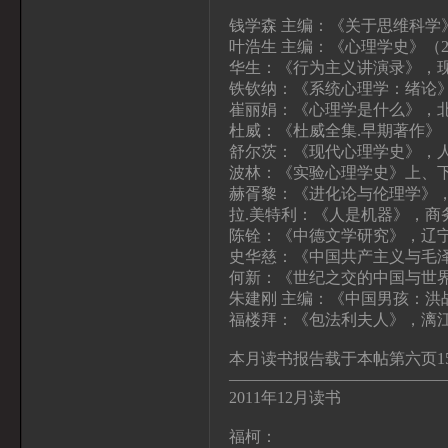
钱学森 主编：《关于思维科学
叶浩生 主编：《心理学史》（
华生：《行为主义讲演录》，
铁钦纳：《系统心理学：绪论
崔丽娟：《心理学是什么》，
杜威：《杜威全集.早期著作》
舒尔茨：《现代心理学史》，
波林：《实验心理学史》上、
赫胥黎：《进化论与伦理学》
拉.美特利：《人是机器》，商
陈铨：《中德文学研究》，辽
史华慈：《中国共产主义与毛
何新：《世纪之交的中国与世
朱建刚 主编：《中国男孩：洪
福楼拜：《包法利夫人》，漓
本月读书报告载于本帖第六页1
—————————————
2011年12月读书
福柯：