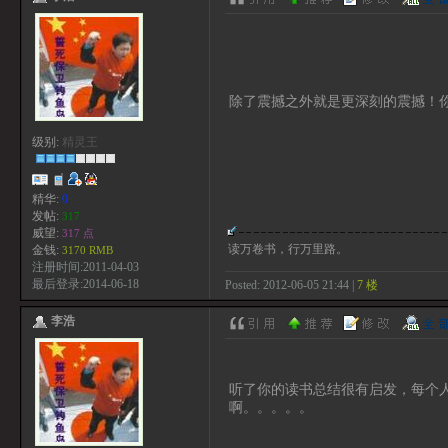
除了震撼之外就是更深刻的震撼！
级别:
精灵王
精华:
0
发帖:
317
威望:
317 点
读万卷书，行万里路。
金钱:
3170 RMB
注册时间:2011-04-03
最后登录:2014-06-18
Posted: 2012-06-05 21:44 |
7 楼
李浩
听了你的读书总结很有启发，每个
啊。。。。。