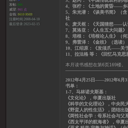
3、赵冈：《中国传统农村的地
发帖:
861
4、张柠：《土地的黄昏——
威望:
861 点
5、朱光潜：《谈美书简》（
金钱:
8610 RMB
社
注册时间:2008-04-18
6、麦天枢：《天国猜想——
最后登录:2023-02-15
7、莫洛亚：《人生五大问题》
8、培根：《培根论人生》（
9、弗雷泽：《金枝》（选读）
10、江绍原：《发须爪——关
11、拉法格 等：《回忆马克思
本月读书感想在第6页169楼。
———————————————
2012年4月25日——2012年6月
书单：
1-7、马林诺夫斯基：
《文化论》，华夏出版社
《科学的文化理论》，中央民
《野蛮人的性生活》，团结出
《两性社会学：母系社会与父
《西太平洋的航海者》，华夏
《巫术 科学 宗教与神话》（