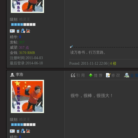
级别:
精灵王
精华:
0
发帖:
317
威望:
317 点
读万卷书，行万里路。
金钱:
3170 RMB
注册时间:2011-04-03
最后登录:2014-06-18
Posted: 2011-11-12 22:06 |
4 楼
李浩
很牛，很棒，很强大！
级别:
精灵王
精华:
0