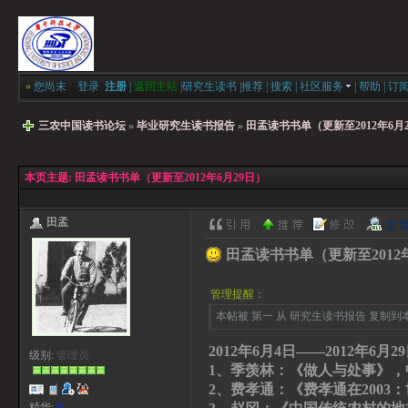
»
您尚未
登录
注册
|
返回主站
|
研究生读书
|
推荐
|
搜索
|
社区服务
|
帮助
|
订
三农中国读书论坛
»
毕业研究生读书报告
»
田孟读书书单（更新至2012年6月
本页主题:
田孟读书书单（更新至2012年6月29日）
田孟
田孟读书书单（更新至2012年
管理提醒：
本帖被 第一 从 研究生读书报告 复制到本区(
2012年6月4日——2012年6月2
级别:
管理员
1、季羡林：《做人与处事》，
2、费孝通：《费孝通在200
精华:
0