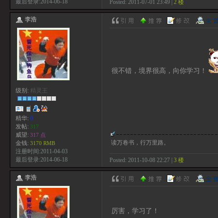
最后登录:2014-06-18
Posted: 2011-07-01 23:49 |
2 楼
李浩
很不错，境界很高，向你学习！
级别:
精灵王
精华:
0
发帖:
317
威望:
317 点
读万卷书，行万里路。
金钱:
3170 RMB
注册时间:2011-04-03
最后登录:2014-06-18
Posted: 2011-10-08 22:27 |
3 楼
李浩
厉害，学习了！