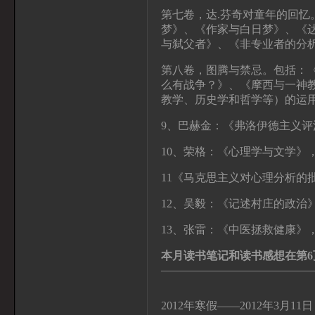
第七卷，达
.
芬奇对童年的回忆
梦》、《作家与白日梦》、《
与弑父者》、《非专业者的分
第八卷，图腾与禁忌。包括：
么有战争？》、《摩西与一神
教学、历史学和哲学等）的运
9
、巴赫金：《弗洛伊德主义评
10
、荣格：《心理学与文学》
11
《马克思主义对心理分析的
12
、吴毅：《记述村庄的政治
13
、张雷：《中医拯救健康》
本月读书笔记和读书感想在第6页
—————————————
2012年寒假——2012年3月11日