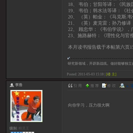
18、 韦伯；甘阳等译：《民
19、 韦伯；韩水法等译：《
20、 （英）帕金：《马克斯.
21、 （英）麦克雷；孙乃修
22、 顾忠华：《韦伯学说》，
23、施路赫特：《理性化与官
本月读书报告载于本帖第六页15
研究新领域，开辟新战线。做好能够独立
Posted: 2011-05-03 15:18 |
[楼 主]
李浩
向你学习，压力很大啊
级别:
精灵王