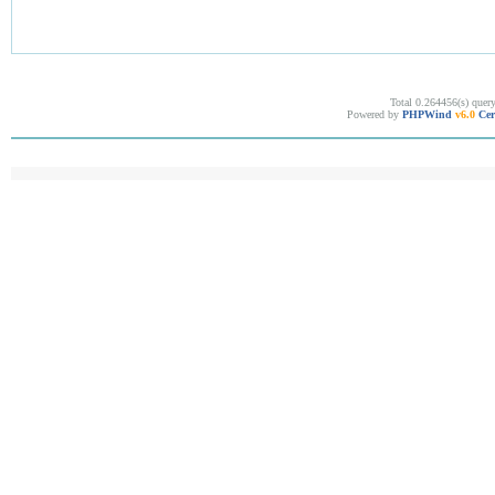
Total 0.264456(s) quer
Powered by
PHPWind
v6.0
Cer