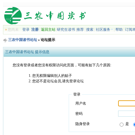
»
您尚未
登录
注册
|
返回主站
|
研究生读书
|
推荐
|
搜索
|
社区服务
|
帮助
|
订阅
三农中国读书论坛
» 论坛提示
三农中国读书论坛 提示信息
您没有登录或者您没有权限访问此页面，可能有如下几个原因:
您无权限编辑别人的贴子
您还不是论坛会员,请先登录论坛
登录
用户名
密码
隐身登录
是