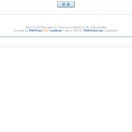
Total 0.255578(s) query 2, Time now is:08-08 22:48, Gzip disabled
Powered by
PHPWind
v6.0
Certificate
Code © 2003-07
PHPWind.com
Corporation