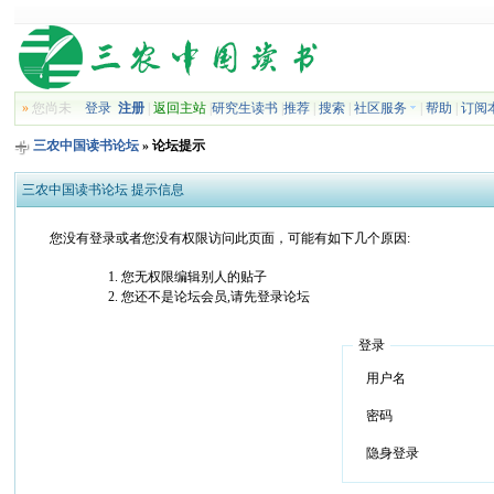
»
您尚未
登录
注册
|
返回主站
|
研究生读书
|
推荐
|
搜索
|
社区服务
|
帮助
|
订阅
三农中国读书论坛
» 论坛提示
三农中国读书论坛 提示信息
您没有登录或者您没有权限访问此页面，可能有如下几个原因:
您无权限编辑别人的贴子
您还不是论坛会员,请先登录论坛
登录
用户名
密码
隐身登录