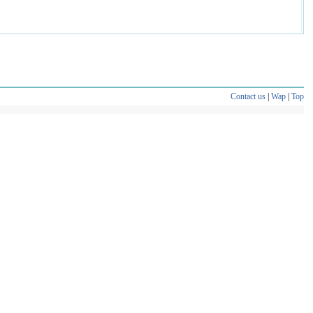
Contact us
|
Wap
|
Top