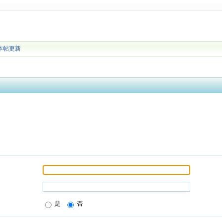
本帖更新
是
否