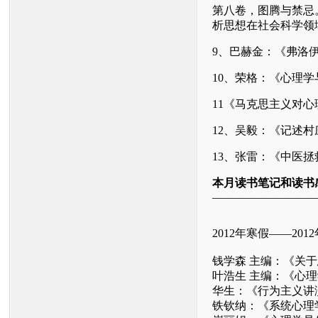
第八卷，图腾与禁忌
析思想在社会科学领
9
、巴赫金：《弗洛
10
、荣格：《心理学
11
《马克思主义对心
12
、吴毅：《记述村
13
、张雷：《中医拯
本月读书笔记和读书感
—————————
2012年寒假——2012
钱学森 主编：《关
叶浩生 主编：《心
华生：《行为主义讲
铁钦纳：《系统心理