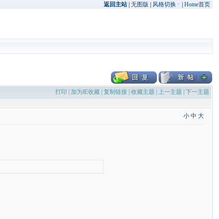
返回主站
|
无图版
|
风格切换
|
Home首页
打印
|
加为IE收藏
|
复制链接
|
收藏主题
|
上一主题
|
下一主题
小
中
大