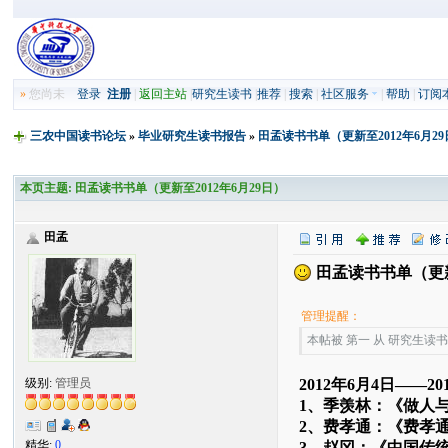
»
您尚未
登录
注册
|
返回主站
|
研究生读书
|
推荐
|
搜索
|
社区服务
|
帮助
|
订阅
三农中国读书论坛
»
毕业研究生读书报告
»
田孟读书书单（更新至2012年6月2
本页主题:
田孟读书书单（更新至2012年6月29日）
田孟
田孟读书书单（更新至
管理提醒：
本帖被 第一 从 研究生读书报告
级别:
管理员
2012年6月4日——20
1、季羡林：《做人
2、费孝通：《费孝通
精华:
0
3、赵冈：《中国传