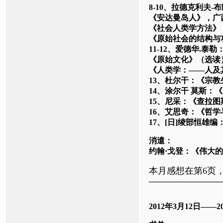
8-10、拉德克利夫-
《安达曼岛人》，广
《社会人类学方法》
《原始社会的结构与
11-12、爱德华.泰勒
《原始文化》（选读
《人类学：——人及
13、杜尔干：《宗
14、涂尔干 莫斯：
15、尼采：《查拉
16、艾思奇：《哲
17、[日]绫部恒雄
消遣：
约翰·戈登：《伟大
本月感想在第6页，
—————————
2012
年
3
月
12
日——
2