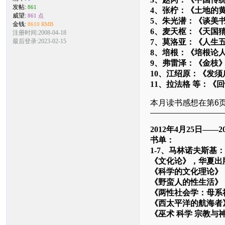
发帖:
861
4、张柠：《土地的
威望:
861 点
5、朱光潜：《谈美
金钱:
8610 RMB
6、麦天枢：《天国
注册时间:2008-04-18
7、莫洛亚：《人生
最后登录:2023-02-15
8、培根：《培根论
9、弗雷泽：《金枝
10、江绍原：《发
11、拉法格 等：《
本月读书感想在第6页
——————————
2012年4月25日——2
书单：
1-7、马林诺夫斯基：
《文化论》，华夏出
《科学的文化理论》
《野蛮人的性生活》
《两性社会学：母系
《西太平洋的航海者
《巫术 科学 宗教与