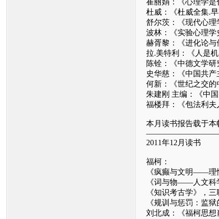
崔丽娟：《心理学是
杜威：《杜威全集.
舒尔茨：《现代心理
波林：《实验心理学
赫胥黎：《进化论与
拉.美特利：《人是
陈铨：《中德文学研
史华慈：《中国共产
何新：《世纪之交的
朱建刚 主编：《中
福楼拜：《包法利夫
本月读书报告载于本帖
—————————
2011年12月读书
福柯：
《疯癫与文明——理
《词与物——人文科
《知识考古学》，三
《规训与惩罚：监狱
刘北成：《福柯思想