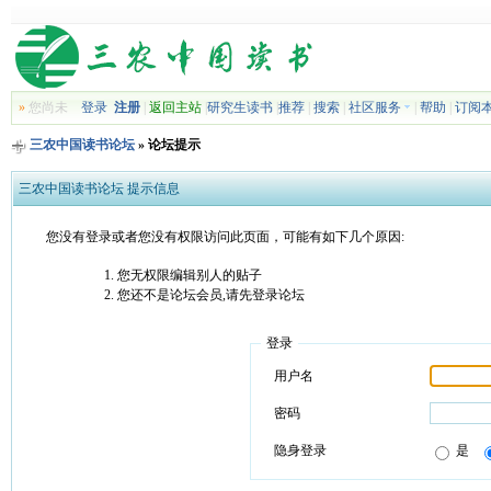
»
您尚未
登录
注册
|
返回主站
|
研究生读书
|
推荐
|
搜索
|
社区服务
|
帮助
|
订阅
三农中国读书论坛
» 论坛提示
三农中国读书论坛 提示信息
您没有登录或者您没有权限访问此页面，可能有如下几个原因:
您无权限编辑别人的贴子
您还不是论坛会员,请先登录论坛
登录
用户名
密码
隐身登录
是