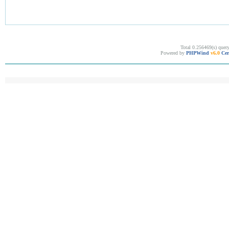
Total 0.256469(s) quer
Powered by
PHPWind
v6.0
Cer